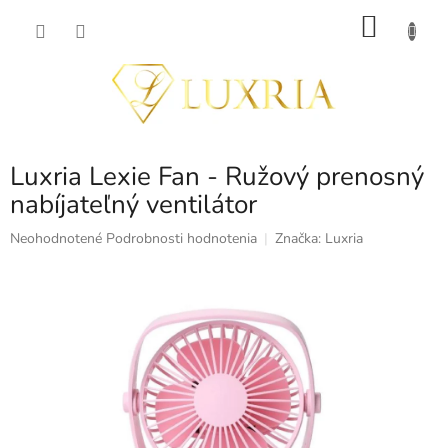
Prejsť
NÁKU
na
obsah
KOŠÍK
Luxria Lexie Fan - Ružový prenosný
nabíjateľný ventilátor
Priemerné
Neohodnotené
Podrobnosti hodnotenia
Značka:
Luxria
hodnotenie
produktu
je
0,0
z
5
hviezdičiek.