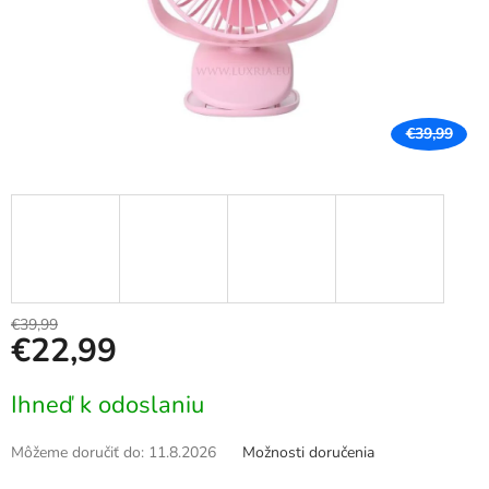
€39,99
€39,99
€22,99
Jednotková
Ihneď k odoslaniu
cena:
Môžeme doručiť do:
11.8.2026
Možnosti doručenia