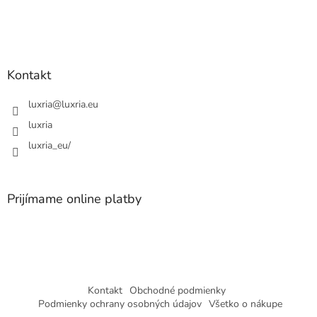
t
i
e
Kontakt
luxria
@
luxria.eu
luxria
luxria_eu/
Prijímame online platby
Kontakt
Obchodné podmienky
Podmienky ochrany osobných údajov
Všetko o nákupe