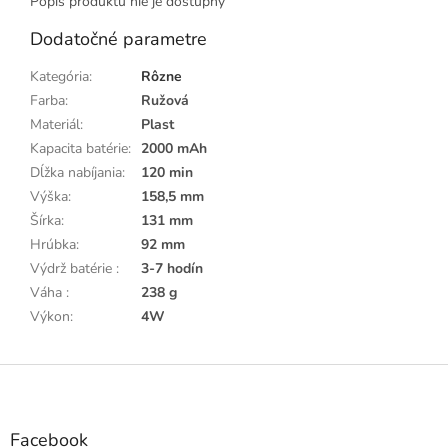
Popis produktu nie je dostupný
Dodatočné parametre
Kategória
:
Rôzne
Farba
:
Ružová
Materiál
:
Plast
Kapacita batérie
:
2000 mAh
Dĺžka nabíjania
:
120 min
Výška
:
158,5 mm
Šírka
:
131 mm
Hrúbka
:
92 mm
Výdrž batérie
:
3-7 hodín
Váha
:
238 g
Výkon
:
4W
Z
á
p
ä
Facebook