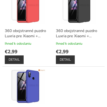
u
i
k
s
t
p
o
r
v
o
d
360 obojstranné puzdro
360 obojstranné puzdro
u
Luxria pre Xiaomi +
Luxria pre Xiaomi +
k
ochrana displeja – červené
ochrana displeja – čierne
Ihneď k odoslaniu
Ihneď k odoslaniu
Priemerné
Priemerné
t
hodnotenie
hodnotenie
€2,99
€2,99
o
produktu
produktu
v
je
je
DETAIL
DETAIL
5,0
5,0
z
z
5
5
hviezdičiek.
hviezdičiek.