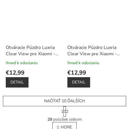
hviezdičiek.
hviezdičiek.
Otváracie Púzdro Luxria
Otváracie Púzdro Luxria
Clear View pre Xiaomi -
Clear View pre Xiaomi -
Ružové
+ Darček ochranné
Zlaté
+ Darček ochranné
Ihneď k odoslaniu
Ihneď k odoslaniu
Priemerné
Priemerné
sklo a dotykové pero
sklo a dotykové pero
hodnotenie
hodnotenie
€12,99
€12,99
zadarmo
zadarmo
produktu
produktu
je
je
DETAIL
DETAIL
5,0
5,0
z
z
5
5
NAČÍTAŤ 10 ĎALŠÍCH
hviezdičiek.
hviezdičiek.
S
1
2
t
O
r
28
položiek celkom
v
á
l
HORE
n