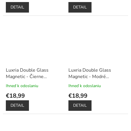
je
je
DETAIL
DETAIL
5,0
5,0
z
z
5
5
hviezdičiek.
hviezdičiek.
Luxria Double Glass
Luxria Double Glass
Magnetic - Čierne
Magnetic - Modré
presklené magnetické
presklené magnetické
Ihneď k odoslaniu
Ihneď k odoslaniu
Priemerné
Priemerné
púzdro pre Xiaomi
+
púzdro pre Xiaomi
+
hodnotenie
hodnotenie
€18,99
€18,99
Darček dotykové pero
Darček dotykové pero
produktu
produktu
je
je
DETAIL
DETAIL
5,0
5,0
z
z
5
5
hviezdičiek.
hviezdičiek.