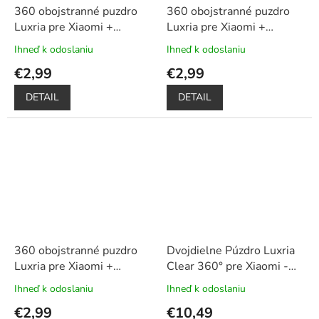
360 obojstranné puzdro
360 obojstranné puzdro
Luxria pre Xiaomi +
Luxria pre Xiaomi +
ochrana displeja – modré
ochrana displeja – ružové
Ihneď k odoslaniu
Ihneď k odoslaniu
Priemerné
Priemerné
hodnotenie
hodnotenie
€2,99
€2,99
produktu
produktu
je
je
DETAIL
DETAIL
5,0
5,0
z
z
5
5
hviezdičiek.
hviezdičiek.
360 obojstranné puzdro
Dvojdielne Púzdro Luxria
Luxria pre Xiaomi +
Clear 360° pre Xiaomi -
ochrana displeja – zlaté
Priehľadné
Ihneď k odoslaniu
Ihneď k odoslaniu
Priemerné
Priemerné
hodnotenie
hodnotenie
€2,99
€10,49
produktu
produktu