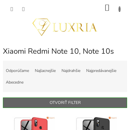
Prejsť
NÁKU
na
obsah
KOŠÍK
Xiaomi Redmi Note 10, Note 10s
R
a
Odporúčame
Najlacnejšie
Najdrahšie
Najpredávanejšie
d
e
Abecedne
n
i
e
OTVORIŤ FILTER
p
r
V
o
ý
d
p