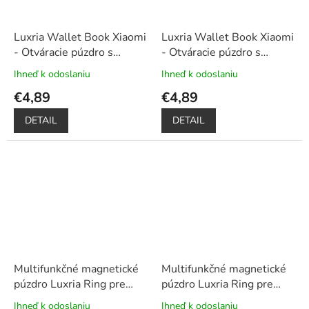
Luxria Wallet Book Xiaomi
Luxria Wallet Book Xiaomi
- Otváracie púzdro s
- Otváracie púzdro s
priehradkami biele
priehradkami čierne
Ihneď k odoslaniu
Ihneď k odoslaniu
Priemerné
Priemerné
hodnotenie
hodnotenie
€4,89
€4,89
produktu
produktu
je
je
DETAIL
DETAIL
5,0
5,0
z
z
5
5
hviezdičiek.
hviezdičiek.
Multifunkčné magnetické
Multifunkčné magnetické
púzdro Luxria Ring pre
púzdro Luxria Ring pre
Xiaomi - Červené
+
Xiaomi - Čierne
+
Ihneď k odoslaniu
Ihneď k odoslaniu
Priemerné
Priemerné