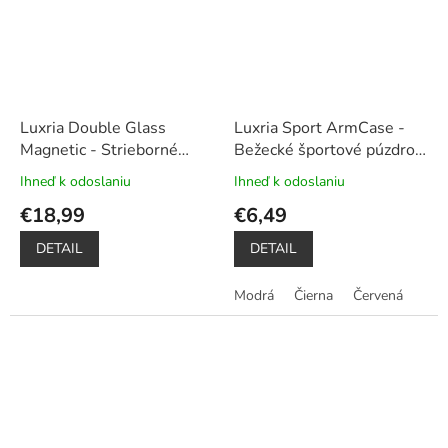
Luxria Double Glass
Luxria Sport ArmCase -
Magnetic - Strieborné
Bežecké športové púzdro
presklené magnetické
na mobil univerzálne
Ihneď k odoslaniu
Ihneď k odoslaniu
Priemerné
Priemerné
púzdro pre Xiaomi
+
hodnotenie
hodnotenie
€18,99
€6,49
Darček dotykové pero
produktu
produktu
je
je
DETAIL
DETAIL
5,0
5,0
z
z
Modrá
Čierna
Červená
5
5
hviezdičiek.
hviezdičiek.