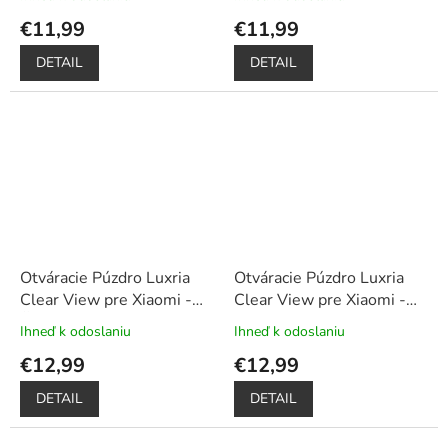
Dotykové pero zadarmo
Dotykové pero zadarmo
hodnotenie
hodnotenie
€11,99
€11,99
produktu
produktu
je
je
DETAIL
DETAIL
5,0
5,0
z
z
5
5
hviezdičiek.
hviezdičiek.
Otváracie Púzdro Luxria
Otváracie Púzdro Luxria
Clear View pre Xiaomi -
Clear View pre Xiaomi -
Čierne
+ Darček ochranné
Modré
+ Darček ochranné
Ihneď k odoslaniu
Ihneď k odoslaniu
Priemerné
Priemerné
sklo a dotykové pero
sklo a dotykové pero
hodnotenie
hodnotenie
€12,99
€12,99
zadarmo
zadarmo
produktu
produktu
je
je
DETAIL
DETAIL
5,0
5,0
z
z
5
5