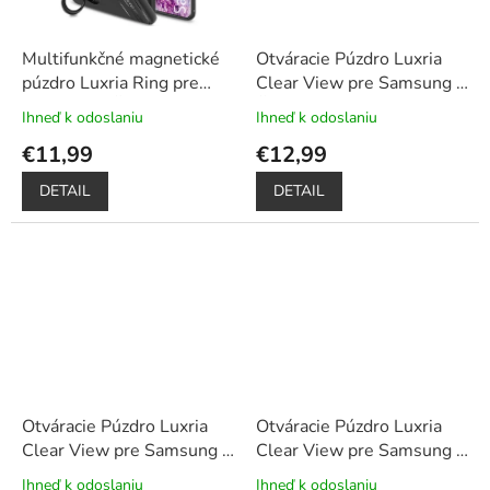
Multifunkčné magnetické
Otváracie Púzdro Luxria
púzdro Luxria Ring pre
Clear View pre Samsung -
Samsung - Čierne
+
Čierne
+ Darček ochranné
Ihneď k odoslaniu
Ihneď k odoslaniu
Priemerné
Priemerné
Dotykové pero zadarmo
sklo a dotykové pero
hodnotenie
hodnotenie
€11,99
€12,99
produktu
produktu
je
je
DETAIL
DETAIL
5,0
5,0
z
z
5
5
hviezdičiek.
hviezdičiek.
Otváracie Púzdro Luxria
Otváracie Púzdro Luxria
Clear View pre Samsung -
Clear View pre Samsung -
Fialové
+ Darček ochranné
Modré
+ Darček ochranné
Ihneď k odoslaniu
Ihneď k odoslaniu
Priemerné
Priemerné