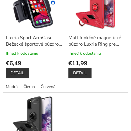
u
i
k
s
t
p
o
r
v
o
d
Luxria Sport ArmCase -
Multifunkčné magnetické
u
Bežecké športové púzdro
púzdro Luxria Ring pre
k
na mobil univerzálne
Samsung - Červené
+
Ihneď k odoslaniu
Ihneď k odoslaniu
Priemerné
Priemerné
t
Dotykové pero zadarmo
hodnotenie
hodnotenie
€6,49
€11,99
o
produktu
produktu
v
je
je
DETAIL
DETAIL
5,0
5,0
z
z
Modrá
Čierna
Červená
5
5
hviezdičiek.
hviezdičiek.