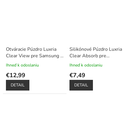
5
5
hviezdičiek.
hviezdičiek.
Otváracie Púzdro Luxria
Silikónové Púzdro Luxria
Clear View pre Samsung -
Clear Absorb pre
Zlaté
+ Darček ochranné
Samsung - Priehľadné
Ihneď k odoslaniu
Ihneď k odoslaniu
Priemerné
Priemerné
sklo a dotykové pero
hodnotenie
hodnotenie
€12,99
€7,49
produktu
produktu
je
je
DETAIL
DETAIL
5,0
5,0
z
z
5
5
hviezdičiek.
hviezdičiek.