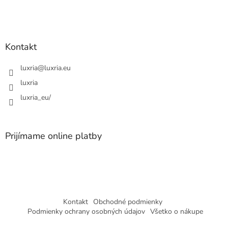
r
i
v
e
k
y
Kontakt
v
ý
p
luxria
@
luxria.eu
i
luxria
s
u
luxria_eu/
Prijímame online platby
Kontakt
Obchodné podmienky
Podmienky ochrany osobných údajov
Všetko o nákupe