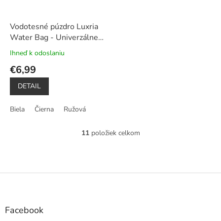
Vodotesné púzdro Luxria
Water Bag - Univerzálne
do hĺbky až 20m (3 farby)
Ihneď k odoslaniu
Priemerné
hodnotenie
€6,99
produktu
je
DETAIL
5,0
z
Biela
Čierna
Ružová
5
hviezdičiek.
11
položiek celkom
O
v
l
á
d
Z
a
á
c
p
i
ä
Facebook
e
t
p