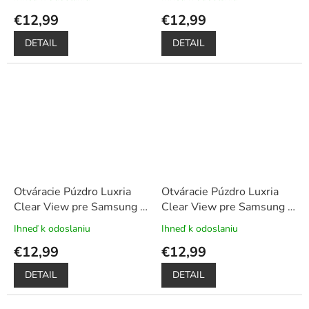
sklo a dotykové pero
sklo a dotykové pero
hodnotenie
hodnotenie
€12,99
€12,99
produktu
produktu
je
je
DETAIL
DETAIL
5,0
5,0
z
z
5
5
hviezdičiek.
hviezdičiek.
Otváracie Púzdro Luxria
Otváracie Púzdro Luxria
Clear View pre Samsung -
Clear View pre Samsung -
Ružové
+ Darček ochranné
Strieborné
+ Darček
Ihneď k odoslaniu
Ihneď k odoslaniu
Priemerné
Priemerné
sklo a dotykové pero
ochranné sklo a dotykové
hodnotenie
hodnotenie
€12,99
€12,99
pero
produktu
produktu
je
je
DETAIL
DETAIL
5,0
5,0
z
z