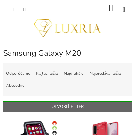
Prejsť
NÁKU
na
obsah
KOŠÍK
Samsung Galaxy M20
R
a
Odporúčame
Najlacnejšie
Najdrahšie
Najpredávanejšie
d
e
Abecedne
n
i
e
OTVORIŤ FILTER
p
r
V
o
ý
d
p