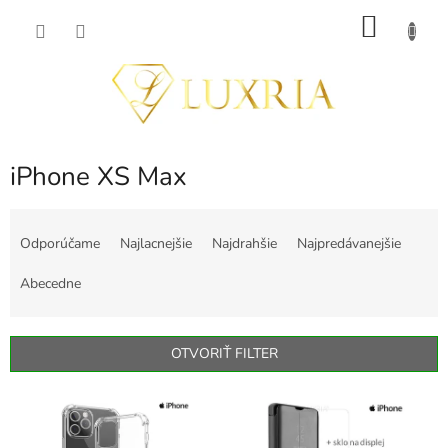
Prejsť
NÁKU
na
obsah
KOŠÍK
iPhone XS Max
R
a
Odporúčame
Najlacnejšie
Najdrahšie
Najpredávanejšie
d
e
Abecedne
n
i
e
OTVORIŤ FILTER
p
r
V
o
ý
d
p