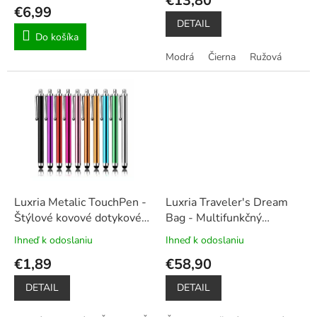
€13,80
o
produktu
€6,99
v
je
DETAIL
4,5
Do košíka
z
Modrá
Čierna
Ružová
5
hviezdičiek.
Luxria Metalic TouchPen -
Luxria Traveler's Dream
Štýlové kovové dotykové
Bag - Multifunkčný
pero pre smartfóny
cestovný batoh 25L
+
Ihneď k odoslaniu
Ihneď k odoslaniu
Priemerné
Priemerné
Prepojovací kábel pre
hodnotenie
hodnotenie
€1,89
€58,90
powerbank zadarmo
produktu
produktu
je
je
DETAIL
DETAIL
5,0
5,0
z
z