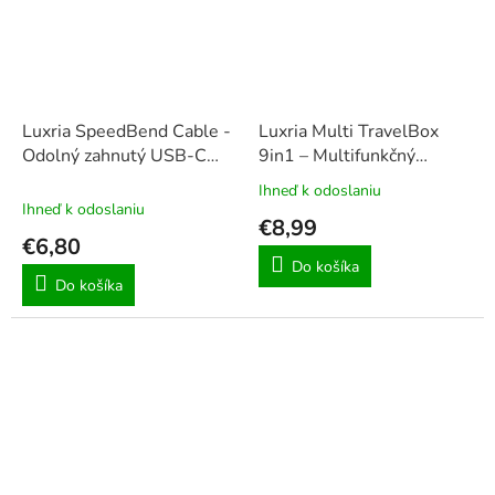
Luxria SpeedBend Cable -
Luxria Multi TravelBox
Odolný zahnutý USB-C
9in1 – Multifunkčný
kábel s rýchlonabíjaním
cestovný káblový set
Ihneď k odoslaniu
Priemerné
(60W)
Ihneď k odoslaniu
hodnotenie
€8,99
produktu
€6,80
je
Do košíka
5,0
Do košíka
z
5
hviezdičiek.