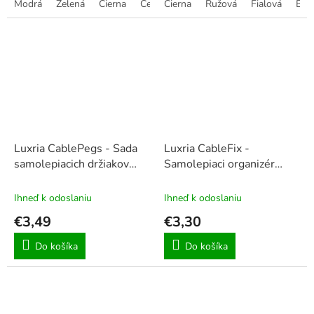
Modrá
Zelená
Čierna
Červená
Čierna
Ružová
Ružová
Zlatá
Fialová
Strieborn
Béž
5
5
hviezdičiek.
hviezdičiek.
Luxria CablePegs - Sada
Luxria CableFix -
samolepiacich držiakov
Samolepiaci organizér
káblov
káblov
Ihneď k odoslaniu
Ihneď k odoslaniu
€3,49
€3,30
Do košíka
Do košíka