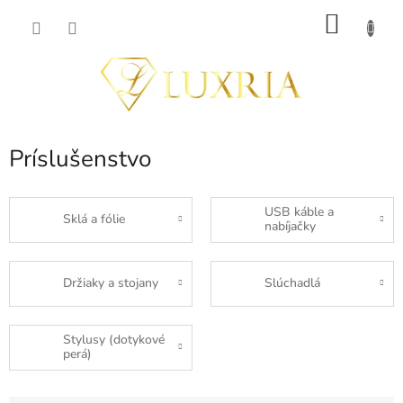
Prejsť
NÁKU
na
obsah
KOŠÍK
Príslušenstvo
USB káble a
Sklá a fólie
nabíjačky
Držiaky a stojany
Slúchadlá
Stylusy (dotykové
perá)