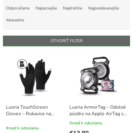
R
a
Odporúčame
Najlacnejšie
Najdrahšie
Najpredávanejšie
d
e
Abecedne
n
i
e
OTVORIŤ FILTER
p
r
V
o
ý
d
p
u
i
k
s
t
p
o
r
v
o
d
Luxria TouchScreen
Luxria ArmorTag – Odolné
u
Gloves – Rukavice na
púzdro na Apple AirTag s
k
ovládanie smartfónu v
kovovým uchytením na
Ihneď k odoslaniu
Priemerné
t
zime
obojok, výbavu a batožinu
Ihneď k odoslaniu
hodnotenie