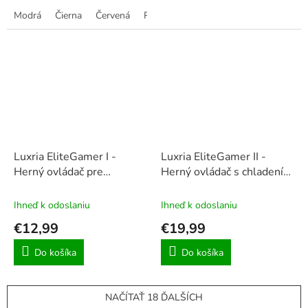
5
Modrá
Čierna
Červená
Ružová
hviezdičiek.
Luxria EliteGamer I -
Luxria EliteGamer II -
Herný ovládač pre
Herný ovládač s chladením
smartphone
pre smartphone
Ihneď k odoslaniu
Ihneď k odoslaniu
€12,99
€19,99
Do košíka
Do košíka
NAČÍTAŤ 18 ĎALŠÍCH