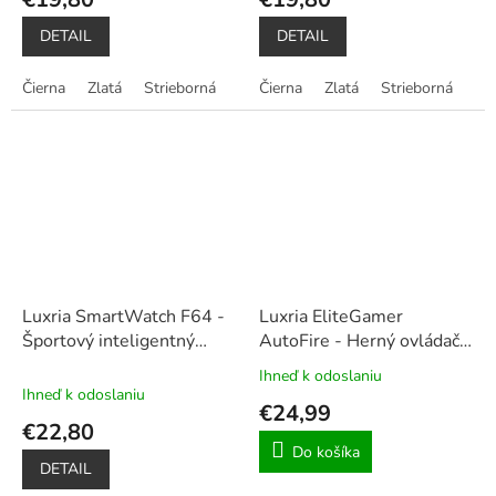
DETAIL
DETAIL
Čierna
Zlatá
Strieborná
Čierna
Zlatá
Strieborná
Luxria SmartWatch F64 -
Luxria EliteGamer
Športový inteligentný
AutoFire - Herný ovládač
náramok
pre smartphone s
Ihneď k odoslaniu
Priemerné
automatickým tlačidlom až
Ihneď k odoslaniu
hodnotenie
€24,99
16x/sek
+ vrecúško na
produktu
€22,80
prenášanie
je
Do košíka
5,0
DETAIL
z