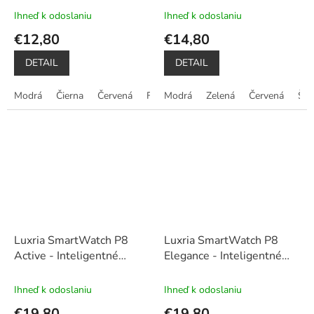
Ihneď k odoslaniu
Ihneď k odoslaniu
€12,80
€14,80
DETAIL
DETAIL
Modrá
Čierna
Červená
Fialová
Modrá
Tyrkysová
Zelená
Červená
Še
Luxria SmartWatch P8
Luxria SmartWatch P8
Active - Inteligentné
Elegance - Inteligentné
hodinky
hodinky
Ihneď k odoslaniu
Ihneď k odoslaniu
€19,80
€19,80