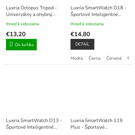
Luxria Octopus Tripod -
Luxria SmartWatch D18 -
Univerzálny a ohybný
Športové Inteligentné
statív
hodinky
Ihneď k odoslaniu
Ihneď k odoslaniu
Priemerné
Priemerné
hodnotenie
hodnotenie
€13,20
€14,80
produktu
produktu
je
je
DETAIL
Do košíka
5,0
4,5
z
z
Modrá
Čierna
Červená
Fia
5
5
hviezdičiek.
hviezdičiek.
Luxria SmartWatch D13 -
Luxria SmartWatch 119
Športové Inteligentné
Plus - Športové
hodinky
Inteligentné hodinky