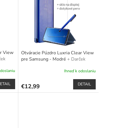
ar View
Otváracie Púzdro Luxria Clear View
ček
pre Samsung - Modré
+ Darček
ro
ochranné sklo a dotykové pero
odoslaniu
Ihneď k odoslaniu
Priemerné
hodnotenie
produktu
ETAIL
DETAIL
€12,99
je
5,0
z
5
hviezdičiek.