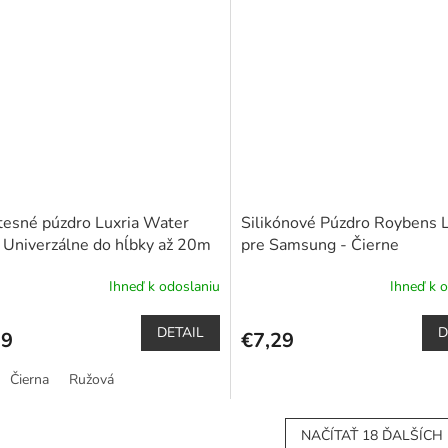
z
5
čiek.
hviezdičiek.
esné púzdro Luxria Water
Silikónové Púzdro Roybens L
 Univerzálne do hĺbky až 20m
pre Samsung - Čierne
by)
Ihneď k odoslaniu
Ihneď k 
erné
tenie
ktu
DETAIL
D
99
€7,29
Čierna
Ružová
čiek.
NAČÍTAŤ 18 ĎALŠÍCH