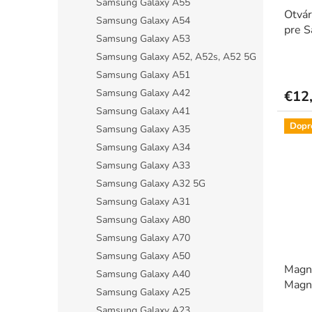
Samsung Galaxy A55
Otvár
Samsung Galaxy A54
pre S
Samsung Galaxy A53
ochra
Samsung Galaxy A52, A52s, A52 5G
Priem
hodno
Samsung Galaxy A51
produ
Samsung Galaxy A42
€12
je
Samsung Galaxy A41
5,0
z
Dopr
Samsung Galaxy A35
5
Samsung Galaxy A34
hviezdi
Samsung Galaxy A33
Samsung Galaxy A32 5G
Samsung Galaxy A31
Samsung Galaxy A80
Samsung Galaxy A70
Samsung Galaxy A50
Magn
Samsung Galaxy A40
Magn
Samsung Galaxy A25
darče
Samsung Galaxy A23