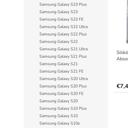
r
p
Samsung Galaxy S23 Plus
o
i
d
Samsung Galaxy S23
s
u
Samsung Galaxy S23 FE
p
k
Samsung Galaxy S22 Ultra
r
t
o
Samsung Galaxy S22 Plus
o
d
Samsung Galaxy S22
v
u
Samsung Galaxy S21 Ultra
Silik
k
Samsung Galaxy S21 Plus
Absor
t
Samsung Galaxy S21
o
v
Samsung Galaxy S21 FE
Priem
hodno
Samsung Galaxy S20 Ultra
produ
€7,
Samsung Galaxy S20 Plus
je
5,0
Samsung Galaxy S20 FE
z
Samsung Galaxy S20
5
Samsung Galaxy S10 Plus
hviezdi
Samsung Galaxy S10
Samsung Galaxy S10e