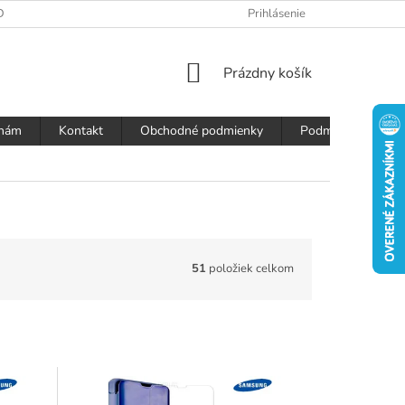
DAJOV
Prihlásenie
NÁKUPNÝ
Prázdny košík
KOŠÍK
 nám
Kontakt
Obchodné podmienky
Podmienky ochran
51
položiek celkom