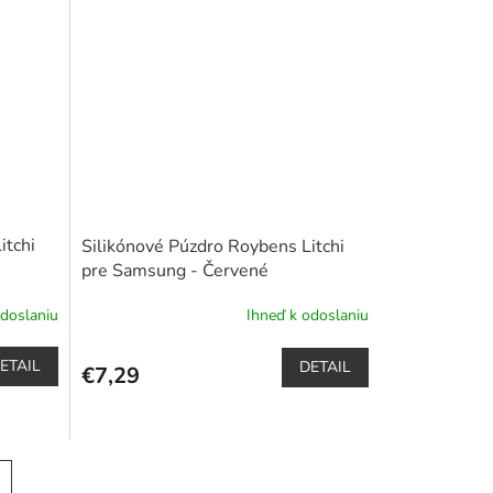
z
5
hviezdičiek.
itchi
Silikónové Púzdro Roybens Litchi
pre Samsung - Červené
odoslaniu
Ihneď k odoslaniu
ETAIL
DETAIL
€7,29