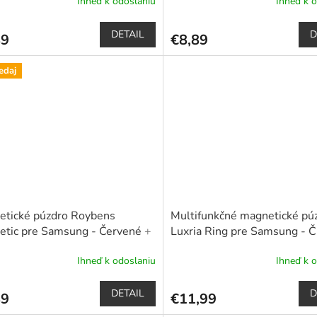
Ihneď k odoslaniu
Ihneď k 
pero
erné
tenie
ktu
DETAIL
D
89
€8,89
edaj
čiek.
etické púzdro Roybens
Multifunkčné magnetické pú
etic pre Samsung - Červené
+
Luxria Ring pre Samsung - 
k ochranné sklo a dotykové
Dotykové pero zadarmo
Ihneď k odoslaniu
Ihneď k 
erné
Priemerné
tenie
hodnotenie
ktu
produktu
DETAIL
D
89
€11,99
je
5,0