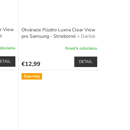
ar View
Otváracie Púzdro Luxria Clear View
k
pre Samsung - Strieborné
+ Darček
ro
ochranné sklo a dotykové pero
odoslaniu
Ihneď k odoslaniu
Priemerné
hodnotenie
produktu
ETAIL
DETAIL
€12,99
je
5,0
z
Dopredaj
5
hviezdičiek.