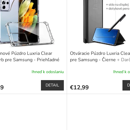
ónové Púzdro Luxria Clear
Otváracie Púzdro Luxria Cle
b pre Samsung - Priehľadné
pre Samsung - Čierne
+ Dar
ochranné sklo a dotykové pe
Ihneď k odoslaniu
Ihneď k 
erné
Priemerné
tenie
hodnotenie
ktu
produktu
DETAIL
D
49
€12,99
je
5,0
z
5
čiek.
hviezdičiek.