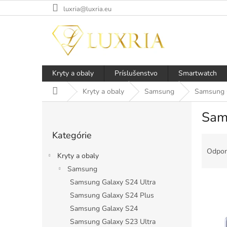
Prejsť
luxria@luxria.eu
na
obsah
Kryty a obaly
Príslušenstvo
Smartwatch
Domov
Kryty a obaly
Samsung
Samsung 
B
Sam
o
Preskočiť
č
Kategórie
kategórie
R
n
a
ý
Odpor
Kryty a obaly
d
p
Samsung
e
a
n
Samsung Galaxy S24 Ultra
n
i
e
Samsung Galaxy S24 Plus
e
l
V
Samsung Galaxy S24
p
ý
Samsung Galaxy S23 Ultra