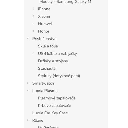
Modely - Samsung Galaxy M
iPhone
Xiaomi
Huawei
Honor
Príslušenstvo
Sklá a fólie
USB káble a nabíjačky
Držiaky a stojany
Slúchadlá
Stylusy (dotykové perá)
Smartwatch
Luxria Plasma
Plazmové zapaľovače
Krbové zapaľovače
Luxria Car Key Case
Rôzne
MyParfume