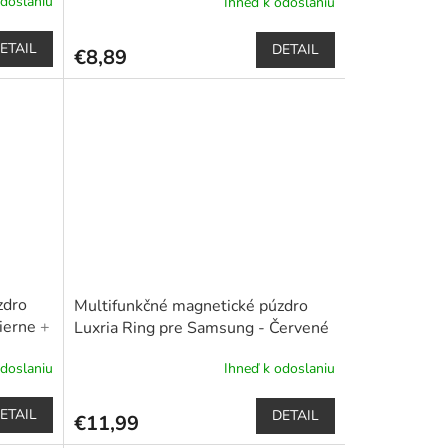
odoslaniu
Ihneď k odoslaniu
pero
ETAIL
DETAIL
€8,89
zdro
Multifunkčné magnetické púzdro
Čierne
+
Luxria Ring pre Samsung - Červené
+ Dotykové pero zadarmo
odoslaniu
Ihneď k odoslaniu
Priemerné
hodnotenie
produktu
ETAIL
DETAIL
€11,99
je
5,0