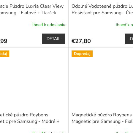
acie Púzdro Luxria Clear View
Odolné Vodotesné púzdro Lu
amsung - Fialové
+ Darček
Resistant pre Samsung - Či
nné sklo a dotykové pero
(certifikované)
+ Plavák k ob
Ihneď k odoslaniu
Ihneď k 
darček
erné
Priemerné
tenie
hodnotenie
ktu
produktu
DETAIL
D
,99
€27,80
je
5,0
z
edaj
Dopredaj
5
čiek.
hviezdičiek.
etické púzdro Roybens
Magnetické púzdro Roybens
etic pre Samsung - Modré
+
Magnetic pre Samsung - Fia
k ochranné sklo a dotykové
darček ochranné sklo a doty