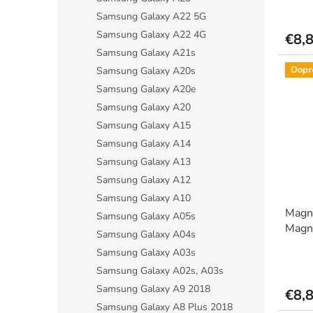
pero
Priem
hodno
Samsung Galaxy A22 5G
produ
Samsung Galaxy A22 4G
€8,
je
Samsung Galaxy A21s
5,0
z
Dopr
Samsung Galaxy A20s
5
Samsung Galaxy A20e
hviezdi
Samsung Galaxy A20
Samsung Galaxy A15
Samsung Galaxy A14
Samsung Galaxy A13
Samsung Galaxy A12
Samsung Galaxy A10
Magn
Samsung Galaxy A05s
Magn
Samsung Galaxy A04s
darče
Samsung Galaxy A03s
pero
Priem
Samsung Galaxy A02s, A03s
hodno
produ
Samsung Galaxy A9 2018
€8,
je
Samsung Galaxy A8 Plus 2018
5,0