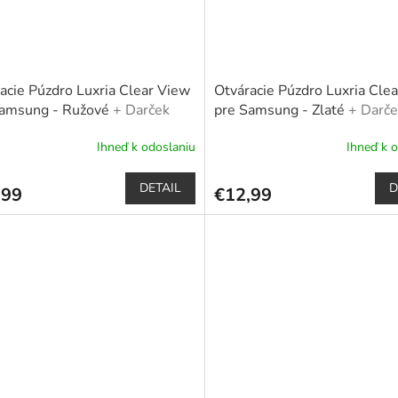
acie Púzdro Luxria Clear View
Otváracie Púzdro Luxria Cle
Samsung - Ružové
+ Darček
pre Samsung - Zlaté
+ Darče
nné sklo a dotykové pero
ochranné sklo a dotykové pe
Ihneď k odoslaniu
Ihneď k 
erné
Priemerné
tenie
hodnotenie
ktu
produktu
DETAIL
D
,99
€12,99
je
5,0
z
5
čiek.
hviezdičiek.