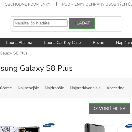
OBCHODNÉ PODMIENKY
PODMIENKY OCHRANY OSOBNÝCH Ú
HĽADAŤ
Luxria Plasma
Luxria Car Key Case
Rôzne
Napíšte
Galaxy S8 Plus
sung Galaxy S8 Plus
účame
Najlacnejšie
Najdrahšie
Najpredávanejšie
Abecedne
OTVORIŤ FILTER