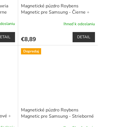
xria
Magnetické púzdro Roybens
erne
Magnetic pre Samsung - Čierne
+
alu ako
darček ochranné sklo a dotykové
odoslaniu
Ihneď k odoslaniu
pero
Priemerné
hodnotenie
produktu
ETAIL
DETAIL
€8,89
je
5,0
z
Dopredaj
5
hviezdičiek.
Magnetické púzdro Roybens
lové
+
Magnetic pre Samsung - Strieborné
kové
+ darček ochranné sklo a dotykové