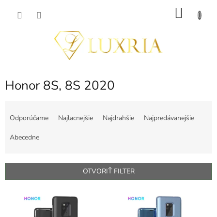
Prejsť
NÁKU
na
obsah
KOŠÍK
Honor 8S, 8S 2020
R
a
Odporúčame
Najlacnejšie
Najdrahšie
Najpredávanejšie
d
e
Abecedne
n
i
e
OTVORIŤ FILTER
p
r
V
o
ý
d
p