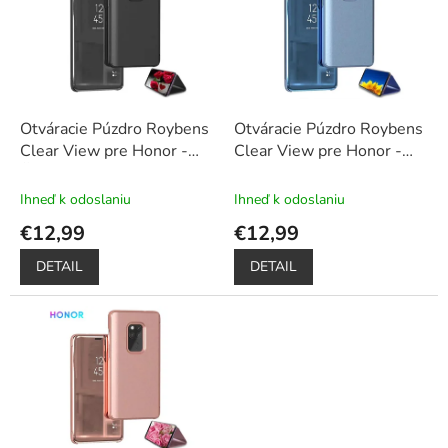
u
i
k
s
t
p
o
r
v
o
d
Otváracie Púzdro Roybens
Otváracie Púzdro Roybens
u
Clear View pre Honor -
Clear View pre Honor -
k
Čierne
+ Darček ochranné
Modré
+ Darček ochranné
t
sklo a dotykové pero
sklo a dotykové pero
Ihneď k odoslaniu
Ihneď k odoslaniu
o
zadarmo
zadarmo
€12,99
€12,99
v
DETAIL
DETAIL