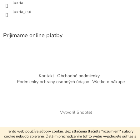
luxria
s
u
luxria_eu/
Prijímame online platby
Kontakt
Obchodné podmienky
Podmienky ochrany osobných údajov
Všetko o nákupe
Vytvoril Shoptet
Copyright 2026
Luxria
. Všetky práva vyhradené.
Tento web používa súbory cookie. Bez stlačenia tlačidla "rozumiem" súbory
cookie nebudú zbierané. Ďalším prechádzaním tohto webu vyjadrujete súhlas s