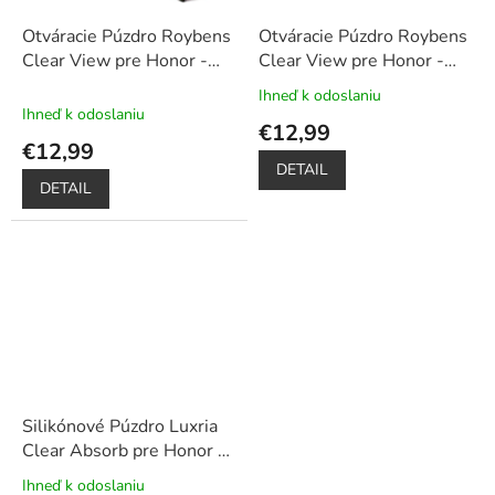
Otváracie Púzdro Roybens
Otváracie Púzdro Roybens
Clear View pre Honor -
Clear View pre Honor -
Ružové
+ Darček ochranné
Zlaté
+ Darček ochranné
Ihneď k odoslaniu
Priemerné
sklo a dotykové pero
sklo a dotykové pero
Ihneď k odoslaniu
hodnotenie
€12,99
zadarmo
zadarmo
produktu
€12,99
je
DETAIL
5,0
DETAIL
z
5
hviezdičiek.
Silikónové Púzdro Luxria
Clear Absorb pre Honor -
Priehľadné
Ihneď k odoslaniu
Priemerné