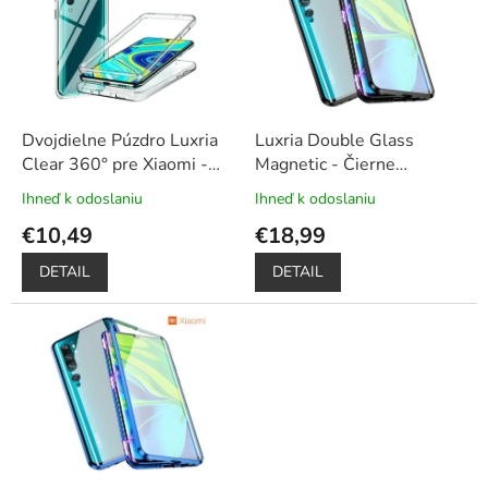
u
i
k
s
t
p
o
r
v
o
d
Dvojdielne Púzdro Luxria
Luxria Double Glass
u
Clear 360° pre Xiaomi -
Magnetic - Čierne
k
Priehľadné
presklené magnetické
Ihneď k odoslaniu
Ihneď k odoslaniu
Priemerné
Priemerné
t
púzdro pre Xiaomi
+
hodnotenie
hodnotenie
€10,49
€18,99
o
Darček dotykové pero
produktu
produktu
v
je
je
DETAIL
DETAIL
5,0
5,0
z
z
5
5
hviezdičiek.
hviezdičiek.