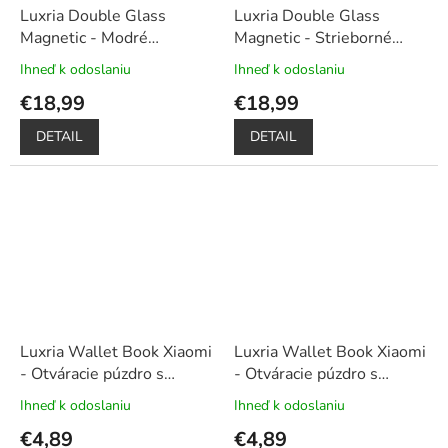
Luxria Double Glass
Luxria Double Glass
Magnetic - Modré
Magnetic - Strieborné
presklené magnetické
presklené magnetické
Ihneď k odoslaniu
Ihneď k odoslaniu
Priemerné
Priemerné
púzdro pre Xiaomi
+
púzdro pre Xiaomi
+
hodnotenie
hodnotenie
€18,99
€18,99
Darček dotykové pero
Darček dotykové pero
produktu
produktu
je
je
DETAIL
DETAIL
5,0
5,0
z
z
5
5
hviezdičiek.
hviezdičiek.
Luxria Wallet Book Xiaomi
Luxria Wallet Book Xiaomi
- Otváracie púzdro s
- Otváracie púzdro s
priehradkami biele
priehradkami čierne
Ihneď k odoslaniu
Ihneď k odoslaniu
Priemerné
Priemerné
hodnotenie
hodnotenie
€4,89
€4,89
produktu
produktu