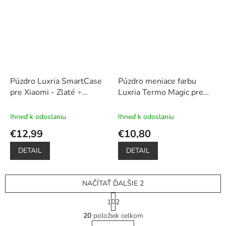
Púzdro Luxria SmartCase
Púzdro meniace farbu
pre Xiaomi - Zlaté
+
Luxria Termo Magic pre
Darček ochranné sklo na
Xiaomi - Červené
+ stojan
displej
na mobil zadarmo
Ihneď k odoslaniu
Ihneď k odoslaniu
€12,99
€10,80
DETAIL
DETAIL
NAČÍTAŤ ĎALŠIE 2
S
1
2
t
O
r
20
položiek celkom
v
á