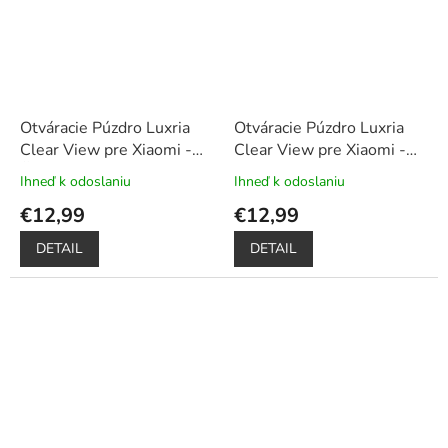
Otváracie Púzdro Luxria
Otváracie Púzdro Luxria
Clear View pre Xiaomi -
Clear View pre Xiaomi -
Čierne
+ Darček ochranné
Modré
+ Darček ochranné
Ihneď k odoslaniu
Ihneď k odoslaniu
Priemerné
Priemerné
sklo a dotykové pero
sklo a dotykové pero
hodnotenie
hodnotenie
€12,99
€12,99
zadarmo
zadarmo
produktu
produktu
je
je
DETAIL
DETAIL
5,0
5,0
z
z
5
5
hviezdičiek.
hviezdičiek.