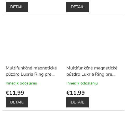
je
je
DETAIL
DETAIL
5,0
5,0
z
z
5
5
hviezdičiek.
hviezdičiek.
Multifunkčné magnetické
Multifunkčné magnetické
púzdro Luxria Ring pre
púzdro Luxria Ring pre
Xiaomi - Červené
+
Xiaomi - Čierne
+
Ihneď k odoslaniu
Ihneď k odoslaniu
Priemerné
Priemerné
Dotykové pero zadarmo
Dotykové pero zadarmo
hodnotenie
hodnotenie
€11,99
€11,99
produktu
produktu
je
je
DETAIL
DETAIL
5,0
5,0
z
z
5
5
hviezdičiek.
hviezdičiek.