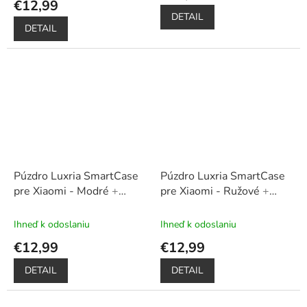
€12,99
je
DETAIL
5,0
DETAIL
z
5
hviezdičiek.
Púzdro Luxria SmartCase
Púzdro Luxria SmartCase
pre Xiaomi - Modré
+
pre Xiaomi - Ružové
+
Darček ochranné sklo na
Darček ochranné sklo na
displej
displej
Ihneď k odoslaniu
Ihneď k odoslaniu
€12,99
€12,99
DETAIL
DETAIL