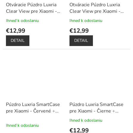
Otváracie Púzdro Luxria
Otváracie Púzdro Luxria
Clear View pre Xiaomi -
Clear View pre Xiaomi -
Ružové
+ Darček ochranné
Zlaté
+ Darček ochranné
Ihneď k odoslaniu
Ihneď k odoslaniu
Priemerné
Priemerné
sklo a dotykové pero
sklo a dotykové pero
hodnotenie
hodnotenie
€12,99
€12,99
zadarmo
zadarmo
produktu
produktu
je
je
DETAIL
DETAIL
5,0
5,0
z
z
5
5
hviezdičiek.
hviezdičiek.
Púzdro Luxria SmartCase
Púzdro Luxria SmartCase
pre Xiaomi - Červené
+
pre Xiaomi - Čierne
+
Darček ochranné sklo na
Darček ochranné sklo na
Ihneď k odoslaniu
Priemerné
displej
displej
Ihneď k odoslaniu
hodnotenie
€12,99
produktu