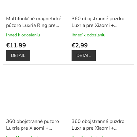
Multifunkčné magnetické
360 obojstranné puzdro
púzdro Luxria Ring pre
Luxria pre Xiaomi +
Xiaomi - Červené
+
ochrana displeja – červené
Ihneď k odoslaniu
Ihneď k odoslaniu
Priemerné
Priemerné
Dotykové pero zadarmo
hodnotenie
hodnotenie
€11,99
€2,99
produktu
produktu
je
je
DETAIL
DETAIL
5,0
5,0
z
z
5
5
hviezdičiek.
hviezdičiek.
360 obojstranné puzdro
360 obojstranné puzdro
Luxria pre Xiaomi +
Luxria pre Xiaomi +
ochrana displeja – čierne
ochrana displeja – modré