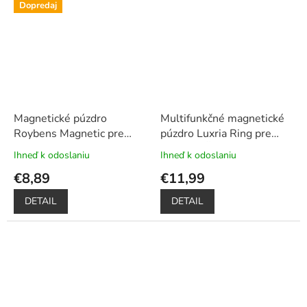
Dopredaj
Magnetické púzdro
Multifunkčné magnetické
Roybens Magnetic pre
púzdro Luxria Ring pre
Xiaomi - Strieborné
+
Xiaomi - Čierne
+
Ihneď k odoslaniu
Ihneď k odoslaniu
Priemerné
Priemerné
darček ochranné sklo a
Dotykové pero zadarmo
hodnotenie
hodnotenie
€8,89
€11,99
dotykové pero
produktu
produktu
je
je
DETAIL
DETAIL
5,0
5,0
z
z
5
5
hviezdičiek.
hviezdičiek.