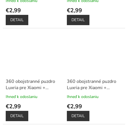
Ihneď k odoslaniu
Ihneď k odoslaniu
Priemerné
Priemerné
hodnotenie
hodnotenie
€2,99
€2,99
produktu
produktu
je
je
DETAIL
DETAIL
5,0
5,0
z
z
5
5
hviezdičiek.
hviezdičiek.
360 obojstranné puzdro
360 obojstranné puzdro
Luxria pre Xiaomi +
Luxria pre Xiaomi +
ochrana displeja – ružové
ochrana displeja – zlaté
Ihneď k odoslaniu
Ihneď k odoslaniu
Priemerné
Priemerné
hodnotenie
hodnotenie
€2,99
€2,99
produktu
produktu
je
je
DETAIL
DETAIL
5,0
5,0
z
z