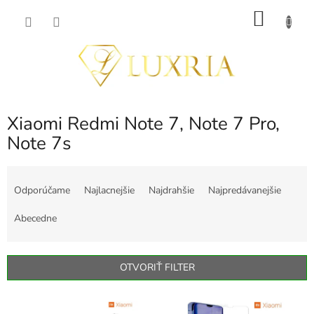
Prejsť
NÁKU
na
obsah
KOŠÍK
Xiaomi Redmi Note 7, Note 7 Pro,
Note 7s
R
a
Odporúčame
Najlacnejšie
Najdrahšie
Najpredávanejšie
d
e
Abecedne
n
i
e
OTVORIŤ FILTER
p
r
V
o