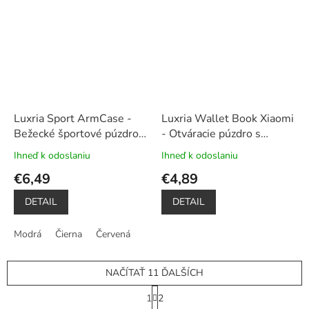
5
5
hviezdičiek.
hviezdičiek.
Luxria Sport ArmCase -
Luxria Wallet Book Xiaomi
Bežecké športové púzdro
- Otváracie púzdro s
na mobil univerzálne
priehradkami biele
Ihneď k odoslaniu
Ihneď k odoslaniu
Priemerné
Priemerné
hodnotenie
hodnotenie
€6,49
€4,89
produktu
produktu
je
je
DETAIL
DETAIL
5,0
5,0
z
z
Modrá
Čierna
Červená
5
5
hviezdičiek.
hviezdičiek.
NAČÍTAŤ 11 ĎALŠÍCH
S
1
2
t