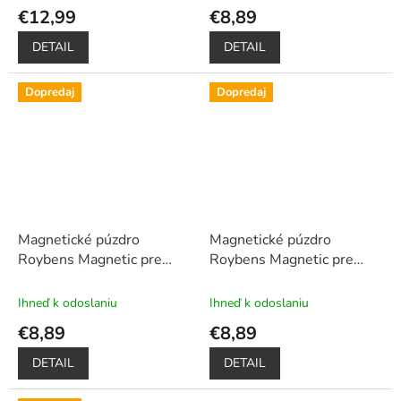
hodnotenie
hodnotenie
€12,99
€8,89
zadarmo
pero
produktu
produktu
je
je
DETAIL
DETAIL
5,0
5,0
z
z
5
5
Dopredaj
Dopredaj
hviezdičiek.
hviezdičiek.
Magnetické púzdro
Magnetické púzdro
Roybens Magnetic pre
Roybens Magnetic pre
Xiaomi - Červené
+ darček
Xiaomi - Modré
+ darček
ochranné sklo a dotykové
ochranné sklo a dotykové
Ihneď k odoslaniu
Ihneď k odoslaniu
pero
pero
€8,89
€8,89
DETAIL
DETAIL