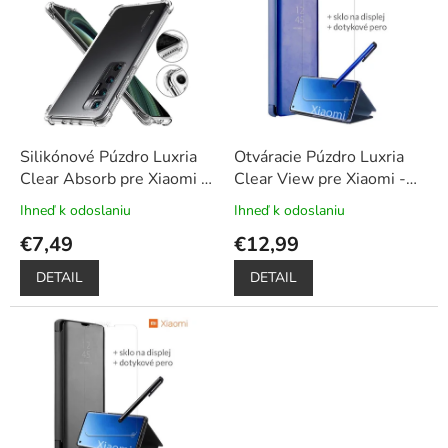
ý
d
p
u
i
k
s
t
p
o
r
v
o
d
Silikónové Púzdro Luxria
Otváracie Púzdro Luxria
u
Clear Absorb pre Xiaomi -
Clear View pre Xiaomi -
k
Priehľadné
Modré
+ Darček ochranné
Ihneď k odoslaniu
Ihneď k odoslaniu
Priemerné
Priemerné
t
sklo a dotykové pero
hodnotenie
hodnotenie
€7,49
€12,99
o
zadarmo
produktu
produktu
v
je
je
DETAIL
DETAIL
5,0
5,0
z
z
5
5
hviezdičiek.
hviezdičiek.