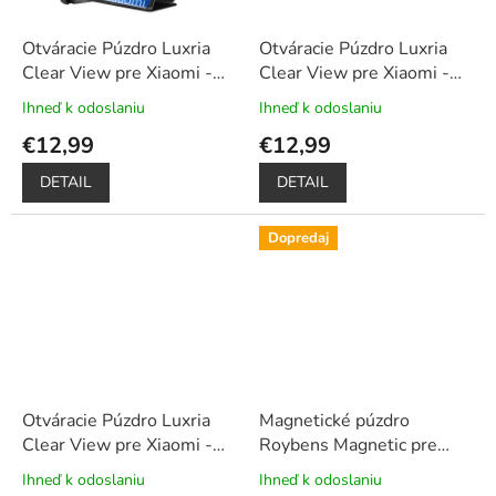
Otváracie Púzdro Luxria
Otváracie Púzdro Luxria
Clear View pre Xiaomi -
Clear View pre Xiaomi -
Čierne
+ Darček ochranné
Ružové
+ Darček ochranné
Ihneď k odoslaniu
Ihneď k odoslaniu
Priemerné
Priemerné
sklo a dotykové pero
sklo a dotykové pero
hodnotenie
hodnotenie
€12,99
€12,99
zadarmo
zadarmo
produktu
produktu
je
je
DETAIL
DETAIL
5,0
5,0
z
z
5
5
Dopredaj
hviezdičiek.
hviezdičiek.
Otváracie Púzdro Luxria
Magnetické púzdro
Clear View pre Xiaomi -
Roybens Magnetic pre
Zlaté
+ Darček ochranné
Xiaomi - Čierne
+ darček
Ihneď k odoslaniu
Ihneď k odoslaniu
Priemerné
Priemerné
sklo a dotykové pero
ochranné sklo a dotykové