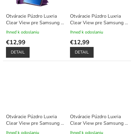
Otváracie Púzdro Luxria
Otváracie Púzdro Luxria
Clear View pre Samsung -
Clear View pre Samsung -
Fialové
+ Darček ochranné
Modré
+ Darček ochranné
Ihneď k odoslaniu
Ihneď k odoslaniu
Priemerné
Priemerné
sklo a dotykové pero
sklo a dotykové pero
hodnotenie
hodnotenie
€12,99
€12,99
produktu
produktu
je
je
DETAIL
DETAIL
5,0
5,0
z
z
5
5
hviezdičiek.
hviezdičiek.
Otváracie Púzdro Luxria
Otváracie Púzdro Luxria
Clear View pre Samsung -
Clear View pre Samsung -
Ružové
+ Darček ochranné
Strieborné
+ Darček
Ihneď k odoslaniu
Ihneď k odoslaniu
Priemerné
Priemerné