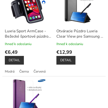
u
i
k
s
t
p
o
r
v
o
d
Luxria Sport ArmCase -
Otváracie Púzdro Luxria
u
Bežecké športové púzdro
Clear View pre Samsung -
k
na mobil univerzálne
Čierne
+ Darček ochranné
Ihneď k odoslaniu
Ihneď k odoslaniu
Priemerné
Priemerné
t
sklo a dotykové pero
hodnotenie
hodnotenie
€6,49
€12,99
o
produktu
produktu
v
je
je
DETAIL
DETAIL
5,0
5,0
z
z
Modrá
Čierna
Červená
5
5
hviezdičiek.
hviezdičiek.