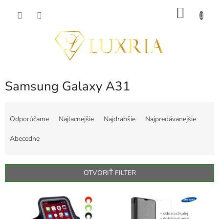
Prejsť
NÁKU
na
obsah
KOŠÍK
Samsung Galaxy A31
R
a
Odporúčame
Najlacnejšie
Najdrahšie
Najpredávanejšie
d
e
Abecedne
n
i
e
OTVORIŤ FILTER
p
r
V
o
ý
d
p