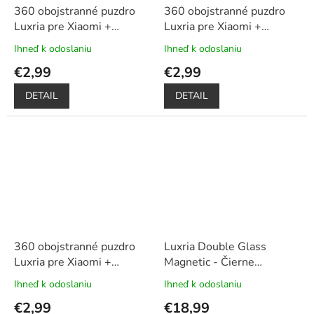
360 obojstranné puzdro
360 obojstranné puzdro
Luxria pre Xiaomi +
Luxria pre Xiaomi +
ochrana displeja – modré
ochrana displeja – ružové
Ihneď k odoslaniu
Ihneď k odoslaniu
Priemerné
Priemerné
hodnotenie
hodnotenie
€2,99
€2,99
produktu
produktu
je
je
DETAIL
DETAIL
5,0
5,0
z
z
5
5
hviezdičiek.
hviezdičiek.
360 obojstranné puzdro
Luxria Double Glass
Luxria pre Xiaomi +
Magnetic - Čierne
ochrana displeja – zlaté
presklené magnetické
Ihneď k odoslaniu
Ihneď k odoslaniu
Priemerné
Priemerné
púzdro pre Xiaomi
+
hodnotenie
hodnotenie
€2,99
€18,99
Darček dotykové pero
produktu
produktu