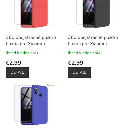
u
i
k
s
t
p
o
r
v
o
d
360 obojstranné puzdro
360 obojstranné puzdro
u
Luxria pre Xiaomi +
Luxria pre Xiaomi +
k
ochrana displeja – červené
ochrana displeja – čierne
Ihneď k odoslaniu
Ihneď k odoslaniu
Priemerné
Priemerné
t
hodnotenie
hodnotenie
€2,99
€2,99
o
produktu
produktu
v
je
je
DETAIL
DETAIL
5,0
5,0
z
z
5
5
hviezdičiek.
hviezdičiek.