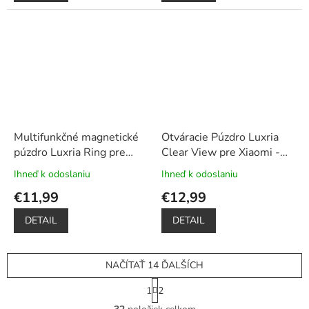
z
z
5
5
hviezdičiek.
hviezdičiek.
Multifunkčné magnetické
Otváracie Púzdro Luxria
púzdro Luxria Ring pre
Clear View pre Xiaomi -
Xiaomi - Čierne
+
Čierne
+ Darček ochranné
Ihneď k odoslaniu
Ihneď k odoslaniu
Priemerné
Priemerné
Dotykové pero zadarmo
sklo a dotykové pero
hodnotenie
hodnotenie
€11,99
€12,99
zadarmo
produktu
produktu
je
je
DETAIL
DETAIL
5,0
5,0
z
z
5
5
NAČÍTAŤ 14 ĎALŠÍCH
hviezdičiek.
hviezdičiek.
S
1
2
t
O
r