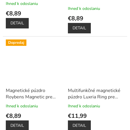
Xiaomi - Čierne
+ darček
Xiaomi - Modré
+ darček
Ihneď k odoslaniu
Priemerné
ochranné sklo a dotykové
ochranné sklo a dotykové
Ihneď k odoslaniu
hodnotenie
€8,89
pero
pero
produktu
€8,89
je
DETAIL
5,0
DETAIL
z
5
Dopredaj
hviezdičiek.
Magnetické púzdro
Multifunkčné magnetické
Roybens Magnetic pre
púzdro Luxria Ring pre
Xiaomi - Strieborné
+
Xiaomi - Červené
+
Ihneď k odoslaniu
Ihneď k odoslaniu
Priemerné
Priemerné
darček ochranné sklo a
Dotykové pero zadarmo
hodnotenie
hodnotenie
€8,89
€11,99
dotykové pero
produktu
produktu
je
je
DETAIL
DETAIL
5,0
5,0