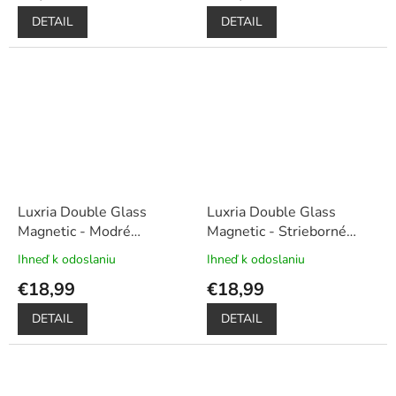
je
je
DETAIL
DETAIL
5,0
5,0
z
z
5
5
hviezdičiek.
hviezdičiek.
Luxria Double Glass
Luxria Double Glass
Magnetic - Modré
Magnetic - Strieborné
presklené magnetické
presklené magnetické
Ihneď k odoslaniu
Ihneď k odoslaniu
Priemerné
Priemerné
púzdro pre Xiaomi
+
púzdro pre Xiaomi
+
hodnotenie
hodnotenie
€18,99
€18,99
Darček dotykové pero
Darček dotykové pero
produktu
produktu
je
je
DETAIL
DETAIL
5,0
5,0
z
z
5
5
hviezdičiek.
hviezdičiek.