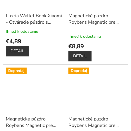
Luxria Wallet Book Xiaomi
Magnetické púzdro
- Otváracie púzdro s
Roybens Magnetic pre
priehradkami čierne
Xiaomi - Červené
+ darček
Ihneď k odoslaniu
Priemerné
ochranné sklo a dotykové
Ihneď k odoslaniu
hodnotenie
€4,89
pero
produktu
€8,89
je
DETAIL
5,0
DETAIL
z
5
Dopredaj
Dopredaj
hviezdičiek.
Magnetické púzdro
Magnetické púzdro
Roybens Magnetic pre
Roybens Magnetic pre