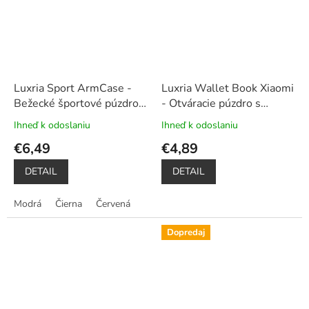
Luxria Sport ArmCase -
Luxria Wallet Book Xiaomi
Bežecké športové púzdro
- Otváracie púzdro s
na mobil univerzálne
priehradkami biele
Ihneď k odoslaniu
Ihneď k odoslaniu
Priemerné
Priemerné
hodnotenie
hodnotenie
€6,49
€4,89
produktu
produktu
je
je
DETAIL
DETAIL
5,0
5,0
z
z
Modrá
Čierna
Červená
5
5
hviezdičiek.
hviezdičiek.
Dopredaj