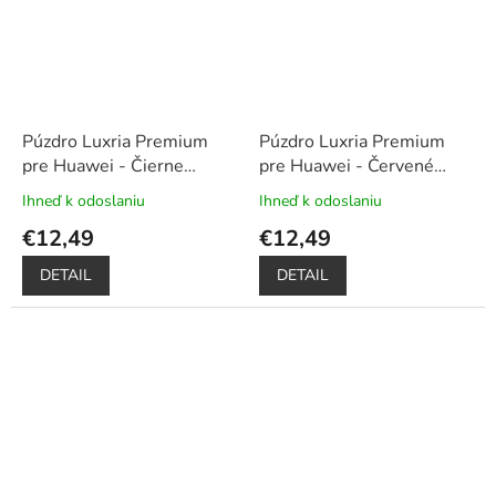
Púzdro Luxria Premium
Púzdro Luxria Premium
pre Huawei - Čierne
pre Huawei - Červené
(Liquid Silicone & Soft
(Liquid Silicone & Soft
Ihneď k odoslaniu
Ihneď k odoslaniu
Priemerné
Priemerné
Touch)
Touch)
hodnotenie
hodnotenie
€12,49
€12,49
produktu
produktu
je
je
DETAIL
DETAIL
5,0
5,0
z
z
5
5
hviezdičiek.
hviezdičiek.