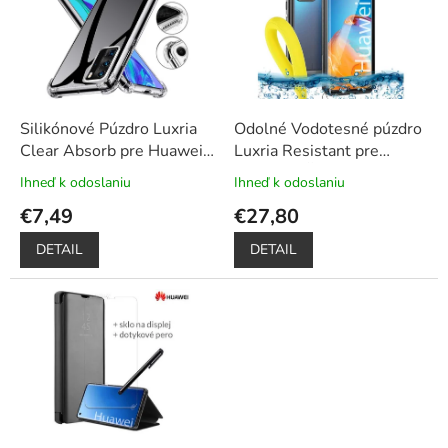
u
i
k
s
t
p
o
r
v
o
d
Silikónové Púzdro Luxria
Odolné Vodotesné púzdro
u
Clear Absorb pre Huawei -
Luxria Resistant pre
k
Priehľadné
Huawei - Čierne
Ihneď k odoslaniu
Ihneď k odoslaniu
Priemerné
Priemerné
t
(certifikované)
+ Plavák k
hodnotenie
hodnotenie
€7,49
€27,80
o
obalu ako darček
produktu
produktu
v
je
je
DETAIL
DETAIL
5,0
5,0
z
z
5
5
hviezdičiek.
hviezdičiek.