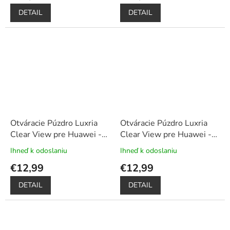
je
je
DETAIL
DETAIL
5,0
5,0
z
z
5
5
hviezdičiek.
hviezdičiek.
Otváracie Púzdro Luxria
Otváracie Púzdro Luxria
Clear View pre Huawei -
Clear View pre Huawei -
Strieborné
+ Darček
Fialové
+ Darček ochranné
Ihneď k odoslaniu
Ihneď k odoslaniu
Priemerné
Priemerné
ochranné sklo a dotykové
sklo a dotykové pero
hodnotenie
hodnotenie
€12,99
€12,99
pero zadarmo
zadarmo
produktu
produktu
je
je
DETAIL
DETAIL
5,0
5,0
z
z
5
5
hviezdičiek.
hviezdičiek.