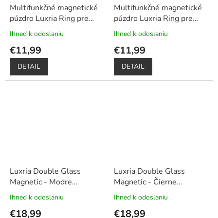
Multifunkčné magnetické
Multifunkčné magnetické
púzdro Luxria Ring pre
púzdro Luxria Ring pre
Huawei - Červené
+
Huawei - Čierne
+
Ihneď k odoslaniu
Ihneď k odoslaniu
Priemerné
Priemerné
Dotykové pero zadarmo
Dotykové pero zadarmo
hodnotenie
hodnotenie
€11,99
€11,99
produktu
produktu
je
je
DETAIL
DETAIL
5,0
5,0
z
z
5
5
hviezdičiek.
hviezdičiek.
Luxria Double Glass
Luxria Double Glass
Magnetic - Modre
Magnetic - Čierne
presklené magnetické
presklené magnetické
Ihneď k odoslaniu
Ihneď k odoslaniu
Priemerné
Priemerné
púzdro pre Huawei
+
púzdro pre Huawei
+
hodnotenie
hodnotenie
€18,99
€18,99
Darček dotykové pero
Darček dotykové pero
produktu
produktu