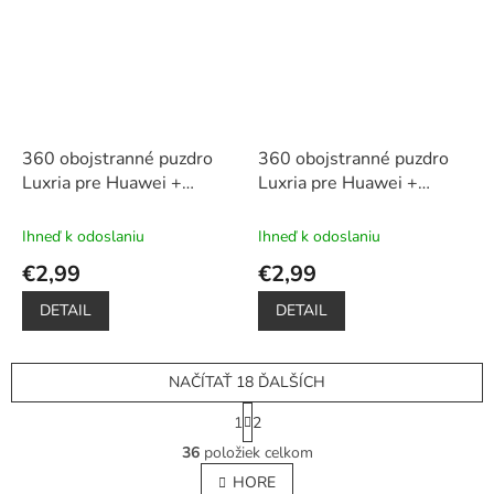
360 obojstranné puzdro
360 obojstranné puzdro
Luxria pre Huawei +
Luxria pre Huawei +
ochrana displeja – čierne
ochrana displeja – modré
Ihneď k odoslaniu
Ihneď k odoslaniu
€2,99
€2,99
DETAIL
DETAIL
NAČÍTAŤ 18 ĎALŠÍCH
S
1
2
t
O
r
36
položiek celkom
v
á
l
HORE
n