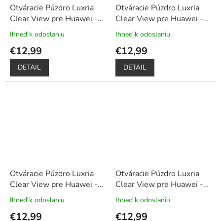
Otváracie Púzdro Luxria
Otváracie Púzdro Luxria
Clear View pre Huawei -
Clear View pre Huawei -
Čierne
+ Darček ochranné
Ružové
+ Darček ochranné
Ihneď k odoslaniu
Ihneď k odoslaniu
Priemerné
Priemerné
sklo a dotykové pero
sklo a dotykové pero
hodnotenie
hodnotenie
€12,99
€12,99
zadarmo
zadarmo
produktu
produktu
je
je
DETAIL
DETAIL
5,0
5,0
z
z
5
5
hviezdičiek.
hviezdičiek.
Otváracie Púzdro Luxria
Otváracie Púzdro Luxria
Clear View pre Huawei -
Clear View pre Huawei -
Modré
+ Darček ochranné
Zlaté
+ Darček ochranné
Ihneď k odoslaniu
Ihneď k odoslaniu
Priemerné
Priemerné
sklo a dotykové pero
sklo a dotykové pero
hodnotenie
hodnotenie
€12,99
€12,99
zadarmo
zadarmo
produktu
produktu