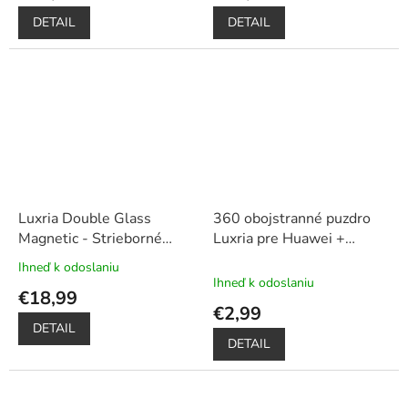
je
je
DETAIL
DETAIL
5,0
5,0
z
z
5
5
hviezdičiek.
hviezdičiek.
Luxria Double Glass
360 obojstranné puzdro
Magnetic - Strieborné
Luxria pre Huawei +
presklené magnetické
ochrana displeja – červené
Ihneď k odoslaniu
Priemerné
púzdro pre Huawei
+
Ihneď k odoslaniu
hodnotenie
€18,99
Darček dotykové pero
produktu
€2,99
je
DETAIL
5,0
DETAIL
z
5
hviezdičiek.