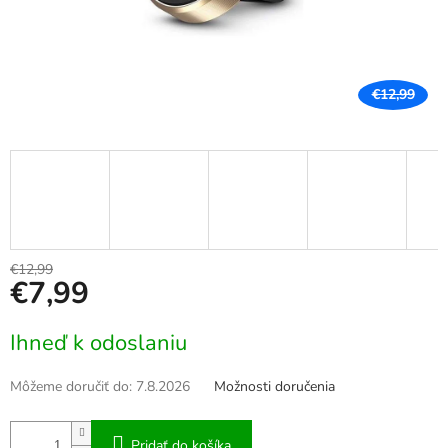
€12,99
€12,99
€7,99
Jednotková
Ihneď k odoslaniu
cena:
Môžeme doručiť do:
7.8.2026
Možnosti doručenia
Pridať do košíka