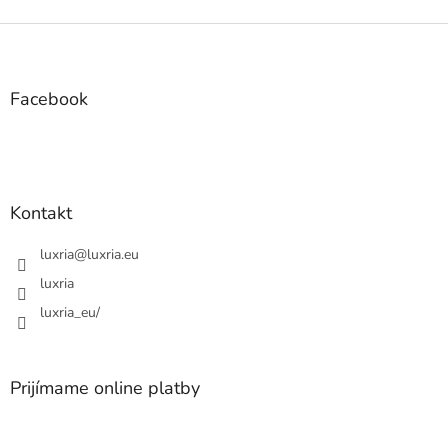
Z
á
p
ä
Facebook
t
i
e
Kontakt
luxria
@
luxria.eu
luxria
luxria_eu/
Prijímame online platby