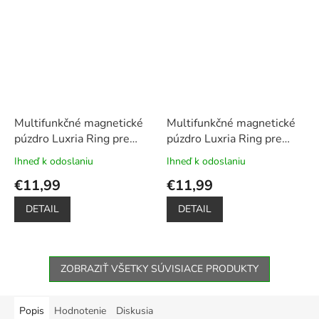
Multifunkčné magnetické
Multifunkčné magnetické
púzdro Luxria Ring pre
púzdro Luxria Ring pre
Huawei - Čierne
+
Samsung - Čierne
+
Ihneď k odoslaniu
Ihneď k odoslaniu
Priemerné
Priemerné
Dotykové pero zadarmo
Dotykové pero zadarmo
hodnotenie
hodnotenie
€11,99
€11,99
produktu
produktu
je
je
DETAIL
DETAIL
5,0
5,0
z
z
5
5
hviezdičiek.
hviezdičiek.
ZOBRAZIŤ VŠETKY SÚVISIACE PRODUKTY
Popis
Hodnotenie
Diskusia