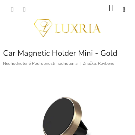
Prejsť
NÁKU
na
obsah
KOŠÍK
Car Magnetic Holder Mini - Gold
Priemerné
Neohodnotené
Podrobnosti hodnotenia
Značka:
Roybens
hodnotenie
produktu
je
0,0
z
5
hviezdičiek.