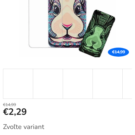
€14,99
€14,99
€2,29
Jednotková
Zvoľte variant
cena: