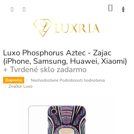
Prejsť
NÁKU
na
obsah
KOŠÍK
Luxo Phosphorus Aztec - Zajac
(iPhone, Samsung, Huawei, Xiaomi)
+ Tvrdené sklo zadarmo
Priemerné
Neohodnotené
Podrobnosti hodnotenia
Dopredaj
hodnotenie
Značka:
Luxo
produktu
je
0,0
z
5
hviezdičiek.