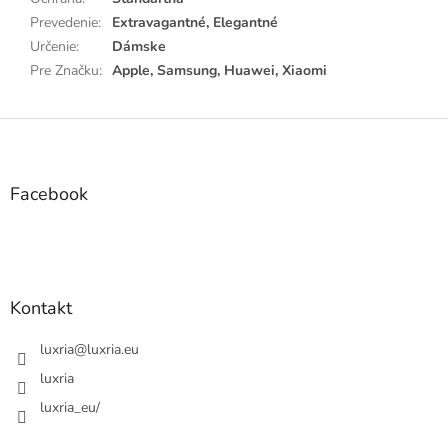
Prevedenie
:
Extravagantné, Elegantné
Určenie
:
Dámske
Pre Značku
:
Apple, Samsung, Huawei, Xiaomi
Z
á
p
ä
Facebook
t
i
e
Kontakt
luxria
@
luxria.eu
luxria
luxria_eu/