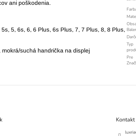
cov ani poškodenia.
Farb
Mate
Obs
, 5, 6s, 6, 6 Plus, 6s Plus, 7, 7 Plus, 8, 8 Plus,
Bale
Darč
Typ
prod
o, mokrá/suchá handrička na displej
Pre
Znač
k
Kontakt
luxria