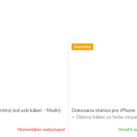
Dopredaj
gentný led usb kábel - Modrý
Dokovacia stanica pre iPhone
+ Odolný kábel vo farbe stoja
Momentálne nedostupné
Ihneď k o
né
nie