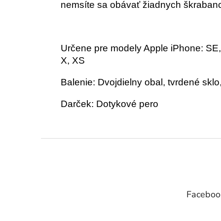
nemsíte sa obávať žiadnych škraban
Určene pre modely Apple iPhone: SE, 5s
X, XS
Balenie: Dvojdielny obal, tvrdené skl
Darček: Dotykové pero
Z
á
p
ä
t
Faceboo
i
e