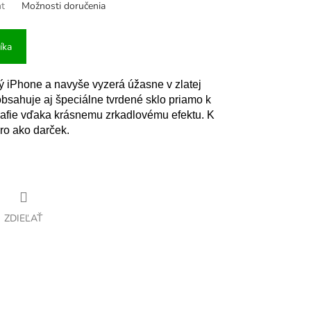
nt
Možnosti doručenia
íka
lý iPhone a navyše vyzerá úžasne v zlatej
obsahuje aj špeciálne tvrdené sklo priamo k
grafie vďaka krásnemu zrkadlovému efektu. K
ro ako darček.
ZDIEĽAŤ