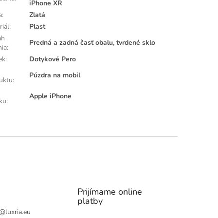
iPhone XR
a
:
Zlatá
riál
:
Plast
ah
Predná a zadná časť obalu, tvrdené sklo
nia
:
ek
:
Dotykové Pero
Púzdra na mobil
uktu
:
Apple iPhone
ku
:
Prijímame online
platby
@
luxria.eu