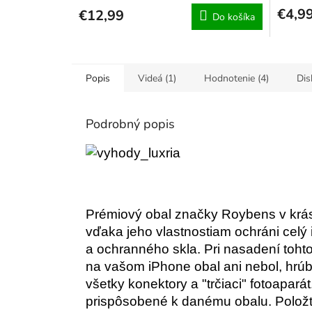
produktu
produkt
€4,9
€12,99
Do košíka
je
je
4,8
5,0
z
z
5
5
hviezdičiek.
hviezdiči
Popis
Videá (1)
Hodnotenie (4)
Dis
Podrobný popis
Prémiový obal značky Roybens v krá
vďaka jeho vlastnostiam ochráni celý 
a ochranného skla. Pri nasadení toh
na vašom iPhone obal ani nebol, hrúb
všetky konektory a "trčiaci" fotoaparát
prispôsobené k danému obalu. Položte