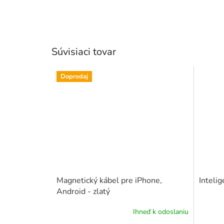
Súvisiaci tovar
Dopredaj
Magnetický kábel pre iPhone,
Inteli
Android - zlatý
Ihneď k odoslaniu
Priemerné
Priemer
hodnotenie
hodnote