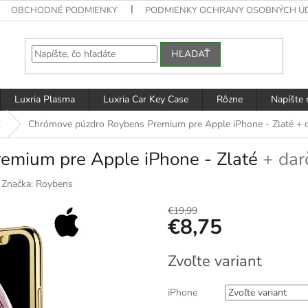
OBCHODNÉ PODMIENKY
PODMIENKY OCHRANY OSOBNÝCH Ú
HĽADAŤ
Luxria Plasma
Luxria Car Key Case
Rôzne
Napíšte
X
Chrómove púzdro Roybens Premium pre Apple iPhone - Zlaté
+ 
emium pre Apple iPhone - Zlaté
+ dar
Značka:
Roybens
€19,99
€8,75
Jednotková
Zvoľte variant
cena:
iPhone