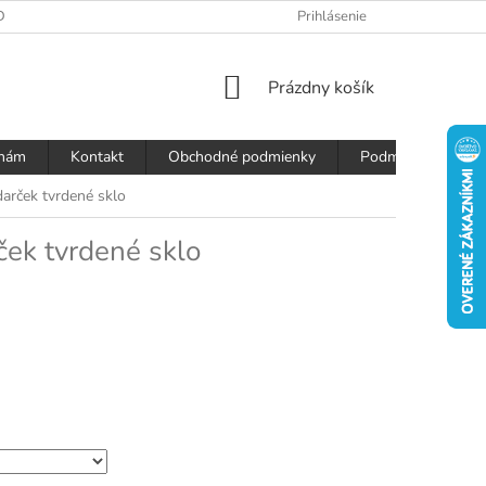
DAJOV
Prihlásenie
NÁKUPNÝ
Prázdny košík
KOŠÍK
 nám
Kontakt
Obchodné podmienky
Podmienky ochran
darček tvrdené sklo
ček tvrdené sklo