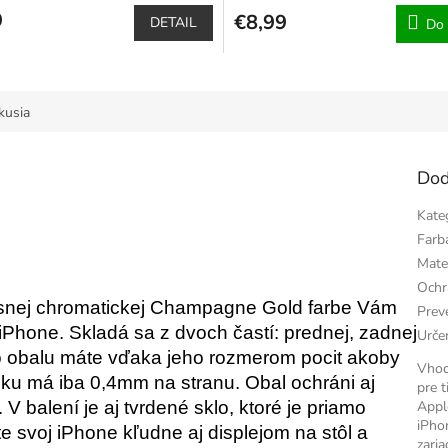
u
9
€8,99
DETAIL
Do 
ek.
kusia
Dod
Kate
Farb
Mate
Ochr
snej chromatickej Champagne Gold farbe Vám
Prev
iPhone. Skladá sa z dvoch častí: prednej, zadnej
Urče
to obalu máte vďaka jeho rozmerom pocit akoby
Vho
ku má iba 0,4mm na stranu. Obal ochráni aj
pre t
Appl
. V balení je aj tvrdené sklo, ktoré je priamo
iPho
 svoj iPhone kľudne aj displejom na stôl a
zaria