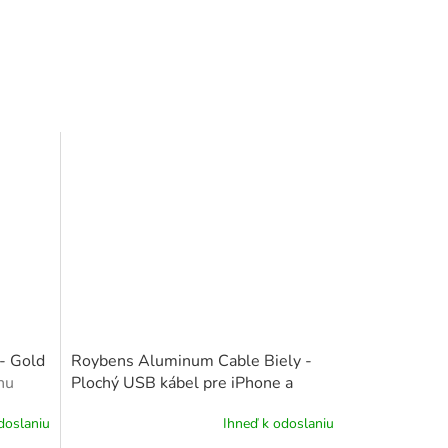
 - Gold
Roybens Aluminum Cable Biely -
nu
Plochý USB kábel pre iPhone a
Android (Lighting, Type-c)
doslaniu
Ihneď k odoslaniu