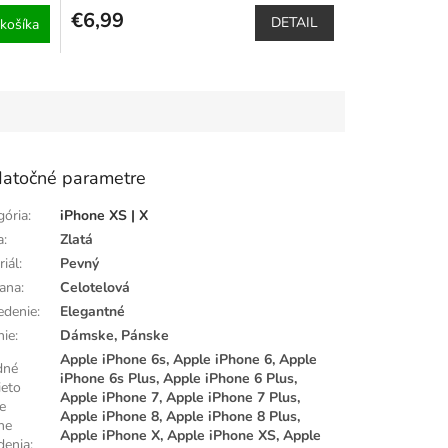
€6,99
DETAIL
košíka
atočné parametre
gória
:
iPhone XS | X
a
:
Zlatá
riál
:
Pevný
ana
:
Celotelová
edenie
:
Elegantné
nie
:
Dámske, Pánske
Apple iPhone 6s, Apple iPhone 6, Apple
dné
iPhone 6s Plus, Apple iPhone 6 Plus,
ieto
Apple iPhone 7, Apple iPhone 7 Plus,
e
Apple iPhone 8, Apple iPhone 8 Plus,
ne
Apple iPhone X, Apple iPhone XS, Apple
denia
: