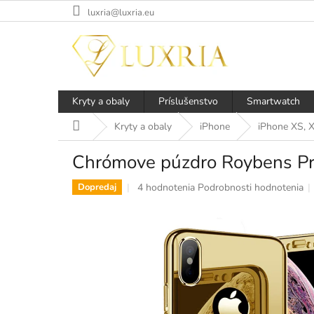
Prejsť
luxria@luxria.eu
na
obsah
Kryty a obaly
Príslušenstvo
Smartwatch
Domov
Kryty a obaly
iPhone
iPhone XS, 
Chrómove púzdro Roybens Pr
Priemerné
4 hodnotenia
Podrobnosti hodnotenia
Dopredaj
hodnotenie
produktu
je
5,0
z
5
hviezdičiek.