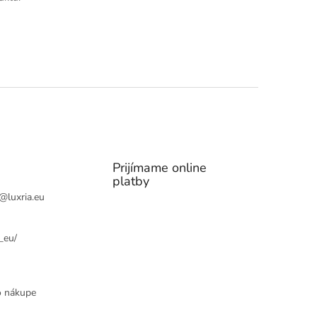
Prijímame online
platby
@
luxria.eu
_eu/
o nákupe