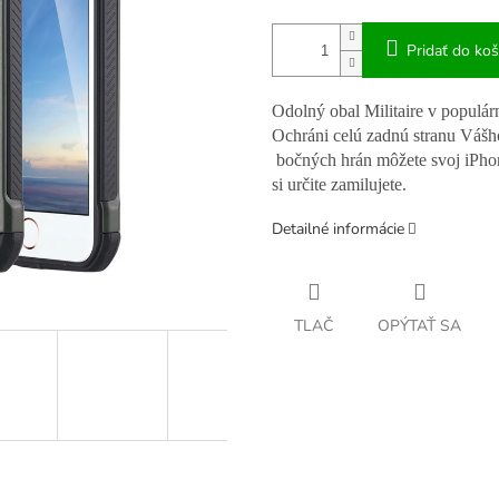
Pridať do koš
Odolný obal Militaire v populár
Ochráni celú zadnú stranu Váš
bočných hrán môžete svoj iPhon
si určite zamilujete.
Detailné informácie
TLAČ
OPÝTAŤ SA