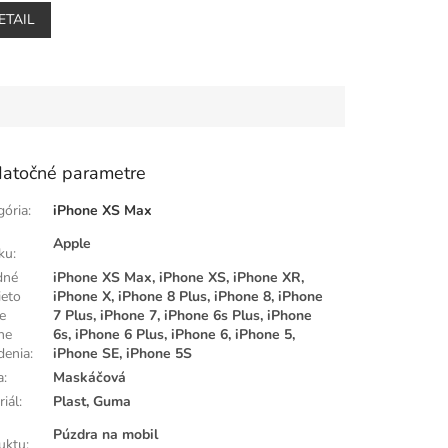
ETAIL
atočné parametre
gória
:
iPhone XS Max
Apple
ku
:
dné
iPhone XS Max, iPhone XS, iPhone XR,
ieto
iPhone X, iPhone 8 Plus, iPhone 8, iPhone
e
7 Plus, iPhone 7, iPhone 6s Plus, iPhone
ne
6s, iPhone 6 Plus, iPhone 6, iPhone 5,
denia
:
iPhone SE, iPhone 5S
a
:
Maskáčová
riál
:
Plast, Guma
Púzdra na mobil
uktu
: