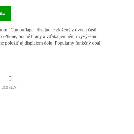
íka
nom "Camouflage" dizajne je zložený z dvoch častí.
ho iPhone, bočné hrany a vďaka jemnému vyvýšeniu
e položiť aj displejom dolu. Populárny funkčný obal
ZDIEĽAŤ