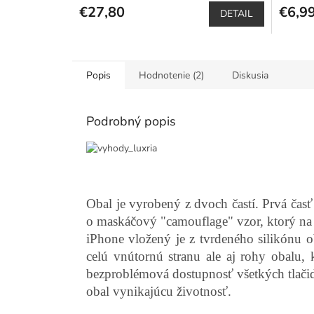
produktu
€27,80
€6,9
DETAIL
je
5,0
z
5
Popis
Hodnotenie (2)
Diskusia
hviezdičiek.
Podrobný popis
Obal je vyrobený z dvoch častí. Prvá časť
o maskáčový "camouflage" vzor, ktorý na 
iPhone vložený je z tvrdeného silikónu o
celú vnútornú stranu ale aj rohy obalu, 
bezproblémová dostupnosť všetkých tlači
obal vynikajúcu životnosť.