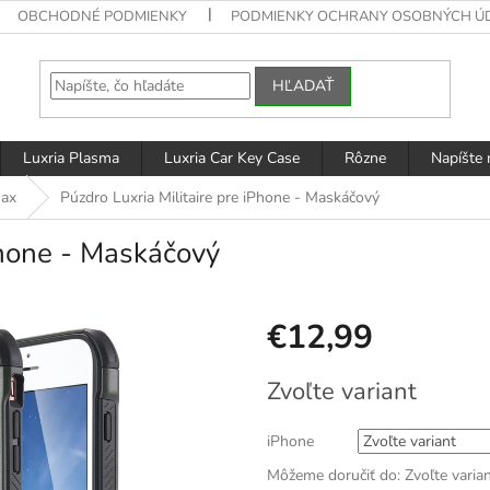
OBCHODNÉ PODMIENKY
PODMIENKY OCHRANY OSOBNÝCH Ú
HĽADAŤ
Luxria Plasma
Luxria Car Key Case
Rôzne
Napíšte
Max
Púzdro Luxria Militaire pre iPhone - Maskáčový
Phone - Maskáčový
€12,99
Jednotková
Zvoľte variant
cena:
iPhone
Môžeme doručiť do:
Zvoľte varia