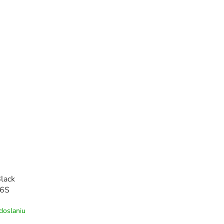
lack
 6S
 obal od
doslaniu