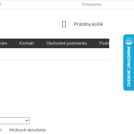
DAJOV
Prihlásenie
NÁKUPNÝ
Prázdny košík
KOŠÍK
 nám
Kontakt
Obchodné podmienky
Podmienky ochran
nt
Možnosti doručenia