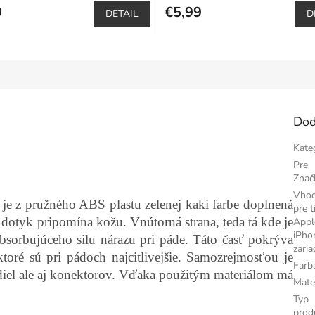
9
produktu
€5,99
DETAIL
D
je
5,0
z
5
hviezdičiek.
Dod
Kate
Pre
Znač
Vho
 je z pružného ABS plastu zelenej kaki farbe doplnená
pre t
dotyk pripomína kožu. Vnútorná strana, teda tá kde je
Appl
iPho
bsorbujúceho silu nárazu pri páde. Táto časť pokrýva
zaria
ktoré sú pri pádoch najcitlivejšie. Samozrejmosťou je
Farb
diel ale aj konektorov. Vďaka použitým materiálom má
Mate
Typ
prod