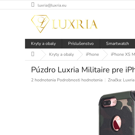
Prejsť
luxria@luxria.eu
na
obsah
Kryty a obaly
Príslušenstvo
Smartwatch
Domov
Kryty a obaly
iPhone
iPhone XS 
Púzdro Luxria Militaire pre i
Priemerné
2 hodnotenia
Podrobnosti hodnotenia
Značka:
Luxria
hodnotenie
produktu
je
5,0
z
5
hviezdičiek.