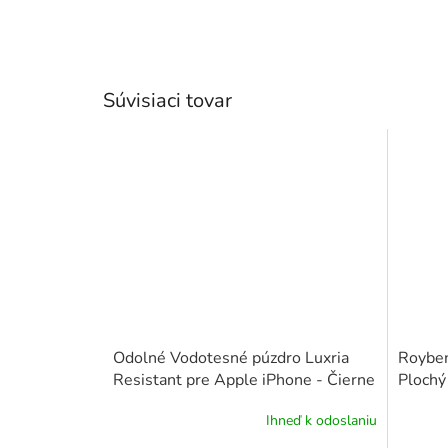
Súvisiaci tovar
Odolné Vodotesné púzdro Luxria
Royben
Resistant pre Apple iPhone - Čierne
Plochý
(certifikované)
+ Plavák k obalu ako
Androi
Ihneď k odoslaniu
darček
Priemerné
hodnotenie