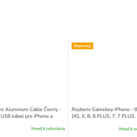
Dopredaj
s Aluminum Cable Čierny -
Roybens Gameboy iPhone - B
 USB kábel pre iPhone a
(XS, X, 8, 8 PLUS, 7, 7 PLUS,
d (Lighting, Type-c)
PLUS, 6S, 6 PLUS, 6)
+ ďaľší
Ihneď k odoslaniu
Ihneď k o
nás ako darček
Priemerné
hodnotenie