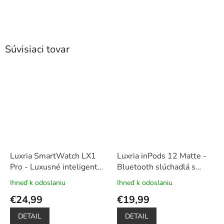
Súvisiaci tovar
Luxria SmartWatch LX1
Luxria inPods 12 Matte -
Pro - Luxusné inteligentné
Bluetooth slúchadlá s
hodinky
kovový a
nabíjacím púzdrom (8
Ihneď k odoslaniu
Ihneď k odoslaniu
Priemerné
Priemerné
silikónový remienok v
farieb)
hodnotenie
hodnotenie
€24,99
€19,99
balení
produktu
produktu
je
je
DETAIL
DETAIL
5,0
4,9