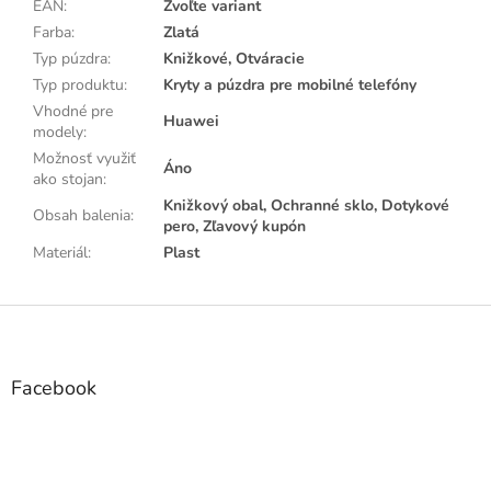
EAN
:
Zvoľte variant
Farba
:
Zlatá
Typ púzdra
:
Knižkové, Otváracie
Typ produktu
:
Kryty a púzdra pre mobilné telefóny
Vhodné pre
Huawei
modely
:
Možnosť využiť
Áno
ako stojan
:
Knižkový obal, Ochranné sklo, Dotykové
Obsah balenia
:
pero, Zľavový kupón
Materiál
:
Plast
Z
á
p
ä
Facebook
t
i
e