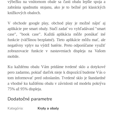
výbežku na vnútornom obale sa časti obalu lepšie spoja a
zabránia spadnutiu stojanu, ako je to bežné pri klasických
knižkových obaloch.
V obchode google play, obchod play je možné nájsť aj
aplikácie pre smart obaly. Stačí zadať vo vyhľadávaní "smart
case", "book case". Každá aplikácia môže ponúkať iné
funkcie (väčšinou bezplatné). Tieto aplikácie môžu mať, ale
negatívny vplyv na výdrž batérie. Preto odporúčame využiť
zobrazovacie funkcie v nastaveniach displeja na Vašom
mobile.
Ku každému obalu Vám pridáme tvrdené sklo a dotykové
pero zadarmo, pokiaľ darček nieje k dispozícií budeme Vás o
tom informovať pred odoslaním. Tvrdené sklo je štandardné
a vhodné ku každému obalu v závislosti od modelu pokrýva
75% až 95% displeja.
Dodatočné parametre
Kategória
:
Kryty a obaly