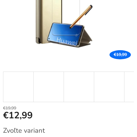
€19,99
€19,99
€12,99
Jednotková
Zvoľte variant
cena: