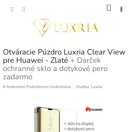
Prejsť
NÁKU
na
obsah
KOŠÍK
Otváracie Púzdro Luxria Clear View
pre Huawei - Zlaté
+ Darček
ochranné sklo a dotykové pero
zadarmo
Priemerné
6 hodnotení
Podrobnosti hodnotenia
Značka:
Luxria
hodnotenie
produktu
je
5,0
z
5
hviezdičiek.