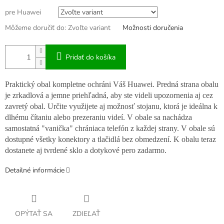
pre Huawei
Môžeme doručiť do:
Zvoľte variant
Možnosti doručenia
Pridať do košíka
Praktický obal kompletne ochráni Váš Huawei. Predná strana obalu
je zrkadlová a jemne priehľadná, aby ste videli upozornenia aj cez
zavretý obal. Určite využijete aj možnosť stojanu, ktorá je ideálna k
dlhému čítaniu alebo prezeraniu videí. V obale sa nachádza
samostatná "vanička" chrániaca telefón z každej strany. V obale sú
dostupné všetky konektory a tlačidlá bez obmedzení. K obalu teraz
dostanete aj tvrdené sklo a dotykové pero zadarmo.
Detailné informácie
OPÝTAŤ SA
ZDIEĽAŤ