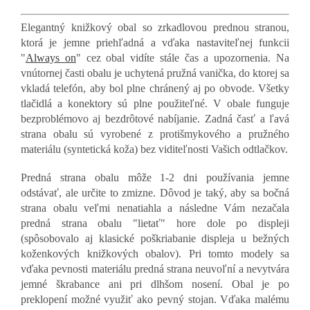
Elegantný knižkový obal so zrkadlovou prednou stranou,
ktorá je jemne priehľadná a vďaka nastaviteľnej funkcii
"
Always on
" cez obal vidíte stále čas a upozornenia. Na
vnútornej časti obalu je uchytená pružná vanička, do ktorej sa
vkladá telefón, aby bol plne chránený aj po obvode. Všetky
tlačidlá a konektory sú plne použiteľné. V obale funguje
bezproblémovo aj bezdrôtové nabíjanie. Zadná časť a ľavá
strana obalu sú vyrobené z protišmykového a pružného
materiálu (syntetická koža) bez viditeľnosti Vašich odtlačkov.
Predná strana obalu môže 1-2 dni používania jemne
odstávať, ale určite to zmizne. Dôvod je taký, aby sa bočná
strana obalu veľmi nenatiahla a následne Vám nezačala
predná strana obalu "lietať" hore dole po displeji
(spôsobovalo aj klasické poškriabanie displeja u bežných
koženkových knižkových obalov). Pri tomto modely sa
vďaka pevnosti materiálu predná strana neuvoľní a nevytvára
jemné škrabance ani pri dlhšom nosení. Obal je po
preklopení možné využiť ako pevný stojan. Vďaka malému