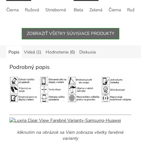
z
z
Čierna
Ružová
Strieborná
Biela
Zelená
Čierna
Ružov
5
5
hviezdičiek.
hviezdičiek.
ZOBRAZIŤ VŠETKY SÚVISIACE PRODUKTY
Popis
Videá (1)
Hodnotenie (6)
Diskusia
Podrobný popis
kliknutím na obrázok sa Vám zobrazia všetky farebné
varianty