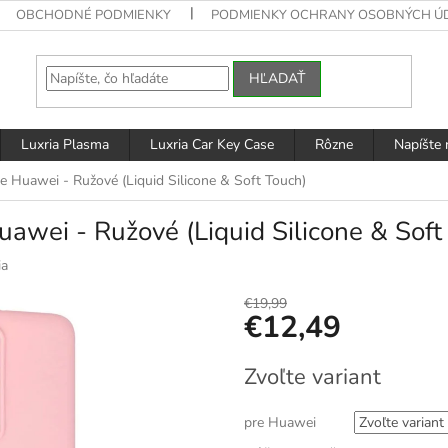
OBCHODNÉ PODMIENKY
PODMIENKY OCHRANY OSOBNÝCH Ú
HĽADAŤ
Luxria Plasma
Luxria Car Key Case
Rôzne
Napíšte
 Huawei - Ružové (Liquid Silicone & Soft Touch)
awei - Ružové (Liquid Silicone & Soft
ia
€19,99
€12,49
Jednotková
Zvoľte variant
cena:
pre Huawei