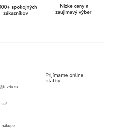
Prijímame online
platby
@
luxria.eu
_eu/
o nákupe