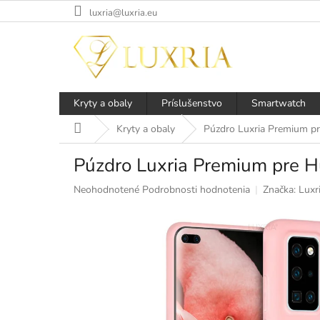
Prejsť
luxria@luxria.eu
na
obsah
Kryty a obaly
Príslušenstvo
Smartwatch
Domov
Kryty a obaly
Púzdro Luxria Premium pre
Púzdro Luxria Premium pre Hu
Priemerné
Neohodnotené
Podrobnosti hodnotenia
Značka:
Luxr
hodnotenie
produktu
je
0,0
z
5
hviezdičiek.