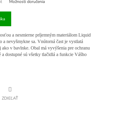
nt
Možnosti doručenia
íka
nosťou a nesmierne príjemným materiálom Liquid
co a nevyšmykne sa. Vnútorná čast je vystlatá
 ako v bavlnke. Obal má vyvýšenia pre ochranu
é a dostupné sú všetky tlačidlá a funkcie Vášho
ZDIEĽAŤ