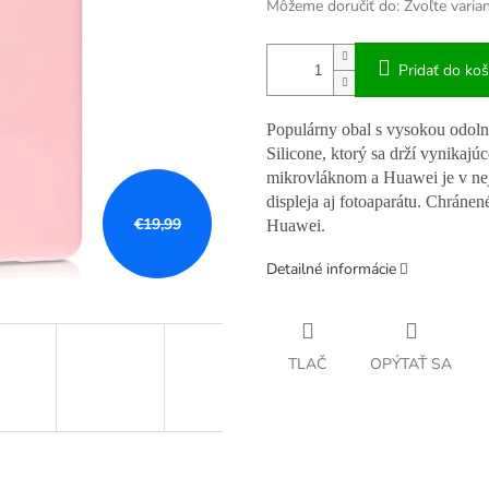
Môžeme doručiť do:
Zvoľte varia
Pridať do koš
Populárny obal s vysokou odol
Silicone, ktorý sa drží vynikajú
mikrovláknom a Huawei je v nej
displeja aj fotoaparátu. Chránen
€19,99
Huawei.
Detailné informácie
TLAČ
OPÝTAŤ SA