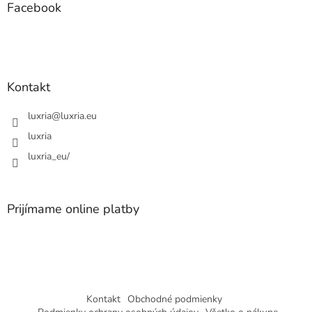
ä
Facebook
t
i
e
Kontakt
luxria
@
luxria.eu
luxria
luxria_eu/
Prijímame online platby
Kontakt
Obchodné podmienky