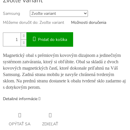
Zvoľte variant
cena:
Samsung
Môžeme doručiť do:
Zvoľte variant
Možnosti doručenia
Pridať do košíka
Magnetický obal s prémiovým kovovým dizajnom a jedinečným
systémom zatvárania, ktorý si obľúbite. Obal sa skladá z dvoch
kovových magnetických častí, ktoré dokonale priľahnú na Váš
Samsung. Zadná strana mobilu je navyše chránená tvrdeným
sklom. Na prednú stranu dostanete k obalu tvrdené sklo zadarmo aj
s dotykovým perom.
Detailné informácie
OPÝTAŤ SA
ZDIEĽAŤ