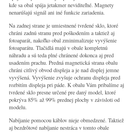
kde sa obal spája jetakmer neviditeľné. Magnety
nenarúšajú signál ani iné funkcie zariadenia.
Na zadnej strane je umiestnené tvrdené sklo, ktoré
chráni zadnú stranu pred poškodením a taktiež aj
fotoaparát, nakoľko obal zminimalizuje vyvýšenie
fotoaparátu. Tlačidlá majú v obale kompletnú
náhradu a sú teda plné chránené dokonca aj pred
usadením prachu. Predná magnetická strana obalu
chráni citlivý obvod displeja a je nad displej jemne
vyvýšená. Vyvýšenie zvyšuje ochranu displeja pred
rozbitím displeja pri páde. K obalu Vám pribalíme aj
tvrdené sklo presne určené pre daný model, ktoré
pokrýva 85% až 99% prednej plochy v závisloti od
modelu.
Nabíjanie pomocou káblov nieje obmedzené. Taktiež
aj bezdrôtové nabíjanie nestráca v tomto obale