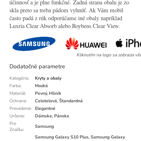
účinnosť a je plne funkčné. Zadná strana obalu je zo
skla preto sa treba pádom vyhnúť. Ak Vám mobil
často padá z rúk odporúčame iné obaly napríklad
Luxria Clear Absorb alebo Roybens Clear View.
Kliknutím na logo sa zobrazia vš
Dodatočné parametre
Kategória
:
Kryty a obaly
Farba
:
Modrá
Materiál
:
Pevný, Hliník
Ochrana
:
Celotelová, Štandardná
Prevedenie
:
Elegantné
Určenie
:
Dámske, Pánske
Pre
Samsung
Značku
:
Samsung Galaxy S10 Plus, Samsung Galaxy