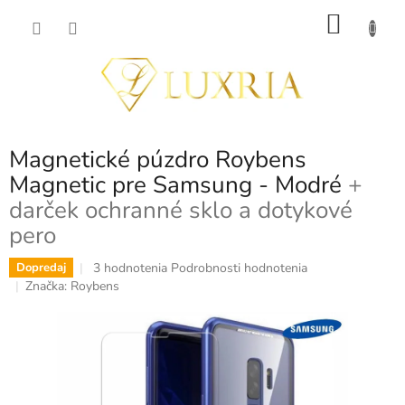
Prejsť
NÁKU
na
obsah
KOŠÍK
Magnetické púzdro Roybens
Magnetic pre Samsung - Modré
+
darček ochranné sklo a dotykové
pero
Priemerné
3 hodnotenia
Podrobnosti hodnotenia
Dopredaj
hodnotenie
Značka:
Roybens
produktu
je
5,0
z
5
hviezdičiek.