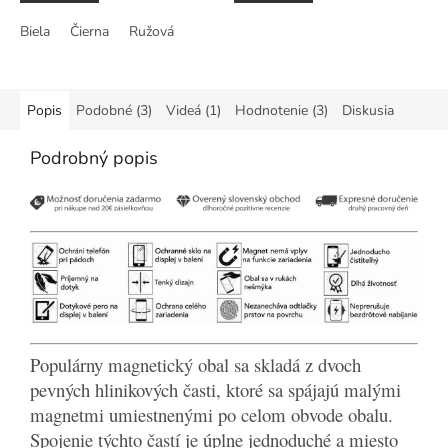
z
z
Biela
Čierna
Ružová
5
5
hviezdičiek.
hviezdičiek.
Popis
Podobné (3)
Videá (1)
Hodnotenie (3)
Diskusia
Podrobný popis
Populárny magnetický obal sa skladá z dvoch
pevných hlinikových časti, ktoré sa spájajú malými
magnetmi umiestnenými po celom obvode obalu.
Spojenie týchto častí je úplne jednoduché a miesto