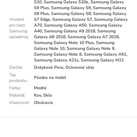
S10, Samsung Galaxy S10e, Samsung Galaxy
S9 Plus, Samsung Galaxy S9, Samsung Galaxy
S8 Plus, Samsung Galaxy S8, Samsung Galaxy
Vhodné
S7 Edge, Samsung Galaxy S7, Samsung Galaxy
pre tieto
A70, Samsung Galaxy A50, Samsung Galaxy
Samsung
A40, Samsung Galaxy A9 2018, Samsung
zariadenia
:
Galaxy A8 2018, Samsung Galaxy A7 2018,
Samsung Galaxy Note 10 Plus, Samsung
Galaxy Note 10, Samsung Galaxy Note 9,
Samsung Galaxy Note 8, Samsung Galaxy A51,
Samsung Galaxy A21s, Samsung Galaxy M21
Darček
:
Dotykové Pero, Ochranné sklo
Typ
Púzdra na mobil
produktu
:
Farba
:
Modrá
Materiál
:
Kov, Sklo
Vlastnosti
:
Otváracie
Z
á
p