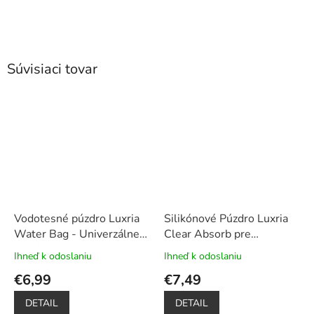
Súvisiaci tovar
Vodotesné púzdro Luxria
Silikónové Púzdro Luxria
Water Bag - Univerzálne
Clear Absorb pre
do hĺbky až 20m (3 farby)
Samsung - Priehľadné
Ihneď k odoslaniu
Ihneď k odoslaniu
Priemerné
Priemerné
hodnotenie
hodnotenie
€6,99
€7,49
produktu
produktu
je
je
DETAIL
DETAIL
5,0
5,0