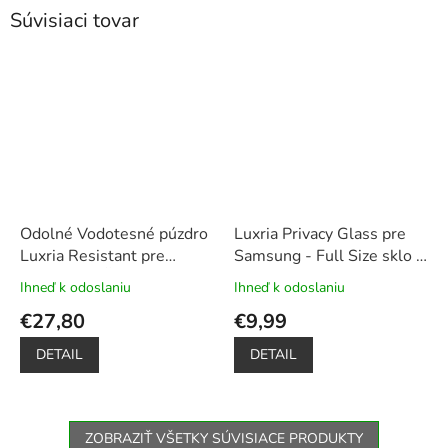
Súvisiaci tovar
Odolné Vodotesné púzdro
Luxria Privacy Glass pre
Luxria Resistant pre
Samsung - Full Size sklo s
Samsung - Čierne
ochranou súkromia
Ihneď k odoslaniu
Ihneď k odoslaniu
Priemerné
Priemerné
(certifikované)
+ Plavák k
hodnotenie
hodnotenie
€27,80
€9,99
obalu ako darček
produktu
produktu
je
je
DETAIL
DETAIL
5,0
5,0
z
z
5
5
hviezdičiek.
hviezdičiek.
ZOBRAZIŤ VŠETKY SÚVISIACE PRODUKTY