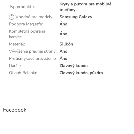
Kryty a púzdra pre mobilné
Typ produktu
:
telefóny
?
Vhodné pre modely
:
Samsung Galaxy
Podpora Magsafe
:
Áno
Kompletná ochrana
Áno
kamier
:
Materiál
:
Silikón
Vývýšenie prednej strany
:
Áno
Protišmykové prevedenie
:
Áno
Darček
:
Zľavový kupón
Obsah Balenia
:
Zľavový kupón, púzdro
Z
á
p
ä
Facebook
t
i
e