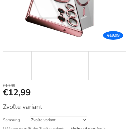
€19,99
€19,99
€12,99
Jednotková
Zvoľte variant
cena:
Samsung
Môžeme doručiť do:
Zvoľte variant
Možnosti doručenia