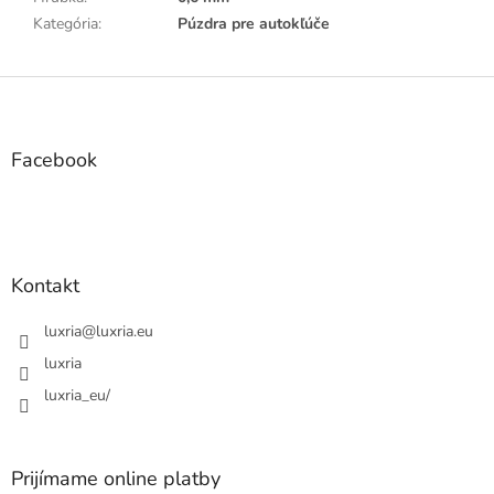
Kategória
:
Púzdra pre autokľúče
Z
á
p
ä
Facebook
t
i
e
Kontakt
luxria
@
luxria.eu
luxria
luxria_eu/
Prijímame online platby