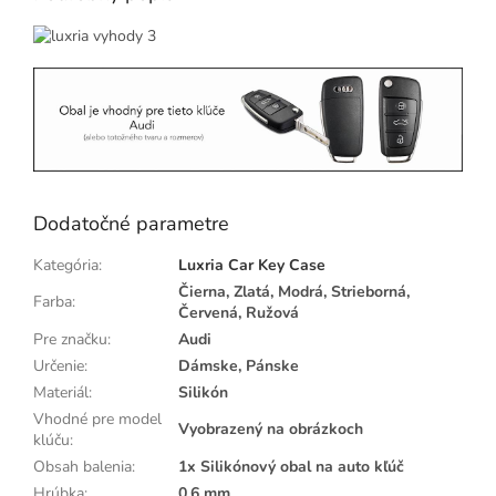
Dodatočné parametre
Kategória
:
Luxria Car Key Case
Čierna, Zlatá, Modrá, Strieborná,
Farba
:
Červená, Ružová
Pre značku
:
Audi
Určenie
:
Dámske, Pánske
Materiál
:
Silikón
Vhodné pre model
Vyobrazený na obrázkoch
klúču
:
Obsah balenia
:
1x Silikónový obal na auto kľúč
Hrúbka
:
0,6 mm