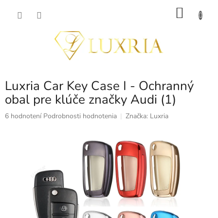
Prejsť
NÁKU
na
obsah
KOŠÍK
Luxria Car Key Case I - Ochranný
obal pre klúče značky Audi (1)
Priemerné
6 hodnotení
Podrobnosti hodnotenia
Značka:
Luxria
hodnotenie
produktu
je
5,0
z
5
hviezdičiek.