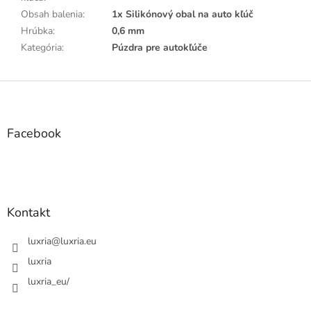
Obsah balenia
:
1x Silikónový obal na auto kľúč
Hrúbka
:
0,6 mm
Kategória
:
Púzdra pre autokľúče
Z
á
p
ä
Facebook
t
i
e
Kontakt
luxria
@
luxria.eu
luxria
luxria_eu/