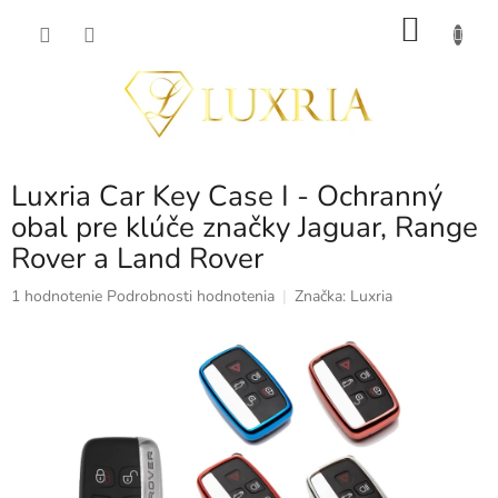
Prejsť
NÁKU
na
obsah
KOŠÍK
Luxria Car Key Case I - Ochranný
obal pre klúče značky Jaguar, Range
Rover a Land Rover
Priemerné
1 hodnotenie
Podrobnosti hodnotenia
Značka:
Luxria
hodnotenie
produktu
je
5,0
z
5
hviezdičiek.