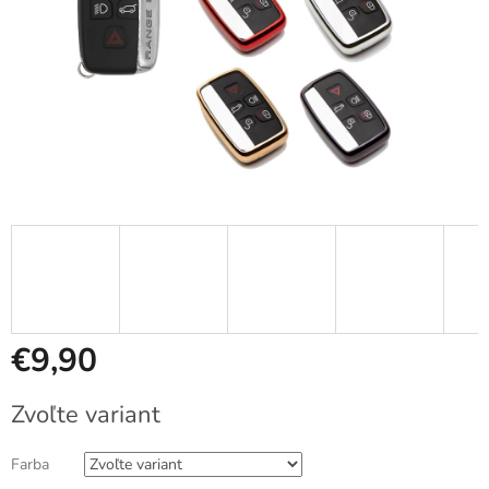
€9,90
Jednotková
Zvoľte variant
cena:
Farba