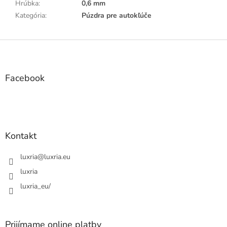
Hrúbka
:
0,6 mm
Kategória
:
Púzdra pre autokľúče
Z
á
p
ä
Facebook
t
i
e
Kontakt
luxria
@
luxria.eu
luxria
luxria_eu/
Prijímame online platby