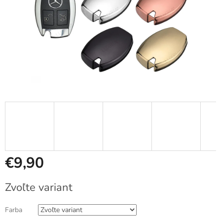
€9,90
Jednotková
Zvoľte variant
cena:
Farba