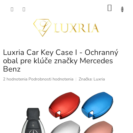
Prejsť
NÁKU
na
obsah
KOŠÍK
Luxria Car Key Case I - Ochranný
obal pre klúče značky Mercedes
Benz
Priemerné
2 hodnotenia
Podrobnosti hodnotenia
Značka:
Luxria
hodnotenie
produktu
je
5,0
z
5
hviezdičiek.