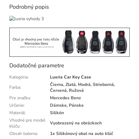
Podrobný popis
Dodatočné parametre
Kategória
:
Luxria Car Key Case
Čierna, Zlatá, Modrá, Strieborná,
Farba
:
Červená, Ružová
Pre značku
:
Mercedes Benz
Určenie
:
Dámske, Pánske
Materiál
:
Silikón
Vhodné pre model
Vyobrazený na obrázkoch
klúču
:
Obsah balenia
:
1x Silikónový obal na auto kľúč