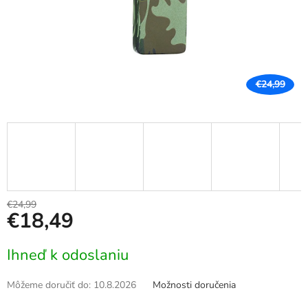
€24,99
€24,99
€18,49
Jednotková
Ihneď k odoslaniu
cena:
Môžeme doručiť do:
10.8.2026
Možnosti doručenia