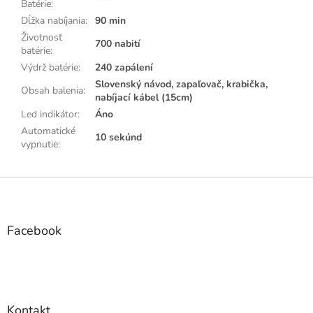
Batérie
:
Dĺžka nabíjania
:
90 min
Životnosť
700 nabití
batérie
:
Výdrž batérie
:
240 zapálení
Slovenský návod, zapaľovač, krabička,
Obsah balenia
:
nabíjací kábel (15cm)
Led indikátor
:
Áno
Automatické
10 sekúnd
vypnutie
:
Z
á
p
ä
Facebook
t
i
e
Kontakt