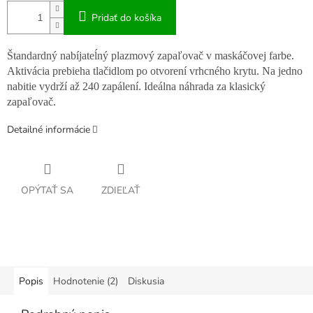
Pridať do košíka
Štandardný nabíjateĺný plazmový zapaľovač v maskáčovej farbe.
Aktivácia prebieha tlačidlom po otvorení vrhcného krytu. Na jedno
nabitie vydrží až 240 zapálení. Ideálna náhrada za klasický
zapaľovač.
Detailné informácie
OPÝTAŤ SA
ZDIEĽAŤ
Popis
Hodnotenie (2)
Diskusia