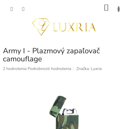
Prejsť
NÁKU
na
obsah
KOŠÍK
Army I - Plazmový zapaľovač
camouflage
Priemerné
2 hodnotenia
Podrobnosti hodnotenia
Značka:
Luxria
hodnotenie
produktu
je
4,5
z
5
hviezdičiek.