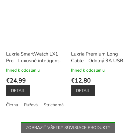
Luxria SmartWatch LX1
Luxria Premium Long
Pro - Luxusné inteligentné
Cable - Odolný 3A USB
hodinky
kovový a
kábel s 3m dĺžkou
Ihneď k odoslaniu
Ihneď k odoslaniu
Priemerné
Priemerné
silikónový remienok v
hodnotenie
hodnotenie
€24,99
€12,80
balení
produktu
produktu
je
je
DETAIL
DETAIL
5,0
5,0
z
z
Čierna
Ružová
Strieborná
5
5
hviezdičiek.
hviezdičiek.
ZOBRAZIŤ VŠETKY SÚVISIACE PRODUKTY