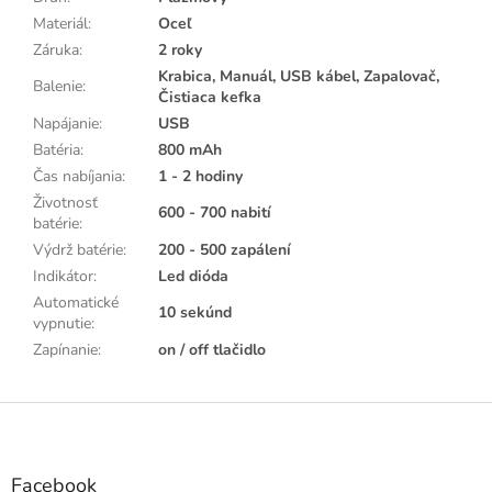
Materiál
:
Oceľ
Záruka
:
2 roky
Krabica, Manuál, USB kábel, Zapalovač,
Balenie
:
Čistiaca kefka
Napájanie
:
USB
Batéria
:
800 mAh
Čas nabíjania
:
1 - 2 hodiny
Životnosť
600 - 700 nabití
batérie
:
Výdrž batérie
:
200 - 500 zapálení
Indikátor
:
Led dióda
Automatické
10 sekúnd
vypnutie
:
Zapínanie
:
on / off tlačidlo
Z
á
p
ä
Facebook