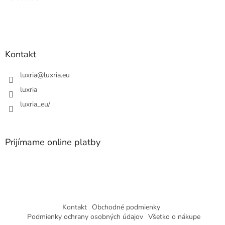
t
i
e
Kontakt
luxria
@
luxria.eu
luxria
luxria_eu/
Prijímame online platby
Kontakt
Obchodné podmienky
Podmienky ochrany osobných údajov
Všetko o nákupe