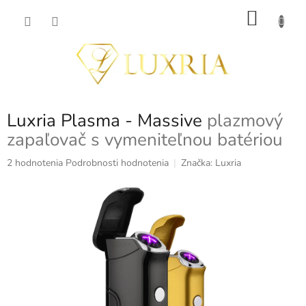
Prejsť
NÁKU
na
obsah
KOŠÍK
Luxria Plasma - Massive
plazmový
zapaľovač s vymeniteľnou batériou
Priemerné
2 hodnotenia
Podrobnosti hodnotenia
Značka:
Luxria
hodnotenie
produktu
je
5,0
z
5
hviezdičiek.