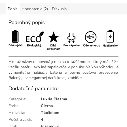
Popis
Hodnotenie (2)
Diskusia
Podrobný popis
Ako už názov napovedá jedná sa o tažší model, ktorý má až 3x
väčšiu batériu ako iné zapaľovače v ponuke. Veľkou výhodou je
vymeniteľná nabíjacia batéria a pevné oceľové prevedenie.
Balený je v elegantnej darčekovej krabičke.
Dodatočné parametre
Kategória
:
Luxria Plasma
Farba
:
Čierna
Aktivácia
:
Tlačidlom
Počet trysiek
:
4
Druh
:
Plazmový