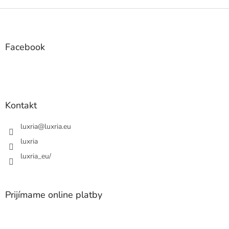
Z
á
p
ä
Facebook
t
i
e
Kontakt
luxria
@
luxria.eu
luxria
luxria_eu/
Prijímame online platby