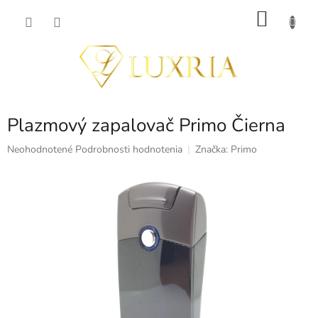
Prejsť
NÁKU
na
obsah
KOŠÍK
Plazmový zapalovač Primo Čierna
Priemerné
Neohodnotené
Podrobnosti hodnotenia
Značka:
Primo
hodnotenie
produktu
je
0,0
z
5
hviezdičiek.