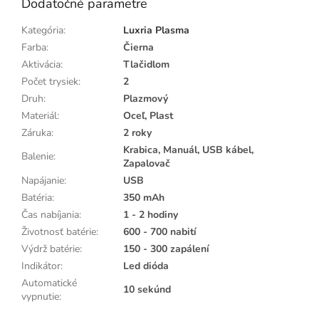
Dodatočné parametre
Kategória
:
Luxria Plasma
Farba
:
Čierna
Aktivácia
:
Tlačidlom
Počet trysiek
:
2
Druh
:
Plazmový
Materiál
:
Oceľ, Plast
Záruka
:
2 roky
Krabica, Manuál, USB kábel,
Balenie
:
Zapalovač
Napájanie
:
USB
Batéria
:
350 mAh
Čas nabíjania
:
1 - 2 hodiny
Životnosť batérie
:
600 - 700 nabití
Výdrž batérie
:
150 - 300 zapálení
Indikátor
:
Led dióda
Automatické
10 sekúnd
vypnutie
: