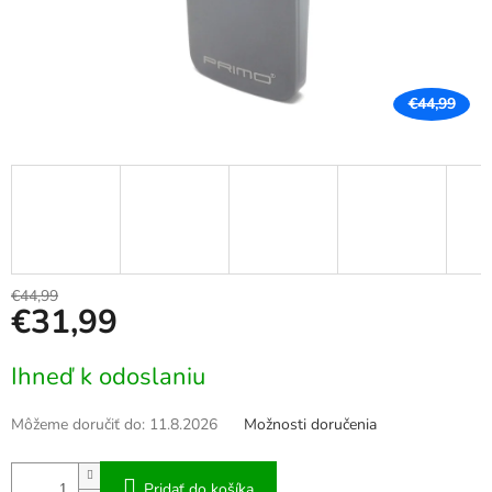
€44,99
€44,99
€31,99
Jednotková
Ihneď k odoslaniu
cena:
Môžeme doručiť do:
11.8.2026
Možnosti doručenia
Pridať do košíka