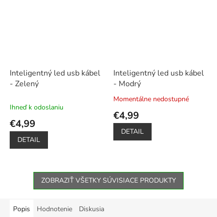
Inteligentný led usb kábel
Inteligentný led usb kábel
- Zelený
- Modrý
Momentálne nedostupné
Priemerné
Ihneď k odoslaniu
hodnotenie
€4,99
produktu
€4,99
je
DETAIL
5,0
DETAIL
z
5
hviezdičiek.
ZOBRAZIŤ VŠETKY SÚVISIACE PRODUKTY
Popis
Hodnotenie
Diskusia