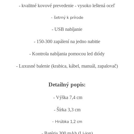
- kvalitné kovové prevedenie - vysoko leštená oceľ
- šetrný k prírode
- USB nabíjanie
- 150-300 zapálení na jedno nabitie
- Kontrola nabíjania pomocou led diódy
- Luxusné balenie (krabica, kábel, manuál, zapalovač)
Detailný popis:
- Výška 7,4 cm
- Šírka 3,3 cm
- Hrúbka 1,2 cm
- Batéria 300 mAh (Li-ion)