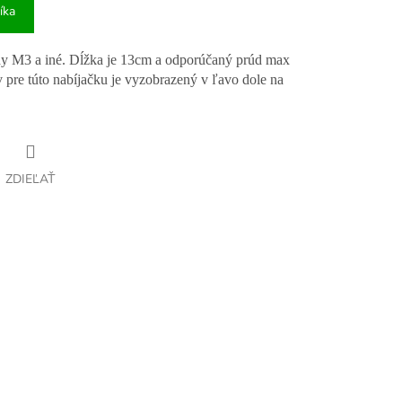
íka
dy M3 a iné. Dĺžka je 13cm a odporúčaný prúd max
re túto nabíjačku je vyzobrazený v ľavo dole na
ZDIEĽAŤ