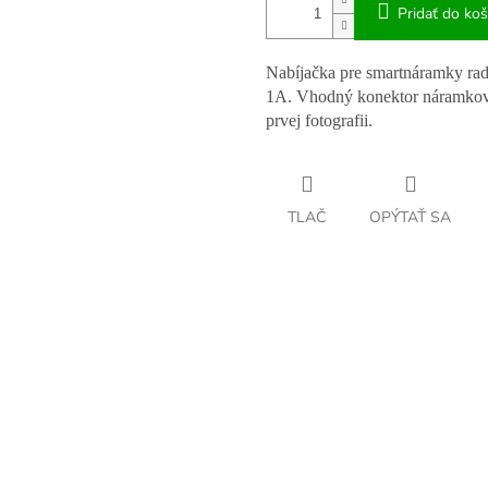
Pridať do koš
Nabíjačka pre smartnáramky ra
1A. Vhodný konektor náramkov p
prvej fotografii.
TLAČ
OPÝTAŤ SA