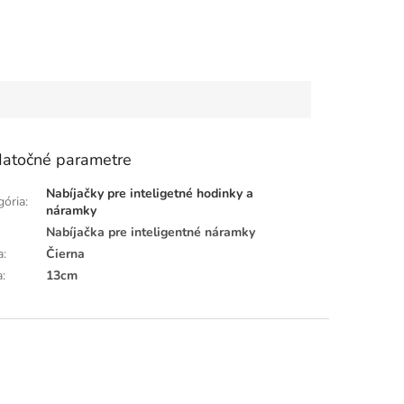
atočné parametre
Nabíjačky pre inteligetné hodinky a
gória
:
náramky
Nabíjačka pre inteligentné náramky
a
:
Čierna
a
:
13cm