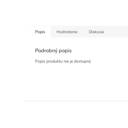
Popis
Hodnotenie
Diskusia
Podrobný popis
Popis produktu nie je dostupný
Z
á
p
ä