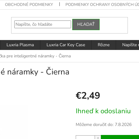
OBCHODNÉ PODMIENKY
PODMIENKY OCHRANY OSOBNÝCH Ú
HĽADAŤ
Luxria Plasma
Luxria Car Key Case
Rôzne
Napíšte
ka pre inteligentné náramky - Čierna
né náramky - Čierna
€2,49
Jednotková
Ihneď k odoslaniu
cena:
Môžeme doručiť do:
7.8.2026