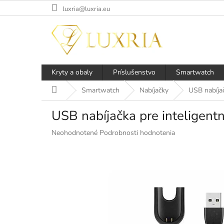
Prejsť
luxria@luxria.eu
na
obsah
Kryty a obaly
Príslušenstvo
Smartwatch
Domov
Smartwatch
Nabíjačky
USB nabíjač
USB nabíjačka pre inteligent
Priemerné
Neohodnotené
Podrobnosti hodnotenia
hodnotenie
produktu
je
0,0
z
5
hviezdičiek.