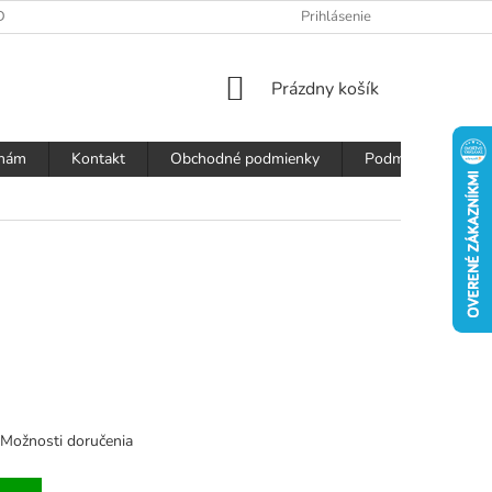
DAJOV
Prihlásenie
NÁKUPNÝ
Prázdny košík
KOŠÍK
 nám
Kontakt
Obchodné podmienky
Podmienky ochran
Možnosti doručenia