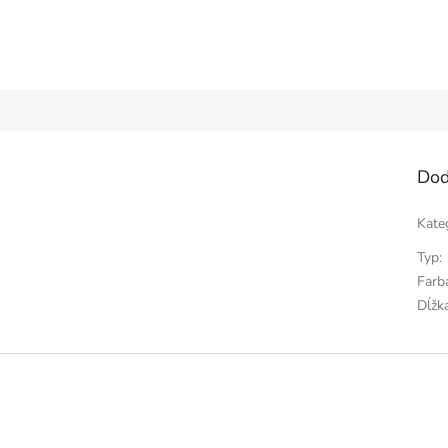
Dod
Kate
Typ
:
Farb
Dĺžk