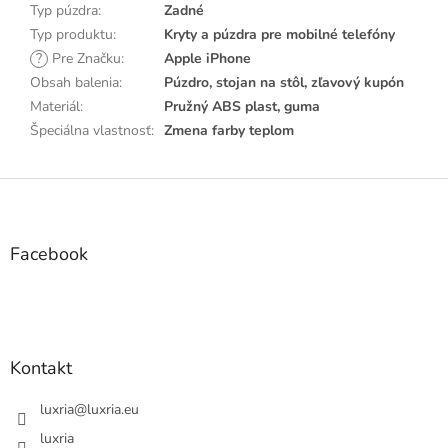
Typ púzdra
:
Zadné
Typ produktu
:
Kryty a púzdra pre mobilné telefóny
?
Pre Značku
:
Apple iPhone
Obsah balenia
:
Púzdro, stojan na stôl, zľavový kupón
Materiál
:
Pružný ABS plast, guma
Špeciálna vlastnosť
:
Zmena farby teplom
Z
á
p
ä
Facebook
t
i
e
Kontakt
luxria
@
luxria.eu
luxria