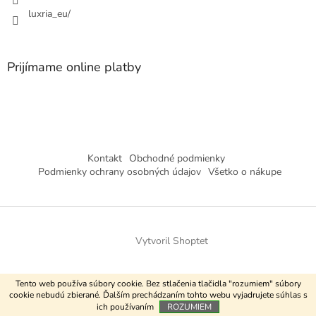
luxria_eu/
Prijímame online platby
Kontakt
Obchodné podmienky
Podmienky ochrany osobných údajov
Všetko o nákupe
Vytvoril Shoptet
Copyright 2026
Luxria
. Všetky práva vyhradené.
Tento web používa súbory cookie. Bez stlačenia tlačidla "rozumiem" súbory
cookie nebudú zbierané. Ďalším prechádzaním tohto webu vyjadrujete súhlas s
ich používaním
ROZUMIEM