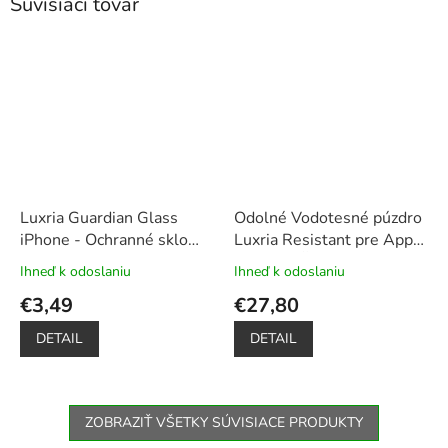
Súvisiaci tovar
Luxria Guardian Glass
Odolné Vodotesné púzdro
iPhone - Ochranné sklo
Luxria Resistant pre Apple
pre Apple iPhone
iPhone - Čierne
Ihneď k odoslaniu
Ihneď k odoslaniu
Priemerné
Priemerné
(certifikované)
+ Plavák k
hodnotenie
hodnotenie
€3,49
€27,80
obalu ako darček
produktu
produktu
je
je
DETAIL
DETAIL
5,0
5,0
z
z
5
5
hviezdičiek.
hviezdičiek.
ZOBRAZIŤ VŠETKY SÚVISIACE PRODUKTY