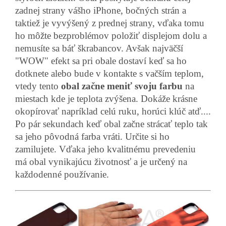
zadnej strany vášho iPhone, bočných strán a
taktiež je vyvýšený z prednej strany, vďaka tomu
ho môžte bezproblémov položiť displejom dolu a
nemusíte sa báť škrabancov. Avšak najväčší
"WOW" efekt sa pri obale dostaví keď sa ho
dotknete alebo bude v kontakte s vačším teplom,
vtedy tento
obal začne meniť svoju farbu
na
miestach kde je teplota zvýšena. Dokáže krásne
okopírovať napríklad celú ruku, horúci klúč atď....
Po pár sekundach keď obal začne strácať teplo tak
sa jeho pôvodná farba vráti. Určite si ho
zamilujete. Vďaka jeho kvalitnému prevedeniu
má obal vynikajúcu životnosť a je určený na
každodenné používanie.