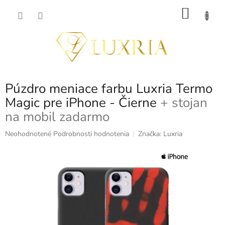
Prejsť
NÁKU
na
obsah
KOŠÍK
Púzdro meniace farbu Luxria Termo
Magic pre iPhone - Čierne
+ stojan
na mobil zadarmo
Priemerné
Neohodnotené
Podrobnosti hodnotenia
Značka:
Luxria
hodnotenie
produktu
je
0,0
z
5
hviezdičiek.