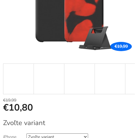
€19,99
€19,99
€10,80
Jednotková
Zvoľte variant
cena:
iPhone