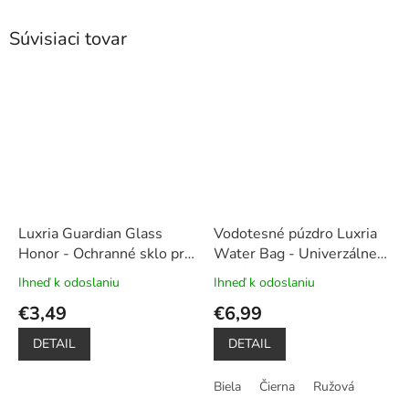
Súvisiaci tovar
Luxria Guardian Glass
Vodotesné púzdro Luxria
Honor - Ochranné sklo pre
Water Bag - Univerzálne
Honor
do hĺbky až 20m (3 farby)
Ihneď k odoslaniu
Ihneď k odoslaniu
Priemerné
Priemerné
hodnotenie
hodnotenie
€3,49
€6,99
produktu
produktu
je
je
DETAIL
DETAIL
5,0
5,0
z
z
Biela
Čierna
Ružová
5
5
hviezdičiek.
hviezdičiek.