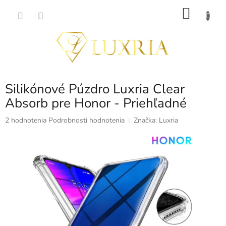
Prejsť
NÁKU
na
obsah
KOŠÍK
Silikónové Púzdro Luxria Clear
Absorb pre Honor - Priehľadné
Priemerné
2 hodnotenia
Podrobnosti hodnotenia
Značka:
Luxria
hodnotenie
produktu
je
5,0
z
5
hviezdičiek.