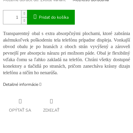
Pridať do košíka
Transparentný obal s extra absorpčnými plochami, ktoré zabránia
akémukoľvek poškodeniu tela telefónu prípadne displeja. Vonkajší
obvod obalu je po hranách z oboch strán vyvýšený a zároveň
pevnejší pre absorpciu nárazu pri možnom páde. Obal je flexibilný
vďaka čomu sa ľahko zakladá na telefón. Chráni všetky dostupné
konektory a tlačidlá po stranách, pričom zanecháva krásny dizajn
telefónu a ničím ho nenarúša.
Detailné informácie
OPÝTAŤ SA
ZDIEĽAŤ