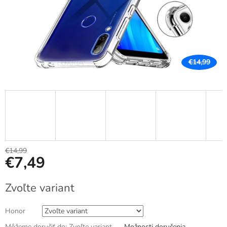
€14,99
€14,99
€7,49
Jednotková
Zvoľte variant
cena:
Honor
Môžeme doručiť do:
Zvoľte variant
Možnosti doručenia