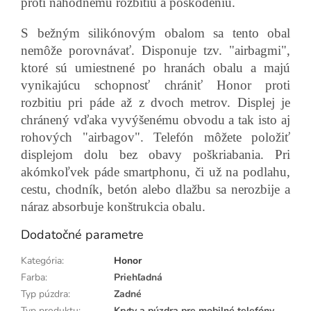
proti náhodnému rozbitiu a poškodeniu.
S bežným silikónovým obalom sa tento obal
nemôže porovnávať. Disponuje tzv. "airbagmi",
ktoré sú umiestnené po hranách obalu a majú
vynikajúcu schopnosť chrániť Honor proti
rozbitiu pri páde až z dvoch metrov. Displej je
chránený vďaka vyvýšenému obvodu a tak isto aj
rohových "airbagov". Telefón môžete položiť
displejom dolu bez obavy poškriabania. Pri
akómkoľvek páde smartphonu, či už na podlahu,
cestu, chodník, betón alebo dlažbu sa nerozbije a
náraz absorbuje konštrukcia obalu.
Dodatočné parametre
Kategória
:
Honor
Farba
:
Priehľadná
Typ púzdra
:
Zadné
Typ produktu
:
Kryty a púzdra pre mobilné telefóny