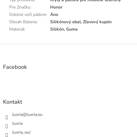
Pre Značku
:
Honor
Odolné voči pádom
:
Áno
Obsah Balenia
:
Silikónový obal, Zľavový kupón
Materiál
:
Silikón, Guma
Z
á
p
ä
Facebook
t
i
e
Kontakt
luxria
@
luxria.eu
luxria
luxria_eu/