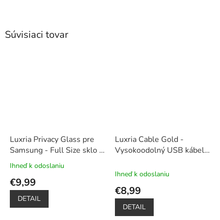
Súvisiaci tovar
Luxria Privacy Glass pre
Luxria Cable Gold -
Samsung - Full Size sklo s
Vysokoodolný USB kábel
ochranou súkromia
(USB-C, micro-USB,
Ihneď k odoslaniu
Priemerné
iPhone)
Ihneď k odoslaniu
hodnotenie
€9,99
produktu
€8,99
je
DETAIL
5,0
DETAIL
z