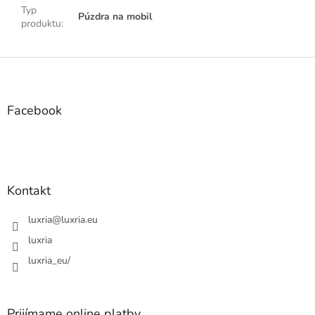
Typ
Púzdra na mobil
produktu
:
Z
á
p
ä
Facebook
t
i
e
Kontakt
luxria
@
luxria.eu
luxria
luxria_eu/
Prijímame online platby