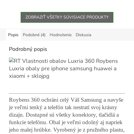
5
hviezdičiek.
ZOBRAZIŤ VŠETKY SÚVISIACE PRODUKTY
Popis
Podobné (4)
Hodnotenie
Diskusia
Podrobný popis
Roybens 360 ochráni celý Váš Samsung a navyše
je veľmi tenký a telefón tak nestratí svoj krásny
dizajn. Dostupné sú všetky konektory, tlačidlá a
funkcie telefónu. Obal je veľmi odolný aj napriek
jeho malej hrúbke. Vyrobený je z pružného plastu,