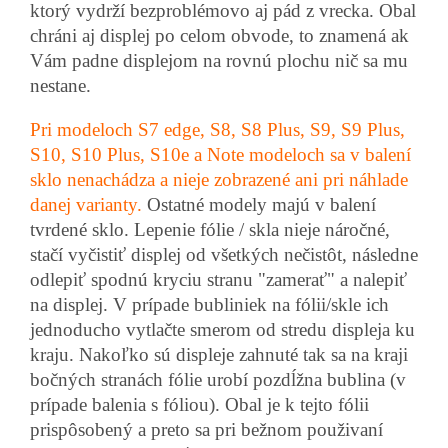
ktorý vydrží bezproblémovo aj pád z vrecka. Obal
chráni aj displej po celom obvode, to znamená ak
Vám padne displejom na rovnú plochu nič sa mu
nestane.
Pri modeloch S7 edge, S8, S8 Plus, S9, S9 Plus,
S10, S10 Plus, S10e a Note modeloch sa v balení
sklo nenachádza a nieje zobrazené ani pri náhlade
danej varianty.
Ostatné modely majú v balení
tvrdené sklo. Lepenie fólie / skla nieje náročné,
stačí vyčistiť displej od všetkých nečistôt, následne
odlepiť spodnú kryciu stranu "zamerať" a nalepiť
na displej. V prípade bubliniek na fólii/skle ich
jednoducho vytlačte smerom od stredu displeja ku
kraju. Nakoľko sú displeje zahnuté tak sa na kraji
bočných stranách fólie urobí pozdĺžna bublina (v
prípade balenia s fóliou). Obal je k tejto fólii
prispôsobený a preto sa pri bežnom použivaní