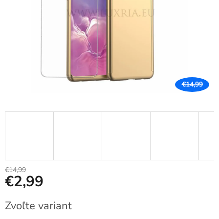
€14,99
€14,99
€2,99
Jednotková
Zvoľte variant
cena: