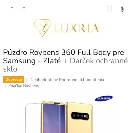
Prejsť
NÁKU
na
obsah
KOŠÍK
Púzdro Roybens 360 Full Body pre
Samsung - Zlaté
+ Darček ochranné
sklo
Priemerné
Neohodnotené
Podrobnosti hodnotenia
Dopredaj
hodnotenie
Značka:
Roybens
produktu
je
0,0
z
5
hviezdičiek.