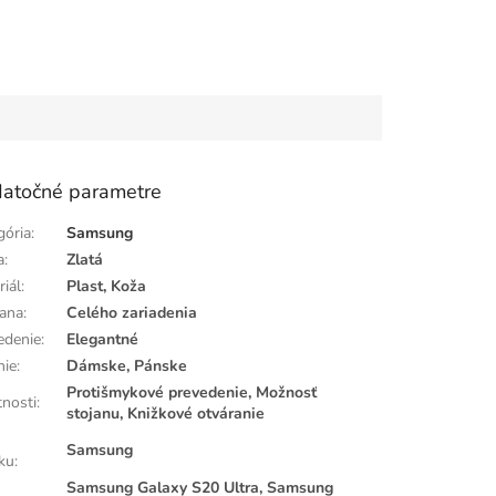
atočné parametre
gória
:
Samsung
a
:
Zlatá
riál
:
Plast, Koža
ana
:
Celého zariadenia
edenie
:
Elegantné
nie
:
Dámske, Pánske
Protišmykové prevedenie, Možnosť
tnosti
:
stojanu, Knižkové otváranie
Samsung
ku
:
Samsung Galaxy S20 Ultra, Samsung