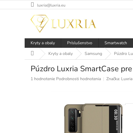
Prejsť
luxria@luxria.eu
na
obsah
Kryty a obaly
Príslušenstvo
Smartwatch
Domov
Kryty a obaly
Samsung
Púzdro Lu
Púzdro Luxria SmartCase pr
Priemerné
1 hodnotenie
Podrobnosti hodnotenia
Značka:
Luxria
hodnotenie
produktu
je
5,0
z
5
hviezdičiek.