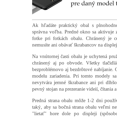
Ak hľadáte praktický obal s plnohodn
správna voľba. Predné okno sa aktivuje z
fotke pri fotkách obalu. Chránený je 
nemusíte ani obávať škrabancov na displ
Na vnútornej časti obalu je uchytená pruž
chránený aj po obvode. Všetky tlačidl
bezproblémovo aj bezdrôtové nabíjanie. Ok
modelu zariadenia. Pri tomto modely sa
nevytvára jemné škrabance ani pri dlhš
pevný stojan na prezeranie videií, čítania a
Predná strana obalu môže 1-2 dni použív
taký, aby sa bočná strana obalu veľmi ne
"lietať" hore dole po displeji (spôsob