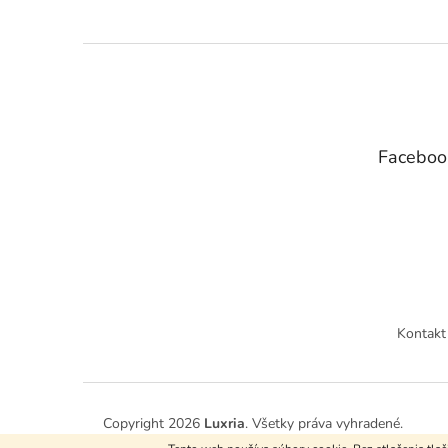
Z
á
p
ä
t
Faceboo
i
e
Kontakt
Copyright 2026
Luxria
. Všetky práva vyhradené.