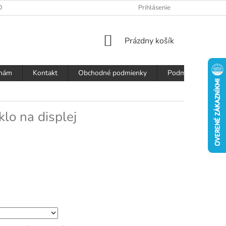
DAJOV
Prihlásenie
NÁKUPNÝ
Prázdny košík
KOŠÍK
 nám
Kontakt
Obchodné podmienky
Podmienky ochran
lo na displej