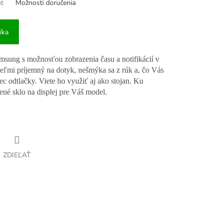
nt
Možnosti doručenia
íka
msung s možnosťou zobrazenia času a notifikácií v
eľmi príjemný na dotyk, nešmýka sa z rúk a, čo Vás
ec odtlačky. Viete ho využiť aj ako stojan. Ku
ené sklo na displej pre Váš model.
ZDIEĽAŤ