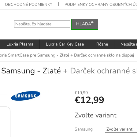
OBCHODNÉ PODMIENKY
PODMIENKY OCHRANY OSOBNÝCH Ú
HĽADAŤ
Luxria Plasma
Luxria Car Key Case
Rôzne
Napíšte
xria SmartCase pre Samsung - Zlaté
+ Darček ochranné sklo na displej
e Samsung - Zlaté
+ Darček ochranné sk
€19,99
€12,99
Jednotková
Zvoľte variant
cena:
Samsung