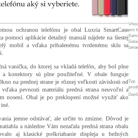
Vho
otnou ochranou telefónu je obal Luxria SmartCase
pre t
Sam
a pomoci aplikácie detailný manuál nájdete na šiestej
Gala
celý mobil a vďaka pribalenému tvrdenému sklu sa
zaria
eji.
ná vanička, do ktorej sa vkladá telefón, aby bol plne
á a konektory sú plne použiteľné. V obale funguje
Typ
no na prednej strane je rôznej veľkosti závislosti od
prod
 vďaka pevnosti materiálu predná strana neuvoľní a
Darč
om nosení. Obal je po preklopení možné využiť ako
 iné.
ania jemne odstávať, ale určite to zmizne. Dôvod je
natiahla a následne Vám nezačala predná strana obalu
ovalo aj klasické poškriabanie displeja u bežných