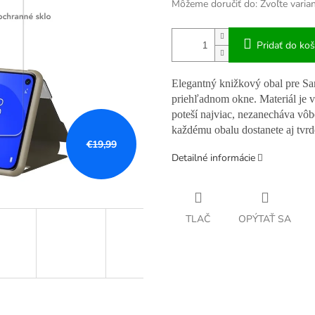
Môžeme doručiť do:
Zvoľte varia
Pridať do koš
Elegantný knižkový obal pre Sa
priehľadnom okne. Materiál je v
poteší najviac, nezanecháva vôb
každému obalu dostanete aj tvrd
€19,99
Detailné informácie
TLAČ
OPÝTAŤ SA