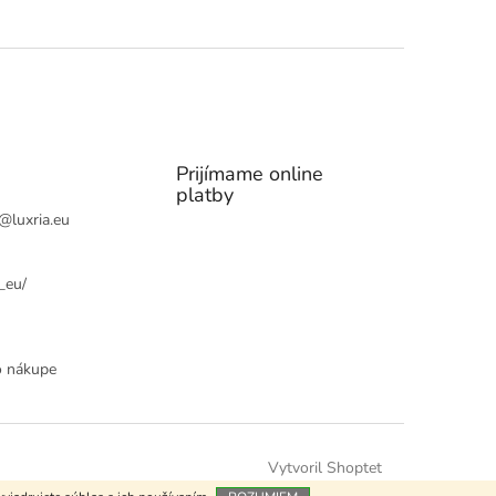
Prijímame online
platby
@
luxria.eu
_eu/
o nákupe
Vytvoril Shoptet