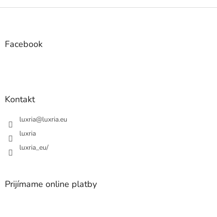
Z
á
p
ä
Facebook
t
i
e
Kontakt
luxria
@
luxria.eu
luxria
luxria_eu/
Prijímame online platby