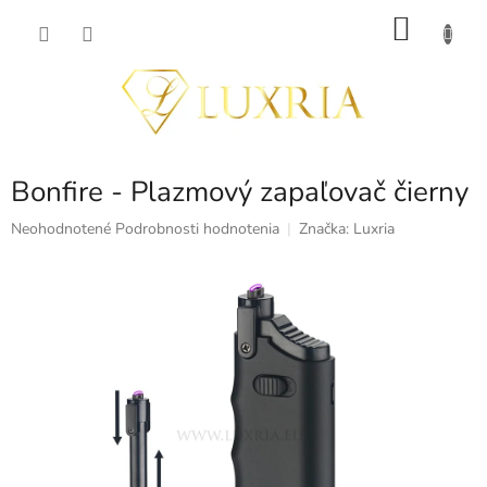
Prejsť
NÁKU
na
obsah
KOŠÍK
Bonfire - Plazmový zapaľovač čierny
Priemerné
Neohodnotené
Podrobnosti hodnotenia
Značka:
Luxria
hodnotenie
produktu
je
0,0
z
5
hviezdičiek.