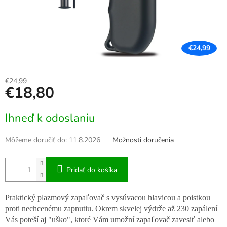
€24,99
€24,99
€18,80
Jednotková
Ihneď k odoslaniu
cena:
Môžeme doručiť do:
11.8.2026
Možnosti doručenia
Pridať do košíka
Praktický plazmový zapaľovač s vysúvacou hlavicou a poistkou
proti nechcenému zapnutiu. Okrem skvelej výdrže až 230 zapálení
Vás poteší aj "uško", ktoré Vám umožní zapaľovač zavesiť alebo