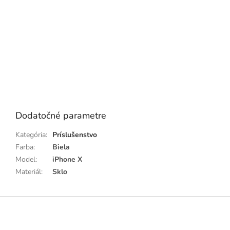
Dodatočné parametre
Kategória
:
Príslušenstvo
Farba
:
Biela
Model
:
iPhone X
Materiál
:
Sklo
Z
á
p