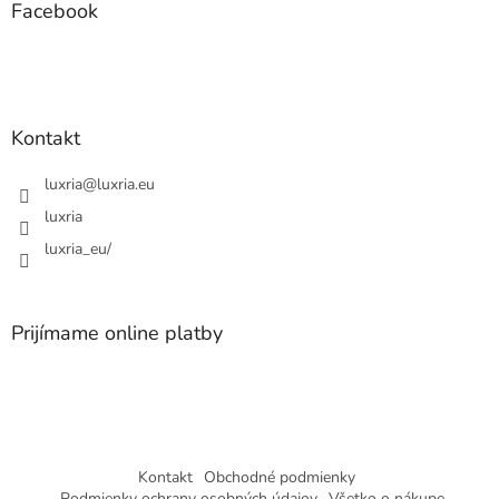
ä
Facebook
t
i
e
Kontakt
luxria
@
luxria.eu
luxria
luxria_eu/
Prijímame online platby
Kontakt
Obchodné podmienky
Podmienky ochrany osobných údajov
Všetko o nákupe