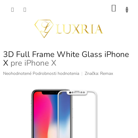
Prejsť
NÁKU
na
obsah
KOŠÍK
3D Full Frame White Glass iPhone
X
pre iPhone X
Priemerné
Neohodnotené
Podrobnosti hodnotenia
Značka:
Remax
hodnotenie
produktu
je
0,0
z
5
hviezdičiek.