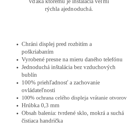
vďaka ktorému je inštalácia veľmi
rýchla a
jednoduchá.
Chráni displej pred rozbitím a
poškriabaním
Vyrobené presne na mieru daného telefónu
Jednoduchá inštalácia bez vzduchových
bublín
100% priehľadnosť a zachovanie
ovládateľnosti
100% ochrana celého displeja vrátanie otvorov
Hrúbka 0,3 mm
Obsah balenia: tvrdené sklo, mokrá a suchá
čistiaca handrička