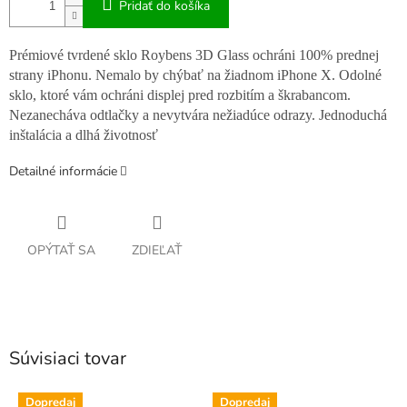
Pridať do košíka
Prémiové tvrdené sklo Roybens 3D Glass ochráni 100% prednej
strany iPhonu. Nemalo by chýbať na žiadnom iPhone X. Odolné
sklo, ktoré vám ochráni displej pred rozbitím a škrabancom.
Nezanecháva odtlačky a nevytvára nežiadúce odrazy. Jednoduchá
inštalácia a dlhá životnosť
Detailné informácie
OPÝTAŤ SA
ZDIEĽAŤ
Súvisiaci tovar
Dopredaj
Dopredaj