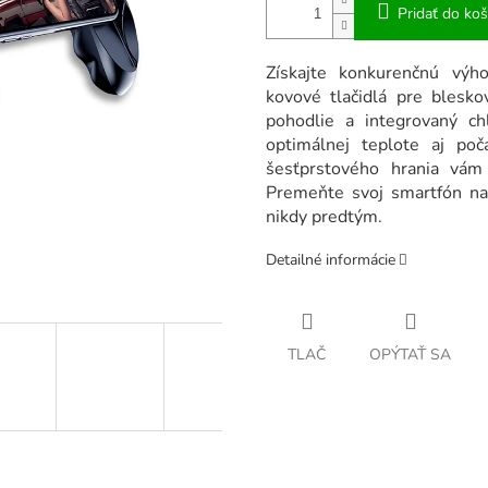
Pridať do koš
Získajte konkurenčnú výh
kovové tlačidlá pre blesk
pohodlie a integrovaný chl
optimálnej teplote aj poč
šesťprstového hrania vá
Premeňte svoj smartfón na
nikdy predtým.
Detailné informácie
TLAČ
OPÝTAŤ SA