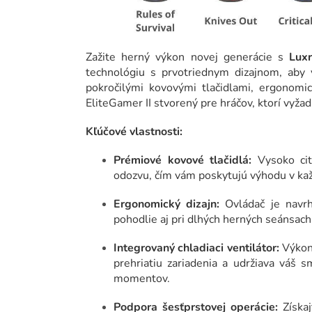
Zažite herný výkon novej generácie s
Luxr
technológiu s prvotriednym dizajnom, aby 
pokročilými kovovými tlačidlami, ergonomi
EliteGamer II stvorený pre hráčov, ktorí vyža
Kľúčové vlastnosti:
Prémiové kovové tlačidlá:
Vysoko cit
odozvu, čím vám poskytujú výhodu v kaž
Ergonomický dizajn:
Ovládač je navrh
pohodlie aj pri dlhých herných seánsach
Integrovaný chladiaci ventilátor:
Výkonn
prehriatiu zariadenia a udržiava váš 
momentov.
Podpora šesťprstovej operácie:
Získaj