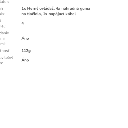
látor
:
ah
1x Herný ovládač, 4x náhradná guma
nia
:
na tlačidla, 1x napájací kábel
t
4
diel
:
danie
imi
Áno
ami
:
tnosť
:
112g
aviteľný
Áno
an
: