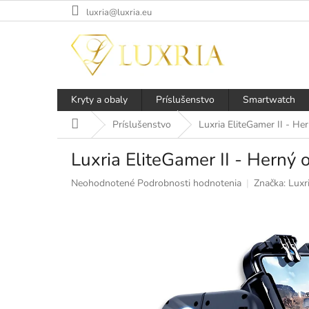
Prejsť
luxria@luxria.eu
na
obsah
Kryty a obaly
Príslušenstvo
Smartwatch
Domov
Príslušenstvo
Luxria EliteGamer II - H
Luxria EliteGamer II - Herný
Priemerné
Neohodnotené
Podrobnosti hodnotenia
Značka:
Luxr
hodnotenie
produktu
je
0,0
z
5
hviezdičiek.