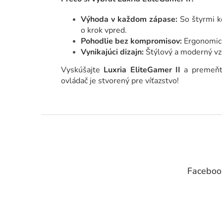
Výhoda v každom zápase:
So štyrmi k
o krok vpred.
Pohodlie bez kompromisov:
Ergonomick
Vynikajúci dizajn:
Štýlový a moderný vz
Vyskúšajte
Luxria EliteGamer II
a premeňte
ovládač je stvorený pre víťazstvo!
Z
á
p
ä
t
Faceboo
i
e