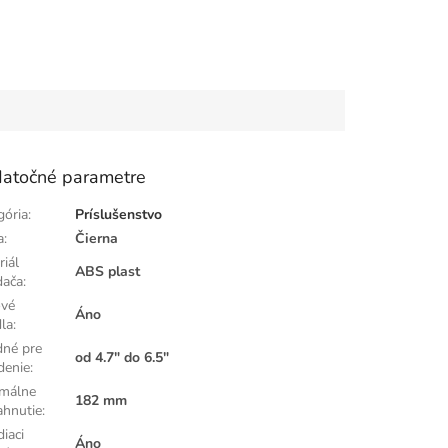
atočné parametre
gória
:
Príslušenstvo
a
:
Čierna
riál
ABS plast
dača
:
vé
Áno
dla
:
né pre
od 4.7" do 6.5"
denie
:
málne
182 mm
ahnutie
:
iaci
Áno