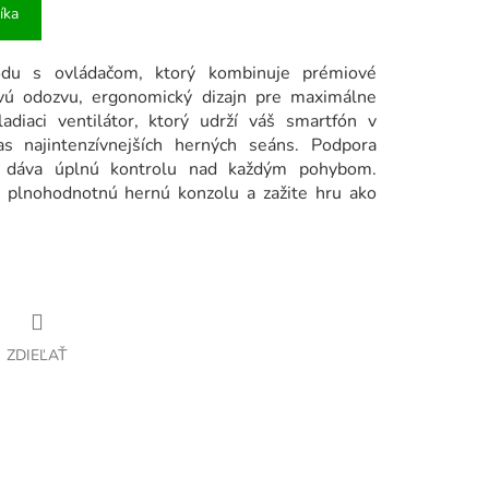
íka
odu s ovládačom, ktorý kombinuje prémiové
ovú odozvu, ergonomický dizajn pre maximálne
adiaci ventilátor, ktorý udrží váš smartfón v
as najintenzívnejších herných seáns. Podpora
m dáva úplnú kontrolu nad každým pohybom.
 plnohodnotnú hernú konzolu a zažite hru ako
ZDIEĽAŤ