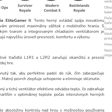
venti
Obs
bale
Poče
ia EliteGamer II
. Tento herný ovládač spája inovatívnu
tlači
vám priniesol maximálny zážitok z mobilného hrania. S
Ovlá
ckým tvarom a integrovaným chladiacim ventilátorom je
šiest
dujú najvyššiu úroveň presnosti, komfortu a výkonu.
prst
Hmo
Nast
stoj
livé tlačidlá L1R1 a L2R2 zaručujú okamžitú a presnú
dej hre.
nutý tak, aby perfektne padol do rúk, čím zabezpečuje
. Matný povrch zlepšuje uchopenie a eliminuje sklznutie.
ý a tichý ventilátor efektívne odvádza teplo, čo zabraňuje
smartfón v optimálnej teplote počas intenzívnych herných
te absolútnu kontrolu nad hrou s možnosťou používania