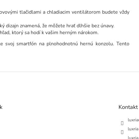
ovovými tlačidlami a chladiacim ventilátorom budete vždy
ý dizajn znamená, že môžete hrať dlhšie bez únavy.
hľad, ktorý sa hodí k vašim herným nárokom.
 svoj smartfón na plnohodnotnú hernú konzolu. Tento
k
Kontakt
luxria
luxria
luxria