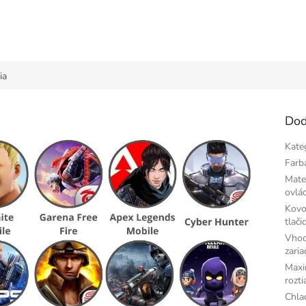
ia
Dod
Kate
Farb
Mate
ovlá
Kovo
tlači
Vhod
zaria
Maxi
rozti
Chlad