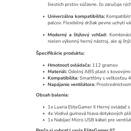
šiestich prstov súčasne, čo zaručuje rý
Univerzálna kompatibilita:
Kompatibiln
palcov. Flexibilný držiak pevne uchytí 
Moderný a štýlový vzhľad:
Kombinácia
nielen výkonný herný nástroj, ale aj št
Špecifikácie produktu:
Hmotnosť ovládača:
112 gramov
Materiál:
Odolný ABS plast s kovovými 
Kompatibilita:
Smartfóny s veľkosťou 4
Napájanie ventilátora:
Prostredníctvom 
Obsah balenia:
1x Luxria EliteGamer II Herný ovládač s
4x Vodivá gumová hlava dotykových plô
1x Nabíjací Micro USB kábel pre ventilá
Prečo si vybrať Luxria EliteGamer II?