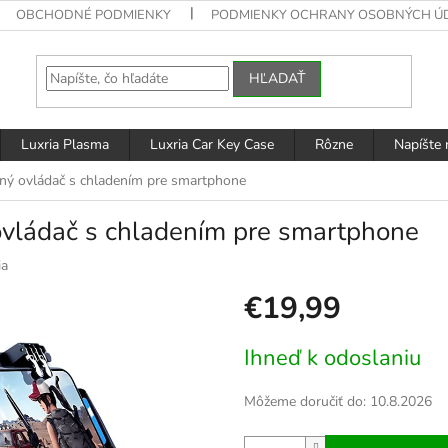
OBCHODNÉ PODMIENKY
PODMIENKY OCHRANY OSOBNÝCH Ú
HĽADAŤ
Luxria Plasma
Luxria Car Key Case
Rôzne
Napíšte
erný ovládač s chladením pre smartphone
 ovládač s chladením pre smartphone
ia
€19,99
Jednotková
Ihneď k odoslaniu
cena:
Môžeme doručiť do:
10.8.2026