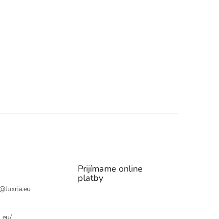
Prijímame online
platby
@
luxria.eu
_eu/