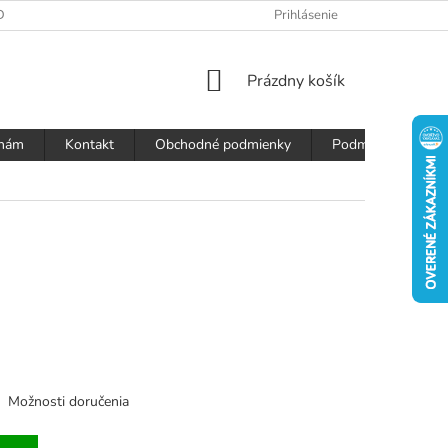
DAJOV
Prihlásenie
NÁKUPNÝ
Prázdny košík
KOŠÍK
 nám
Kontakt
Obchodné podmienky
Podmienky ochran
Možnosti doručenia