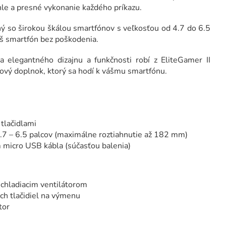
chle a presné vykonanie každého príkazu.
ý so širokou škálou smartfónov s veľkosťou od 4.7 do 6.5
váš smartfón bez poškodenia.
 elegantného dizajnu a funkčnosti robí z EliteGamer II
ýlový doplnok, ktorý sa hodí k vášmu smartfónu.
tlačidlami
.7 – 6.5 palcov (maximálne roztiahnutie až 182 mm)
micro USB kábla (súčasťou balenia)
 chladiacim ventilátorom
ch tlačidiel na výmenu
tor