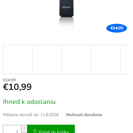
€14,99
€14,99
€10,99
Jednotková
Ihneď k odoslaniu
cena:
Môžeme doručiť do:
11.8.2026
Možnosti doručenia
Pridať do košíka