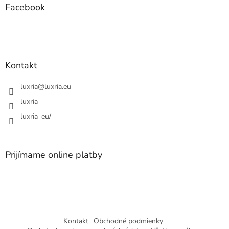
ä
Facebook
t
i
e
Kontakt
luxria
@
luxria.eu
luxria
luxria_eu/
Prijímame online platby
Kontakt
Obchodné podmienky