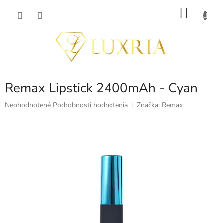
Prejsť
NÁKU
na
obsah
KOŠÍK
Remax Lipstick 2400mAh - Cyan
Priemerné
Neohodnotené
Podrobnosti hodnotenia
Značka:
Remax
hodnotenie
produktu
je
0,0
z
5
hviezdičiek.