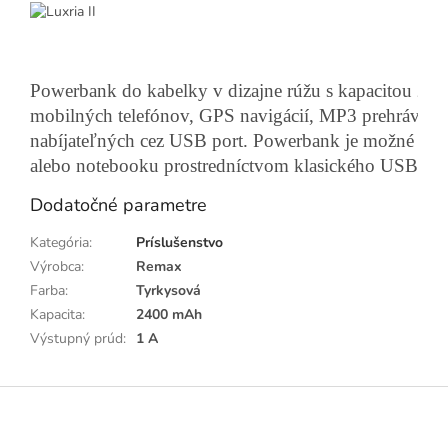
Powerbank do kabelky v dizajne rúžu s kapacitou 24
mobilných telefónov, GPS navigácií, MP3 prehrávačov,
nabíjateľných cez USB port. Powerbank je možné jed
alebo notebooku prostredníctvom klasického USB kon
Dodatočné parametre
Kategória
:
Príslušenstvo
Výrobca
:
Remax
Farba
:
Tyrkysová
Kapacita
:
2400 mAh
Výstupný prúd
:
1 A
Z
á
p