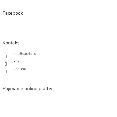
á
p
ä
Facebook
t
i
e
Kontakt
luxria
@
luxria.eu
luxria
luxria_eu/
Prijímame online platby