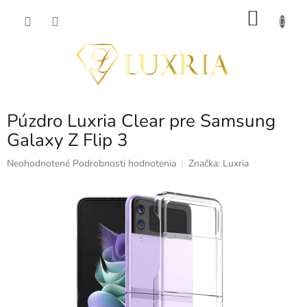
Prejsť
NÁKU
na
obsah
KOŠÍK
Púzdro Luxria Clear pre Samsung
Galaxy Z Flip 3
Priemerné
Neohodnotené
Podrobnosti hodnotenia
Značka:
Luxria
hodnotenie
produktu
je
0,0
z
5
hviezdičiek.