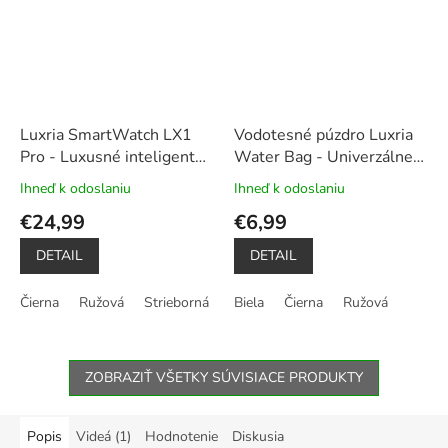
Luxria SmartWatch LX1
Vodotesné púzdro Luxria
Pro - Luxusné inteligentné
Water Bag - Univerzálne
hodinky
kovový a
do hĺbky až 20m (3 farby)
Ihneď k odoslaniu
Ihneď k odoslaniu
Priemerné
Priemerné
silikónový remienok v
hodnotenie
hodnotenie
€24,99
€6,99
balení
produktu
produktu
je
je
DETAIL
DETAIL
5,0
5,0
z
z
Čierna
Ružová
Strieborná
Biela
Čierna
Ružová
5
5
hviezdičiek.
hviezdičiek.
ZOBRAZIŤ VŠETKY SÚVISIACE PRODUKTY
Popis
Videá (1)
Hodnotenie
Diskusia