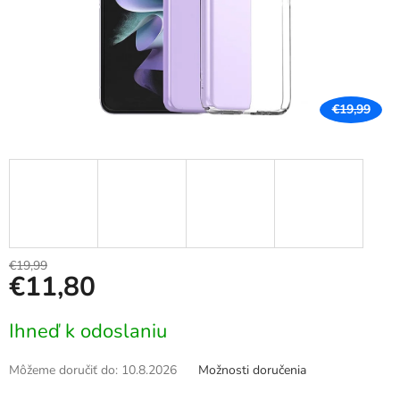
€19,99
€19,99
€11,80
Jednotková
Ihneď k odoslaniu
cena:
Môžeme doručiť do:
10.8.2026
Možnosti doručenia