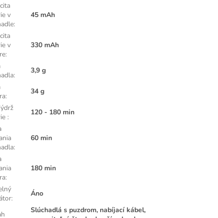
cita
ie v
45 mAh
hadle
:
cita
ie v
330 mAh
re
:
a
3,9 g
hadla
:
a
34 g
ra
:
ýdrž
120 - 180 min
rie
:
a
ania
60 min
hadla
:
a
ania
180 min
ra
:
elný
Áno
átor
:
Slúchadlá s puzdrom, nabíjací kábel,
ah