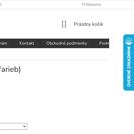
DAJOV
Prihlásenie
NÁKUPNÝ
Prázdny košík
KOŠÍK
 nám
Kontakt
Obchodné podmienky
Podmienky ochran
arieb)