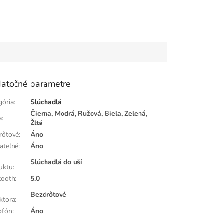
atočné parametre
gória
:
Slúchadlá
Čierna, Modrá, Ružová, Biela, Zelená,
a
:
Žltá
rôtové
:
Áno
jateľné
:
Áno
h
Slúchadlá do uší
uktu
:
tooth
:
5.0
Bezdrôtové
ktora
:
ofón
:
Áno