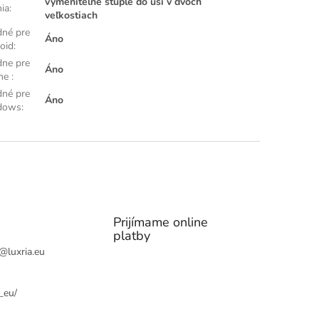
vymeniteľné štuple do uší v dvoch
nia
:
veľkostiach
né pre
Áno
oid
:
ne pre
Áno
one
:
né pre
Áno
dows
:
Prijímame online
platby
@
luxria.eu
_eu/