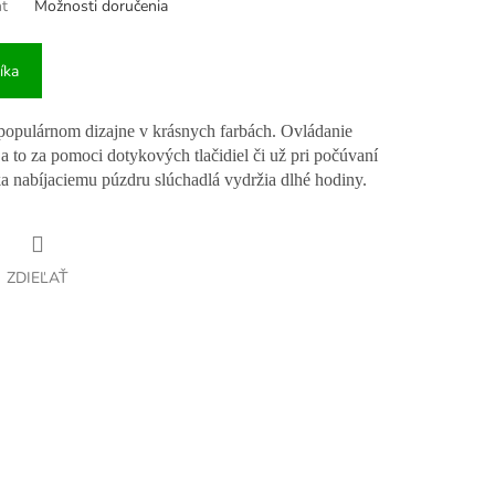
nt
Možnosti doručenia
íka
 populárnom dizajne v krásnych farbách. Ovládanie
a to za pomoci dotykových tlačidiel či už pri počúvaní
a nabíjaciemu púzdru slúchadlá vydržia dlhé hodiny.
ZDIEĽAŤ