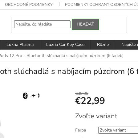
OBCHODNÉ PODMIENKY
PODMIENKY OCHRANY OSOBNÝCH Ú
HĽADAŤ
Luxria Plasma
Luxria Car Key Case
Rôzne
Napíšte
Pods 12 Pro - Bluetooth slúchadlá s nabíjacím púzdrom (6 farieb)
oth slúchadlá s nabíjacím púzdrom (6 f
€39,99
€22,99
Jednotková
Zvoľte variant
cena:
Farba