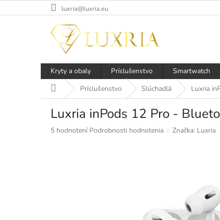
Prejsť
luxria@luxria.eu
na
obsah
Kryty a obaly
Príslušenstvo
Smartwatch
Domov
Príslušenstvo
Slúchadlá
Luxria in
Luxria inPods 12 Pro - Blueto
Priemerné
5 hodnotení
Podrobnosti hodnotenia
Značka:
Luxria
hodnotenie
produktu
je
5,0
z
5
hviezdičiek.