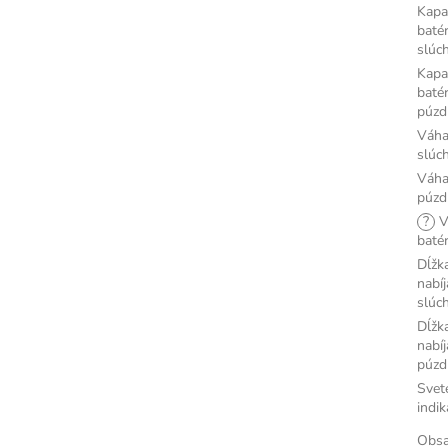
Kapa
batér
slúc
Kapa
batér
púzd
Váh
slúc
Váh
púzd
?
V
baté
Dĺžk
nabíj
slúc
Dĺžk
nabíj
púzd
Svet
indik
Obs