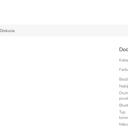
Diskusia
Dod
Kate
Farb
Bezd
Nabí
Dru
prod
Blue
Typ
kone
Mikr