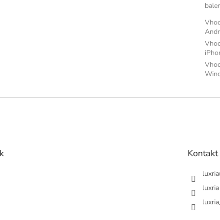
bale
Vhod
Andr
Vhod
iPh
Vhod
Win
k
Kontakt
luxria
luxria
luxria