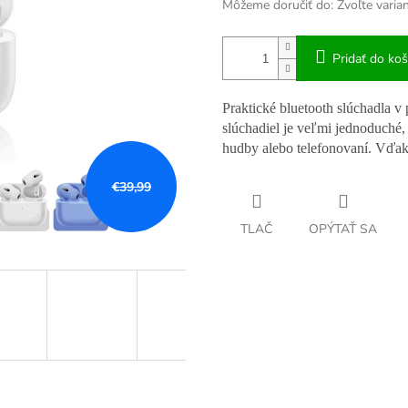
Môžeme doručiť do:
Zvoľte varia
Pridať do koš
Praktické bluetooth slúchadla v
slúchadiel je veľmi jednoduché, 
hudby alebo telefonovaní. Vďak
€39,99
TLAČ
OPÝTAŤ SA