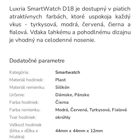
Luxria SmartWatch D18 je dostupný v piatich
atraktívnych farbách, ktoré uspokoja každý
vkus - tyrkysová, modrá, červená, čierna a
fialová. Vďaka ľahkému a pohodlnému dizajnu
je vhodný na celodenné nosenie.
Dodatočné parametre
Kategória
:
Smartwatch
Materiál hodiniek
:
Plast
Materiál remienku
:
Silikón
Určenie
:
Dámske, Pánske
Farba hodiniek
:
Čierna
Farba remienku
:
Modrá, Červená, Tyrkysová, Fialová
Tvar hodiniek
:
okrúhly
Veľkosť hodiniek
(šírka x dĺžka x
44mm x 44mm x 12mm
hŕubka)
: