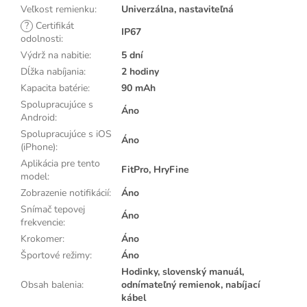
Veľkost remienku
:
Univerzálna, nastaviteľná
?
Certifikát
IP67
odolnosti
:
Výdrž na nabitie
:
5 dní
Dĺžka nabíjania
:
2 hodiny
Kapacita batérie
:
90 mAh
Spolupracujúce s
Áno
Android
:
Spolupracujúce s iOS
Áno
(iPhone)
:
Aplikácia pre tento
FitPro, HryFine
model
:
Zobrazenie notifikácií
:
Áno
Snímač tepovej
Áno
frekvencie
:
Krokomer
:
Áno
Športové režimy
:
Áno
Hodinky, slovenský manuál,
Obsah balenia
:
odnímateľný remienok, nabíjací
kábel