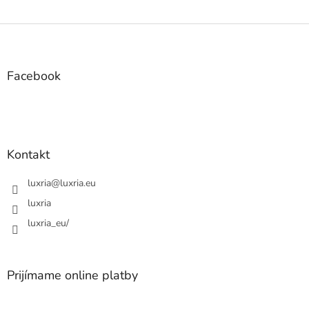
Z
á
p
ä
Facebook
t
i
e
Kontakt
luxria
@
luxria.eu
luxria
luxria_eu/
Prijímame online platby