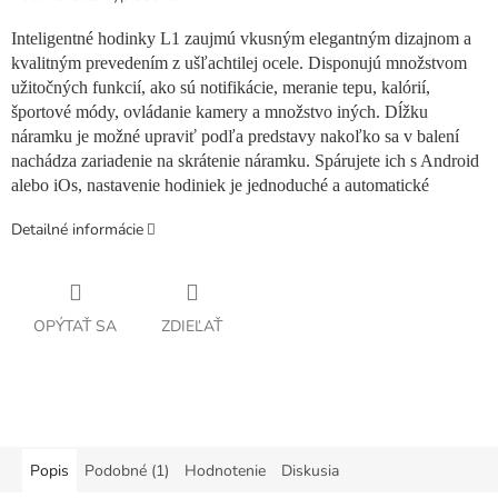
Inteligentné hodinky L1 zaujmú vkusným elegantným dizajnom a
kvalitným prevedením z ušľachtilej ocele. Disponujú množstvom
užitočných funkcií, ako sú notifikácie, meranie tepu, kalórií,
športové módy, ovládanie kamery a množstvo iných. Dĺžku
náramku je možné upraviť podľa predstavy nakoľko sa v balení
nachádza zariadenie na skrátenie náramku. Spárujete ich s Android
alebo iOs, nastavenie hodiniek je jednoduché a automatické
Detailné informácie
OPÝTAŤ SA
ZDIEĽAŤ
Popis
Podobné (1)
Hodnotenie
Diskusia