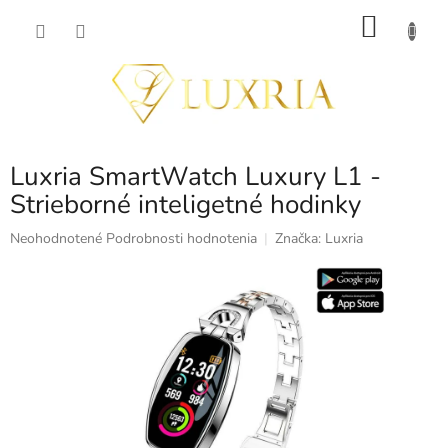
Prejsť
NÁKU
na
obsah
KOŠÍK
Luxria SmartWatch Luxury L1 -
Strieborné inteligetné hodinky
Priemerné
Neohodnotené
Podrobnosti hodnotenia
Značka:
Luxria
hodnotenie
produktu
je
0,0
z
5
hviezdičiek.