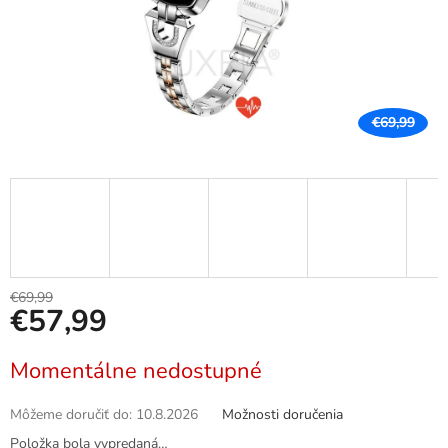
€69,99
€69,99
€57,99
Jednotková
Momentálne nedostupné
cena:
Môžeme doručiť do:
10.8.2026
Možnosti doručenia
Položka bola vypredaná…