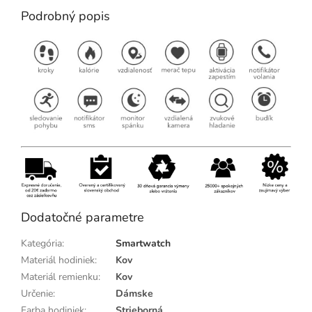
Podrobný popis
Dodatočné parametre
Kategória
:
Smartwatch
Materiál hodiniek
:
Kov
Materiál remienku
:
Kov
Určenie
:
Dámske
Farba hodiniek
:
Strieborná