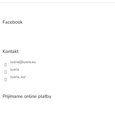
Z
á
p
ä
Facebook
t
i
e
Kontakt
luxria
@
luxria.eu
luxria
luxria_eu/
Prijímame online platby