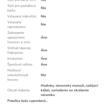
Slot pre pamäťovú
Nie
kartu
:
Vstavaný mikrofón
:
Nie
Vstavaný
Nie
reproduktor
:
Zobrazenie
upozornení,
Áno
hovorov a sms
:
Snímač tepovej
Áno
frekvencie
:
Krokomer
:
Áno
Športové režimy
:
Áno
Možnosť
uskutočnovať
Nie
hovory
:
Hodinky, slovenský manuál, nabíjací
Obsah balenia
:
kábel, zariadenie na skrátenie
náramku
Položka bola vypredaná…