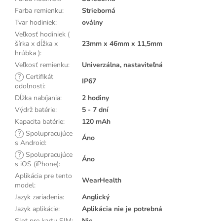
Farba remienku
:
Strieborná
Tvar hodiniek
:
oválny
Veľkosť hodiniek (
šírka x dĺžka x
23mm x 46mm x 11,5mm
hrúbka )
:
Veľkosť remienku
:
Univerzálna, nastaviteľná
?
Certifikát
IP67
odolnosti
:
Dĺžka nabíjania
:
2 hodiny
Výdrž batérie
:
5 - 7 dní
Kapacita batérie
:
120 mAh
?
Spolupracujúce
Áno
s Android
:
?
Spolupracujúce
Áno
s iOS (iPhone)
:
Aplikácia pre tento
WearHealth
model
:
Jazyk zariadenia
:
Anglický
Jazyk aplikácie
:
Aplikácia nie je potrebná
Slot pre kartu SIM
:
Nie