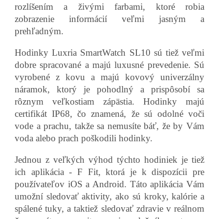
rozlíšením a živými farbami, ktoré robia
zobrazenie informácií veľmi jasným a
prehľadným.
Hodinky Luxria SmartWatch SL10 sú tiež veľmi
dobre spracované a majú luxusné prevedenie. Sú
vyrobené z kovu a majú kovový univerzálny
náramok, ktorý je pohodlný a prispôsobí sa
rôznym veľkostiam zápästia. Hodinky majú
certifikát IP68, čo znamená, že sú odolné voči
vode a prachu, takže sa nemusíte báť, že by Vám
voda alebo prach poškodili hodinky.
Jednou z veľkých výhod týchto hodiniek je tiež
ich aplikácia - F Fit, ktorá je k dispozícii pre
používateľov iOS a Android. Táto aplikácia Vám
umožní sledovať aktivity, ako sú kroky, kalórie a
spálené tuky, a taktiež sledovať zdravie v reálnom