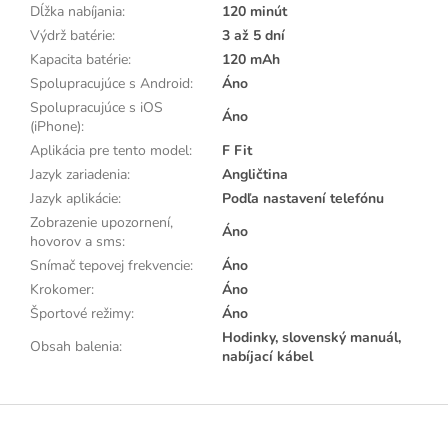
Dĺžka nabíjania
:
120 minút
Výdrž batérie
:
3 až 5 dní
Kapacita batérie
:
120 mAh
Spolupracujúce s Android
:
Áno
Spolupracujúce s iOS
Áno
(iPhone)
:
Aplikácia pre tento model
:
F Fit
Jazyk zariadenia
:
Angličtina
Jazyk aplikácie
:
Podľa nastavení telefónu
Zobrazenie upozornení,
Áno
hovorov a sms
:
Snímač tepovej frekvencie
:
Áno
Krokomer
:
Áno
Športové režimy
:
Áno
Hodinky, slovenský manuál,
Obsah balenia
:
nabíjací kábel
Z
á