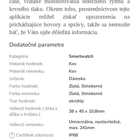
čase, vrátane monitorovania srdečného rytmu a
krvného tlaku. Okrem toho, prostredníctvom tejto
aplikácie môžeš získať upozornenia na
prichádzajúce hovory a správy, takže sa nemusíte
báť, že Vám ujde dôležitá informácia.
Dodatočné parametre
Kategória
:
Smartwatch
Materiál hodiniek
:
Kov
Materiál remienku
:
Kov
Určenie
:
Dámske
Farba hodiniek
:
Zlatá, Strieborná
Farba remienku
:
Zlatá, Strieborná
Tvar hodiniek
:
okrúhly
Veľkosť hodiniek ( šírka x
38 x 45 x 10,8mm
dĺžka x hrúbka )
:
Univerzálna, nastaviteľná,
Veľkosť remienku
:
max. 241mm
?
Certifikát odolnosti
:
IP68