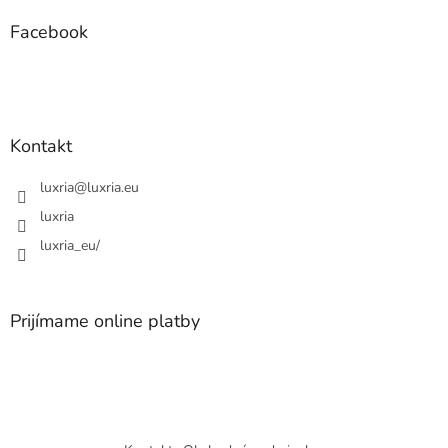
p
ä
Facebook
t
i
e
Kontakt
luxria
@
luxria.eu
luxria
luxria_eu/
Prijímame online platby