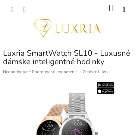
Prejsť
NÁKU
na
obsah
KOŠÍK
Luxria SmartWatch SL10 - Luxusné
dámske inteligentné hodinky
Priemerné
Neohodnotené
Podrobnosti hodnotenia
Značka:
Luxria
hodnotenie
produktu
je
0,0
z
5
hviezdičiek.