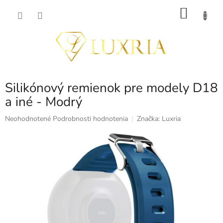
Prejsť
NÁKU
na
obsah
KOŠÍK
Silikónový remienok pre modely D18
a iné - Modrý
Priemerné
Neohodnotené
Podrobnosti hodnotenia
Značka:
Luxria
hodnotenie
produktu
je
0,0
z
5
hviezdičiek.