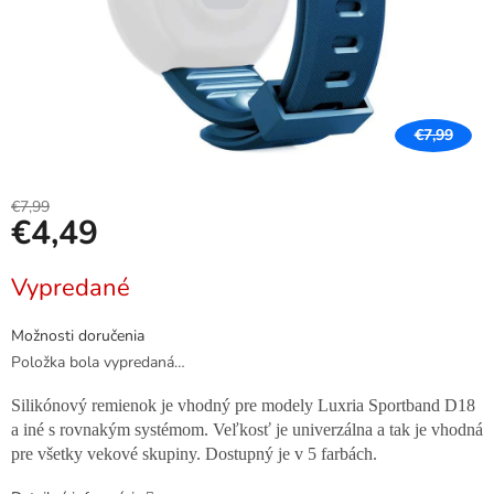
€7,99
€7,99
€4,49
Jednotková
Vypredané
cena:
Možnosti doručenia
Položka bola vypredaná…
Silikónový remienok je vhodný pre modely Luxria Sportband D18
a iné s rovnakým systémom. Veľkosť je univerzálna a tak je vhodná
pre všetky vekové skupiny. Dostupný je v 5 farbách.