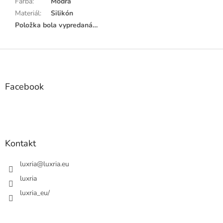
Farba
:
Modrá
Materiál
:
Silikón
Položka bola vypredaná…
Z
á
p
ä
Facebook
t
i
e
Kontakt
luxria
@
luxria.eu
luxria
luxria_eu/