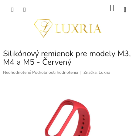
Prejsť
NÁKU
na
obsah
KOŠÍK
Silikónový remienok pre modely M3,
M4 a M5 - Červený
Priemerné
Neohodnotené
Podrobnosti hodnotenia
Značka:
Luxria
hodnotenie
produktu
je
0,0
z
5
hviezdičiek.