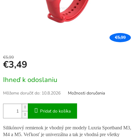
€5,99
€5,99
€3,49
Jednotková
Ihneď k odoslaniu
cena:
Môžeme doručiť do:
10.8.2026
Možnosti doručenia
Pridať do košíka
Silikónový remienok je vhodný pre modely Luxria Sportband M3,
M4 a M5. Veľkosť je univerzálna a tak je vhodná pre všetky