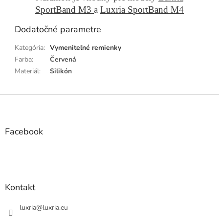
SportBand M3
a
Luxria SportBand M4
Dodatočné parametre
Kategória
:
Vymeniteľné remienky
Farba
:
Červená
Materiál
:
Silikón
Z
á
p
ä
Facebook
t
i
e
Kontakt
luxria
@
luxria.eu