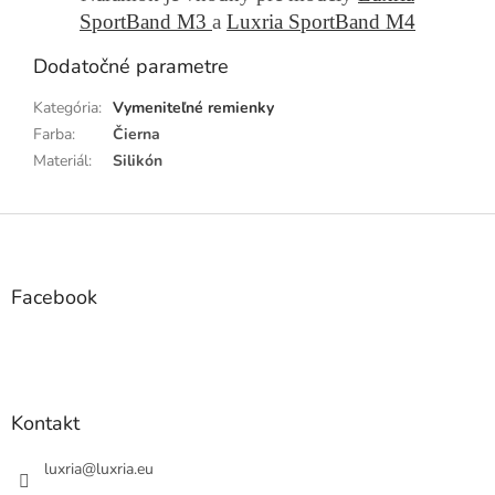
SportBand M3
a
Luxria SportBand M4
Dodatočné parametre
Kategória
:
Vymeniteľné remienky
Farba
:
Čierna
Materiál
:
Silikón
Z
á
p
ä
Facebook
t
i
e
Kontakt
luxria
@
luxria.eu