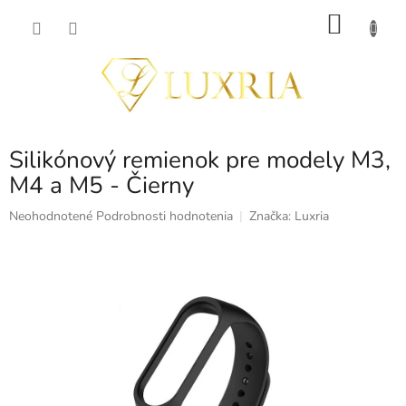
Prejsť
NÁKU
na
obsah
KOŠÍK
Silikónový remienok pre modely M3,
M4 a M5 - Čierny
Priemerné
Neohodnotené
Podrobnosti hodnotenia
Značka:
Luxria
hodnotenie
produktu
je
0,0
z
5
hviezdičiek.