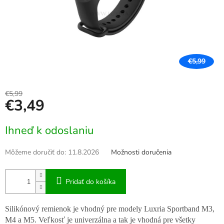
€5,99
€5,99
€3,49
Jednotková
Ihneď k odoslaniu
cena:
Môžeme doručiť do:
11.8.2026
Možnosti doručenia
Pridať do košíka
Silikónový remienok je vhodný pre modely Luxria Sportband M3,
M4 a M5. Veľkosť je univerzálna a tak je vhodná pre všetky