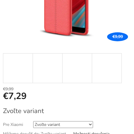
€9,99
€9,99
€7,29
Jednotková
Zvoľte variant
cena:
Pre Xiaomi
Môžeme doručiť do:
Zvoľte variant
Možnosti doručenia