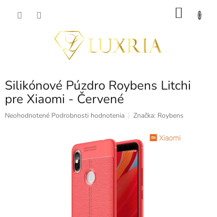
Prejsť
NÁKU
na
obsah
KOŠÍK
Silikónové Púzdro Roybens Litchi
pre Xiaomi - Červené
Priemerné
Neohodnotené
Podrobnosti hodnotenia
Značka:
Roybens
hodnotenie
produktu
je
0,0
z
5
hviezdičiek.