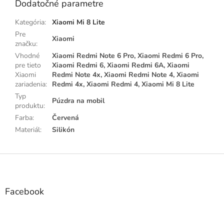
Dodatočné parametre
Kategória
:
Xiaomi Mi 8 Lite
Pre
Xiaomi
značku
:
Vhodné
Xiaomi Redmi Note 6 Pro, Xiaomi Redmi 6 Pro,
pre tieto
Xiaomi Redmi 6, Xiaomi Redmi 6A, Xiaomi
Xiaomi
Redmi Note 4x, Xiaomi Redmi Note 4, Xiaomi
zariadenia
:
Redmi 4x, Xiaomi Redmi 4, Xiaomi Mi 8 Lite
Typ
Púzdra na mobil
produktu
:
Farba
:
Červená
Materiál
:
Silikón
Z
á
p
ä
Facebook
t
i