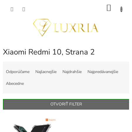
Prejsť
NÁKU
na
obsah
KOŠÍK
Xiaomi Redmi 10
, Strana 2
R
a
Odporúčame
Najlacnejšie
Najdrahšie
Najpredávanejšie
d
e
Abecedne
n
i
e
OTVORIŤ FILTER
p
r
V
o
ý
d
p