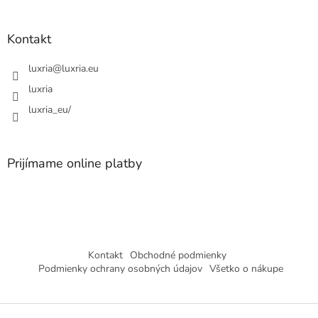
v
e
k
y
Kontakt
v
ý
p
luxria
@
luxria.eu
i
luxria
s
u
luxria_eu/
Prijímame online platby
Kontakt
Obchodné podmienky
Podmienky ochrany osobných údajov
Všetko o nákupe