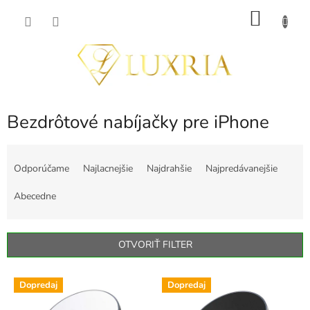
Prejsť
NÁKU
na
obsah
KOŠÍK
Bezdrôtové nabíjačky pre iPhone
R
a
Odporúčame
Najlacnejšie
Najdrahšie
Najpredávanejšie
d
e
Abecedne
n
i
e
OTVORIŤ FILTER
p
r
V
o
Dopredaj
Dopredaj
ý
d
p