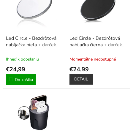
u
i
k
s
t
p
o
r
v
o
d
Led Circle - Bezdrôtová
Led Circle - Bezdrôtová
u
nabíjačka biela
+ darček
nabíjačka čierna
+ darček
k
sieťový adaptér
sieťový adaptér
t
Ihneď k odoslaniu
Momentálne nedostupné
o
€24,99
€24,99
v
DETAIL
Do košíka