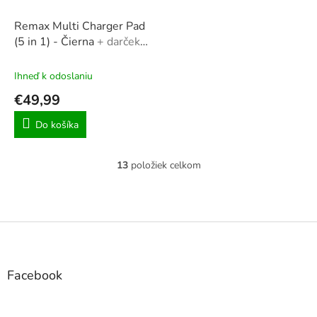
Remax Multi Charger Pad
(5 in 1) - Čierna
+ darček
vodotesný obal na
smartphone
Ihneď k odoslaniu
€49,99
Do košíka
13
položiek celkom
O
v
l
á
d
Z
a
á
c
p
i
ä
Facebook
e
t
p
r
i