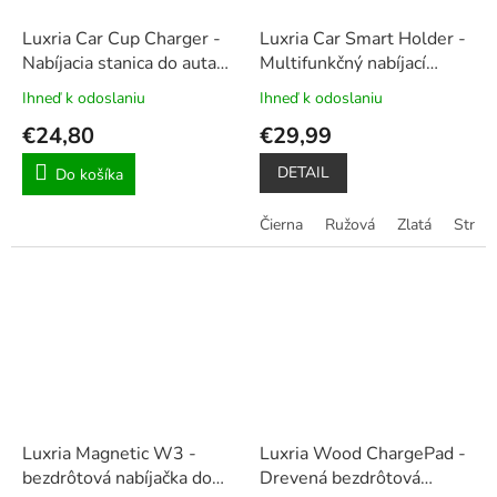
Luxria Car Cup Charger -
Luxria Car Smart Holder -
Nabíjacia stanica do auta
Multifunkčný nabíjací
pre tri zariadenia a AirPods
stojan do auta
Ihneď k odoslaniu
Ihneď k odoslaniu
Priemerné
Priemerné
15W, 2x USB 2A, 12-
hodnotenie
hodnotenie
€24,80
€29,99
24V/5A
produktu
produktu
je
je
DETAIL
Do košíka
5,0
5,0
z
z
Čierna
Ružová
Zlatá
Strieb
5
5
hviezdičiek.
hviezdičiek.
Luxria Magnetic W3 -
Luxria Wood ChargePad -
bezdrôtová nabíjačka do
Drevená bezdrôtová