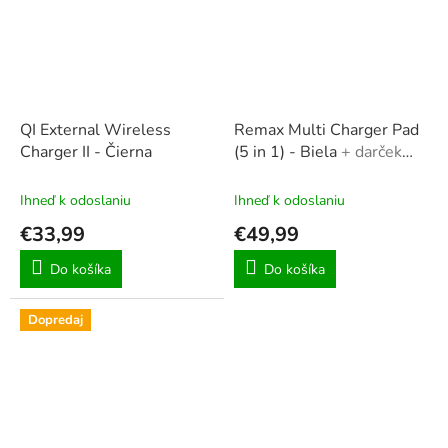
QI External Wireless
Remax Multi Charger Pad
Charger II - Čierna
(5 in 1) - Biela
+ darček
vodotesný obal na
smartphone
Ihneď k odoslaniu
Ihneď k odoslaniu
€33,99
€49,99
Do košíka
Do košíka
Dopredaj