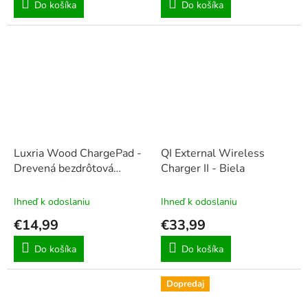
Do košíka
Do košíka
Luxria Wood ChargePad -
QI External Wireless
Drevená bezdrôtová
Charger II - Biela
nabíjačka Štvorcová 10W
Ihneď k odoslaniu
Ihneď k odoslaniu
€14,99
€33,99
Do košíka
Do košíka
Dopredaj