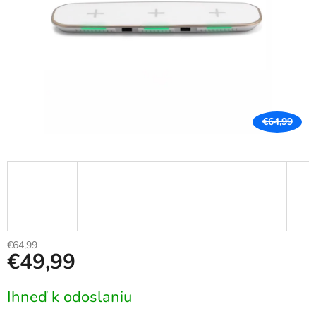
€64,99
€64,99
€49,99
Jednotková
Ihneď k odoslaniu
cena: