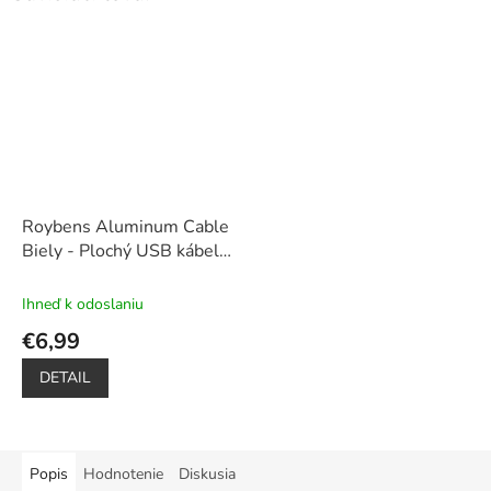
Roybens Aluminum Cable
Biely - Plochý USB kábel
pre iPhone a Android
(Lighting, Type-c)
Ihneď k odoslaniu
€6,99
DETAIL
Popis
Hodnotenie
Diskusia