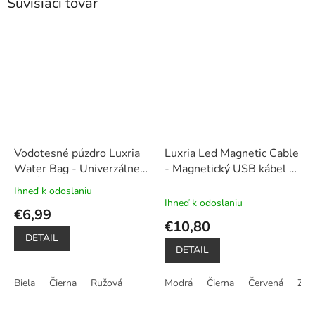
Súvisiaci tovar
Vodotesné púzdro Luxria
Luxria Led Magnetic Cable
Water Bag - Univerzálne
- Magnetický USB kábel s
do hĺbky až 20m (3 farby)
tromi koncovkami
Ihneď k odoslaniu
Priemerné
Ihneď k odoslaniu
hodnotenie
€6,99
produktu
€10,80
je
DETAIL
5,0
DETAIL
z
5
Biela
Čierna
Ružová
Modrá
Čierna
Červená
Zlat
hviezdičiek.