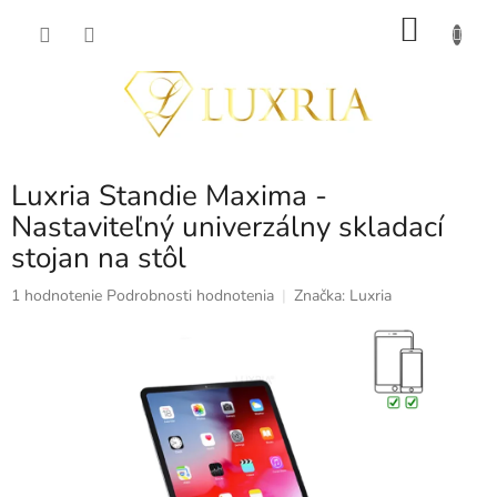
Prejsť
NÁKU
na
obsah
KOŠÍK
Luxria Standie Maxima -
Nastaviteľný univerzálny skladací
stojan na stôl
Priemerné
1 hodnotenie
Podrobnosti hodnotenia
Značka:
Luxria
hodnotenie
produktu
je
5,0
z
5
hviezdičiek.