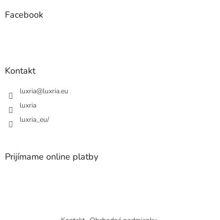
p
ä
Facebook
t
i
e
Kontakt
luxria
@
luxria.eu
luxria
luxria_eu/
Prijímame online platby