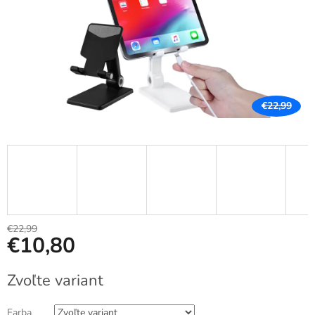
€22,99
€22,99
€10,80
Jednotková
Zvoľte variant
cena:
Farba