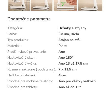
Dodatočné parametre
Kategória
:
Držiaky a stojany
Farba
:
Čierna, Biela
Typ produktu
:
Stojan na stôl
Materiál
:
Plast
Protišmykové prevedenie
:
Áno
Nastaviteľný sklon
:
Áno 180°
Nastaviteľná výška
:
Áno 13 až 17,5 cm
Rozmery základne ( podstavca )
:
7 x 11,5 cm
Hrúbka pri zložení
:
4 cm
Vhodné pre mobilné telefóny
:
Áno pre všetky veľkosti
Vhodné pre tablety
:
Áno až do 13"
Z
á