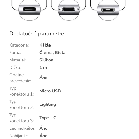
Dodatočné parametre
Kategória
:
Káble
Farba
:
Čierna, Biela
Materiál
:
Silikón
Dĺžka
:
1 m
Odolné
Áno
prevedenie
:
Typ
Micro USB
konektoru 1
:
Typ
Lighting
konektoru 2
:
Typ
Type - C
konektoru 3
:
Led indikátor
:
Áno
Nabíjanie
:
Áno