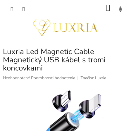
Prejsť
NÁKU
na
obsah
KOŠÍK
Luxria Led Magnetic Cable -
Magnetický USB kábel s tromi
koncovkami
Priemerné
Neohodnotené
Podrobnosti hodnotenia
Značka:
Luxria
hodnotenie
produktu
je
0,0
z
5
hviezdičiek.