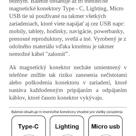
bežným. Balenie obsahuje až tri meniteľné
magnetické konektory Type - C, Lighting, Micro
USB tie sú používané na takmer všetkých
zariadeniach, ktoré viete napájať aj cez USB napr:
mobily, tablety, hodinky, navigácie, powerbanky,
prenosné reproduktory, svetlá a iné.
Vyrobený je z
odolného materiálu vďaka ktorému je takmer
nemožné kábel "zalomiť".
Ak magnetický konektor necháte umiestnený v
telefóne znížite tak riziko zanesenia nečistotami
alebo poškodenia konektoru v zariadení, ktoré
nastáva každodenným pripájaním a odpájaním
káblov, ktoré časom konektor vykývaju.