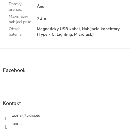
Dátový
Áno
prenos
:
Maximálny
2.4 A
nabíjací prúd
:
Obsah
Magnetický USB kábel, Nabíjacie konektory
balenia
:
(Type - C, Lighting, Micro usb)
Z
á
p
ä
Facebook
t
i
e
Kontakt
luxria
@
luxria.eu
luxria