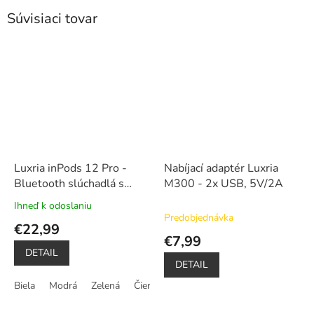
Súvisiaci tovar
Luxria inPods 12 Pro -
Nabíjací adaptér Luxria
Bluetooth slúchadlá s
M300 - 2x USB, 5V/2A
nabíjacím púzdrom (6
Ihneď k odoslaniu
Priemerné
farieb)
Predobjednávka
hodnotenie
€22,99
produktu
€7,99
je
DETAIL
5,0
DETAIL
z
Biela
Modrá
Zelená
Čierna
Ružová
Žltá
5
hviezdičiek.