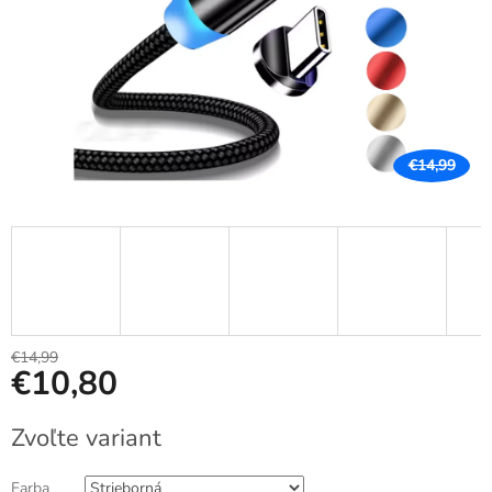
€14,99
€14,99
€10,80
Jednotková
Zvoľte variant
cena:
Farba