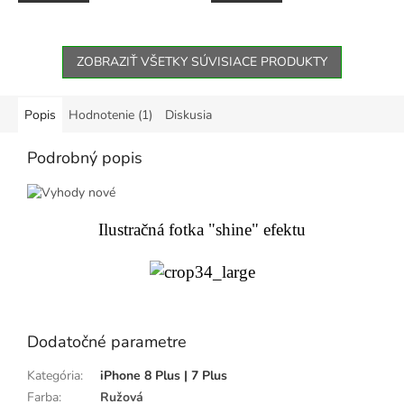
z
z
5
5
hviezdičiek.
hviezdičiek.
ZOBRAZIŤ VŠETKY SÚVISIACE PRODUKTY
Popis
Hodnotenie (1)
Diskusia
Podrobný popis
Ilustračná fotka "shine" efektu
Dodatočné parametre
Kategória
:
iPhone 8 Plus | 7 Plus
Farba
:
Ružová