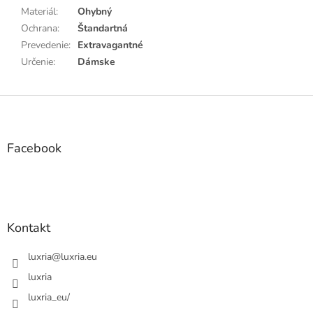
Materiál
:
Ohybný
Ochrana
:
Štandartná
Prevedenie
:
Extravagantné
Určenie
:
Dámske
Z
á
p
ä
Facebook
t
i
e
Kontakt
luxria
@
luxria.eu
luxria
luxria_eu/