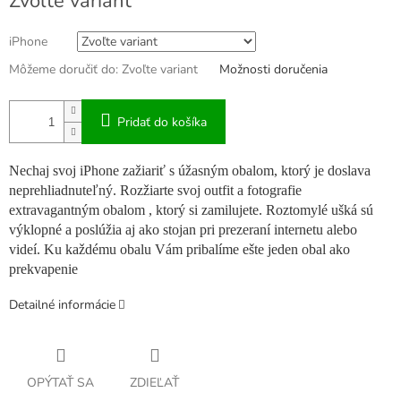
Zvoľte variant
cena:
iPhone
Môžeme doručiť do:
Zvoľte variant
Možnosti doručenia
Pridať do košíka
Nechaj svoj iPhone zažiariť s úžasným obalom, ktorý je doslava
neprehliadnuteľný. Rozžiarte svoj outfit a fotografie
extravagantným obalom , ktorý si zamilujete. Roztomylé ušká sú
výklopné a poslúžia aj ako stojan pri prezeraní internetu alebo
videí. Ku každému obalu Vám pribalíme ešte jeden obal ako
prekvapenie
Detailné informácie
OPÝTAŤ SA
ZDIEĽAŤ