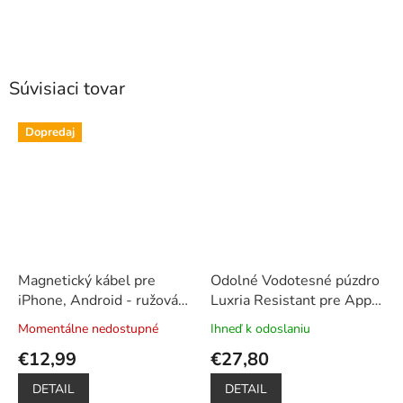
Súvisiaci tovar
Dopredaj
Magnetický kábel pre
Odolné Vodotesné púzdro
iPhone, Android - ružová
Luxria Resistant pre Apple
zlatá
iPhone - Čierne
Momentálne nedostupné
Ihneď k odoslaniu
Priemerné
Priemerné
(certifikované)
+ Plavák k
hodnotenie
hodnotenie
€12,99
€27,80
obalu ako darček
produktu
produktu
je
je
DETAIL
DETAIL
4,8
5,0